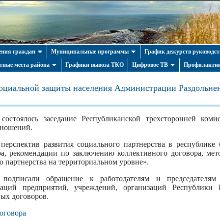
ния граждан
Муниципальные программы
График дежурств руководст
тные места района
Графики вывоза ТКО
Цифровое ТВ
Профилактик
социальной защиты населения Администрации Раздольнен
 состоялось заседание Республиканской трехсторонней ком
тношений.
перспектив развития социального партнерства в республике
ра, рекомендации по заключению коллективного договора, мет
о партнерства на территориальном уровне».
я подписали обращение к работодателям и председателя
аций предприятий, учреждений, организаций Республики
ых договоров.
оговора