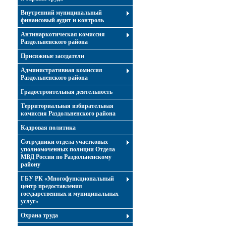
Внутренний муниципальный
финансовый аудит и контроль
Антинаркотическая комиссия
Раздольненского района
Присяжные заседатели
Административная комиссия
Раздольненского района
Градостроительная деятельность
Территориальная избирательная
комиссия Раздольненского района
Кадровая политика
Сотрудники отдела участковых
уполномоченных полиции Отдела
МВД России по Раздольненскому
району
ГБУ РК «Многофункциональный
центр предоставления
государственных и муниципальных
услуг»
Охрана труда