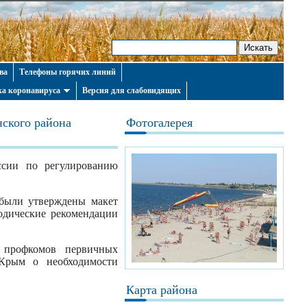
ва
Телефоны горячих линий
а коронавируса
Версия для слабовидящих
ского района
Фотогалерея
иссии по регулированию
 были утверждены макет
одические рекомендации
м профкомов первичных
 Крым о необходимости
Карта района