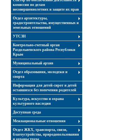
Сектор по обеспечению деятельности
комиссии по делам
несовершеннолетних и защите их прав
Отдел архитектуры,
градостроительства, имущественных и
земельных отношений
УТСЗН
Контрольно-счетный орган
Раздольненского района Республики
Крым
Муниципальный архив
Отдел образования, молодежи и
спорта
Информация для детей-сирот и детей
оставшихся без попечения родителей
Культура, искусство и охрана
культурного наследия
Доступная среда
Межнациональные отношения
Отдел ЖКХ, транспорта, связи,
благоустройства, природопользования
и охраны труда