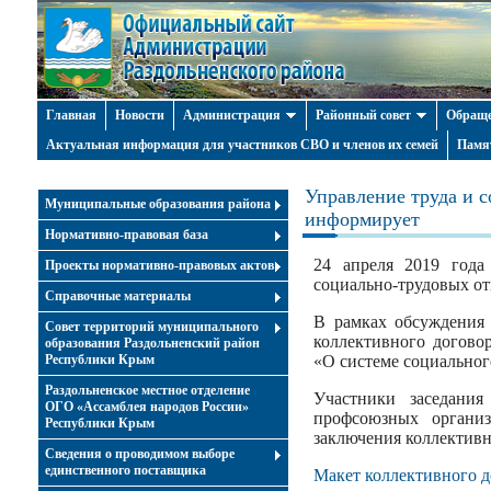
Главная
Новости
Администрация
Районный совет
Обраще
Актуальная информация для участников СВО и членов их семей
Памя
Управление труда и 
Муниципальные образования района
информирует
Нормативно-правовая база
24 апреля 2019 года
Проекты нормативно-правовых актов
социально-трудовых о
Справочные материалы
В рамках обсуждения 
Совет территорий муниципального
коллективного догово
образования Раздольненский район
Республики Крым
«О системе социальног
Раздольненское местное отделение
Участники заседани
ОГО «Ассамблея народов России»
профсоюзных организ
Республики Крым
заключения коллективн
Cведения о проводимом выборе
единственного поставщика
Макет коллективного д