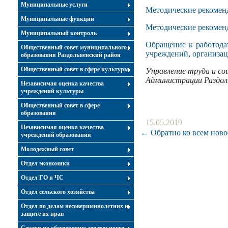
Муниципальные услуги
Методические рекомен
Муниципальные функции
Методические рекоменд
Муниципальный контроль
Обращение к работода
Общественный совет муниципального
учреждений, организа
образования Раздольненский район
Общественный совет в сфере культуры
Управление труда и со
Администрации Раздол
Независимая оценка качества
учреждений культуры
Общественный совет в сфере
образования
15.05.2019
Независимая оценка качества
← Обратно ко всем ново
учреждений образования
Молодежный совет
Отдел экономики
Отдел ГО и ЧС
Отдел сельского хозяйства
Отдел по делам несовершеннолетних и
защите их прав