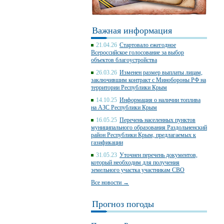
Важная информация
21.04.26
Стартовало ежегодное
Всероссийское голосование за выбор
объектов благоустройства
26.03.26
Изменен размер выплаты лицам,
заключившим контракт с Минобороны РФ на
территории Республики Крым
14.10.25
Информация о наличии топлива
на АЗС Республики Крым
16.05.25
Перечень населенных пунктов
муниципального образования Раздольненский
район Республики Крым, предлагаемых к
газификации
31.05.23
Уточнен перечень документов,
который необходим для получения
земельного участка участникам СВО
Все новости →
Прогноз погоды