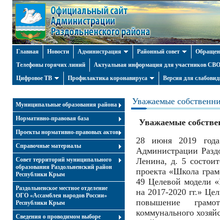
Главная
Новости
Администрация
Районный совет
Обращен
Телефоны горячих линий
Актуальная информация для участников СВО 
Цифровое ТВ
Профилактика коронавируса
Версия для слабови
Уважаемые собственни
Муниципальные образования района
Нормативно-правовая база
Уважаемые собстве
Проекты нормативно-правовых актов
28 июня 2019 год
Справочные материалы
Администрации Раздо
Совет территорий муниципального
Ленина, д. 5 состои
образования Раздольненский район
проекта «Школа грамо
Республики Крым
49 Целевой модели 
Раздольненское местное отделение
на 2017-2020 гг.» Це
ОГО «Ассамблея народов России»
повышение грам
Республики Крым
коммунального хозяй
Cведения о проводимом выборе