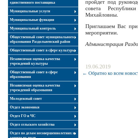
пройдет под руковод
единственного поставщика
совета Республик
Муниципальные услуги
Михайловны.
Муниципальные функции
Приглашаем Вас при
Муниципальный контроль
мероприятии.
Общественный совет муниципального
образования Раздольненский район
Администрация Раздо
Общественный совет в сфере культуры
Независимая оценка качества
учреждений культуры
19.06.2019
Общественный совет в сфере
← Обратно ко всем новос
образования
Независимая оценка качества
учреждений образования
Молодежный совет
Отдел экономики
Отдел ГО и ЧС
Отдел сельского хозяйства
Отдел по делам несовершеннолетних и
защите их прав