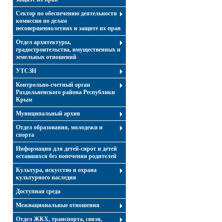
Сектор по обеспечению деятельности
комиссии по делам
несовершеннолетних и защите их прав
Отдел архитектуры,
градостроительства, имущественных и
земельных отношений
УТСЗН
Контрольно-счетный орган
Раздольненского района Республики
Крым
Муниципальный архив
Отдел образования, молодежи и
спорта
Информация для детей-сирот и детей
оставшихся без попечения родителей
Культура, искусство и охрана
культурного наследия
Доступная среда
Межнациональные отношения
Отдел ЖКХ, транспорта, связи,