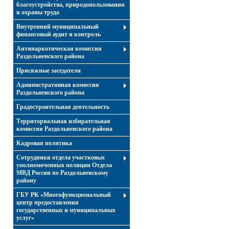
благоустройства, природопользования
и охраны труда
Внутренний муниципальный
финансовый аудит и контроль
Антинаркотическая комиссия
Раздольненского района
Присяжные заседатели
Административная комиссия
Раздольненского района
Градостроительная деятельность
Территориальная избирательная
комиссия Раздольненского района
Кадровая политика
Сотрудники отдела участковых
уполномоченных полиции Отдела
МВД России по Раздольненскому
району
ГБУ РК «Многофункциональный
центр предоставления
государственных и муниципальных
услуг»