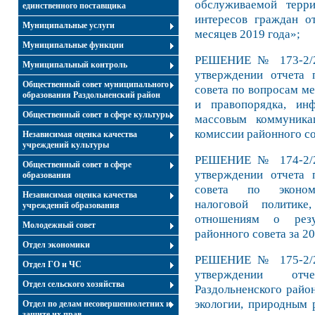
обслуживаемой терр
единственного поставщика
интересов граждан от
Муниципальные услуги
месяцев 2019 года»;
Муниципальные функции
РЕШЕНИЕ № 173-2/20
Муниципальный контроль
утверждении отчета 
Общественный совет муниципального
совета по вопросам ме
образования Раздольненский район
и правопорядка, ин
Общественный совет в сфере культуры
массовым коммуникац
комиссии районного со
Независимая оценка качества
учреждений культуры
РЕШЕНИЕ № 174-2/20
Общественный совет в сфере
утверждении отчета 
образования
совета по экономи
Независимая оценка качества
налоговой политик
учреждений образования
отношениям о резул
Молодежный совет
районного совета за 20
Отдел экономики
РЕШЕНИЕ № 175-2/20
Отдел ГО и ЧС
утверждении отч
Отдел сельского хозяйства
Раздольненского район
экологии, природным 
Отдел по делам несовершеннолетних и
защите их прав