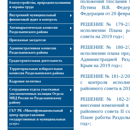
положений Послания 
благоустройства, природопользования
Путина В.В. Федер
и охраны труда
Федерации от 20 февра
Внутренний муниципальный
финансовый аудит и контроль
РЕШЕНИЕ № 179-2/20
Антинаркотическая комиссия
исполнении Плана ра
Раздольненского района
совета на 2019 год»;
Присяжные заседатели
РЕШЕНИЕ № 180-2/20
Административная комиссия
исполнении плана пре
Раздольненского района
Администрацией Раз
Градостроительная деятельность
Крым на 2019 год»
;
Территориальная избирательная
комиссия Раздольненского района
РЕШЕНИЕ № 181-2/20 о
Кадровая политика
с контроля исполне
районного совета в 201
Сотрудники отдела участковых
уполномоченных полиции Отдела
МВД России по Раздольненскому
РЕШЕНИЕ № 182-2/2
району
внесении изменений в
районного совета II с
ГБУ РК «Многофункциональный
центр предоставления
Плане работы Раздоль
государственных и муниципальных
год»;
услуг»