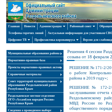
Главная
Новости
Администрация
Районный совет
Обращен
Телефоны горячих линий
Актуальная информация для участников СВО 
Цифровое ТВ
Профилактика коронавируса
Версия для слабови
Решения 4 сессии Разд
Муниципальные образования района
созыва от 18 февраля 2
Нормативно-правовая база
РЕШЕНИЕ № 171-2/20 о
Проекты нормативно-правовых актов
о работе Контрольно-
Справочные материалы
района в 2019 году»;
Совет территорий муниципального
образования Раздольненский район
РЕШЕНИЕ № 172-2/2
Республики Крым
заслушивании отчета 
Раздольненское местное отделение
Раздольненскому рай
ОГО «Ассамблея народов России»
МВД России по Разд
Республики Крым
общественного порядк
Cведения о проводимом выборе