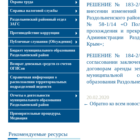
Охрана труда
РЕШЕНИЕ № 183-2/2
внесении изменений
Справка налоговой службы
Раздольненского район
Раздольненский районный отдел
№ 58-1/14 «О Поло
ЗАГС
прохождения и прек
Противодействие коррупции
Администрации Разд
Публичные слушания (Обсуждения)
Крым»;
Бюджет муниципального образования
РЕШЕНИЕ № 184-2/2
Раздольненский район
согласовании заключе
Возврат денежных средств со счетов
договорам аренды зе
ОГИСов
муниципальной со
Справочная информация о
образования Раздольн
расположении территориальных
подразделений ведомств
Отчеты о деятельности
20.02.2020
муниципального образования
← Обратно ко всем новос
Раздольненский район
Примирительные процедуры.
Медиация
Рекомендуемые ресурсы