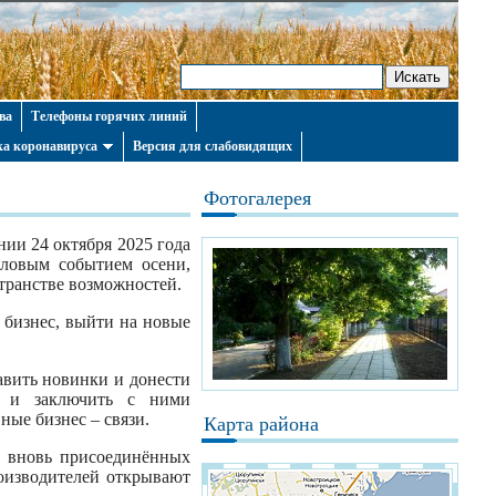
ва
Телефоны горячих линий
а коронавируса
Версия для слабовидящих
Фотогалерея
и 24 октября 2025 года
еловым событием осени,
транстве возможностей.
 бизнес, выйти на новые
авить новинки и донести
в и заключить с ними
ые бизнес – связи.
Карта района
, вновь присоединённых
оизводителей открывают