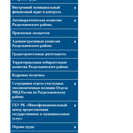
Внутренний муниципальный
финансовый аудит и контроль
Антинаркотическая комиссия
Раздольненского района
Присяжные заседатели
Административная комиссия
Раздольненского района
Градостроительная деятельность
Территориальная избирательная
комиссия Раздольненского района
Кадровая политика
Сотрудники отдела участковых
уполномоченных полиции Отдела
МВД России по Раздольненскому
району
ГБУ РК «Многофункциональный
центр предоставления
государственных и муниципальных
услуг»
Охрана труда