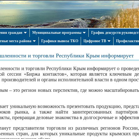
ния граждан
Муниципальные программы
График дежурств руководст
тные места района
Графики вывоза ТКО
Цифровое ТВ
Профилактик
шленности и торговли Республики Крым информирует
енности и торговли Республики Крым информирует о проведени
ой сессии «Биржа контактов», которая является ключевым д
производителей и органы исполнительной власти в одном прос
ым – это регион новых перспектив, где можно масштабировать
вает уникальную возможность презентовать продукцию, предст
оков рынка, а также найти заинтересованных партнёро
кты, превращая деловые знакомства в долгосрочные и эффективн
танут представители торговли из различных регионов России
венных стран, для которых уникальные продукты крымских пр