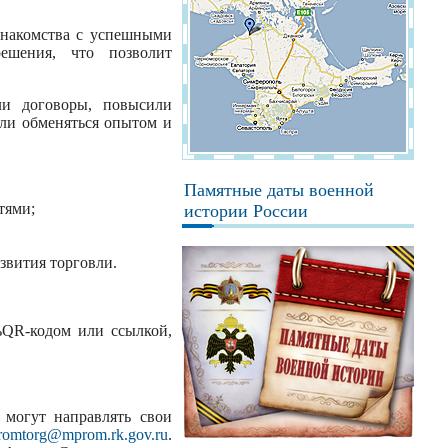
знакомства с успешными
ешения, что позволит
ли договоры, повысили
или обменяться опытом и
Памятные даты военной
тями;
истории России
звития торговли.
ьQR-кодом или ссылкой,
 могут направлять свои
romtorg@mprom.rk.gov.ru
.