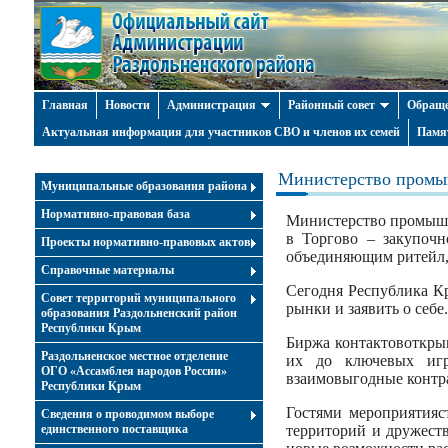
Главная
Новости
Администрация
Районный совет
Обраще
Актуальная информация для участников СВО и членов их семей
Памя
Министерство промы
Муниципальные образования района
Нормативно-правовая база
Министерство промышл
в Торгово – закупочн
Проекты нормативно-правовых актов
объединяющим ритейл, 
Справочные материалы
Сегодня Республика Кр
Совет территорий муниципального
рынки и заявить о себе.
образования Раздольненский район
Республики Крым
Биржа контактовоткры
Раздольненское местное отделение
их до ключевых игр
ОГО «Ассамблея народов России»
взаимовыгодные контра
Республики Крым
Гостями мероприятияс
Cведения о проводимом выборе
единственного поставщика
территорий и дружест