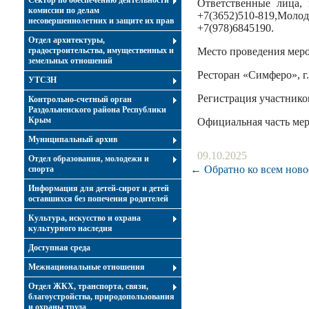
Сектор по обеспечению деятельности
Ответственные лица, 
комиссии по делам
+7(3652)510-819,Молод
несовершеннолетних и защите их прав
+7(978)6845190.
Отдел архитектуры,
градостроительства, имущественных и
Место проведения мер
земельных отношений
Ресторан «Симферо», г.
УТСЗН
Регистрация участников
Контрольно-счетный орган
Раздольненского района Республики
Крым
Официальная часть меро
Муниципальный архив
09.10.2025
Отдел образования, молодежи и
← Обратно ко всем ново
спорта
Информация для детей-сирот и детей
оставшихся без попечения родителей
Культура, искусство и охрана
культурного наследия
Доступная среда
Межнациональные отношения
Отдел ЖКХ, транспорта, связи,
благоустройства, природопользования
и охраны труда