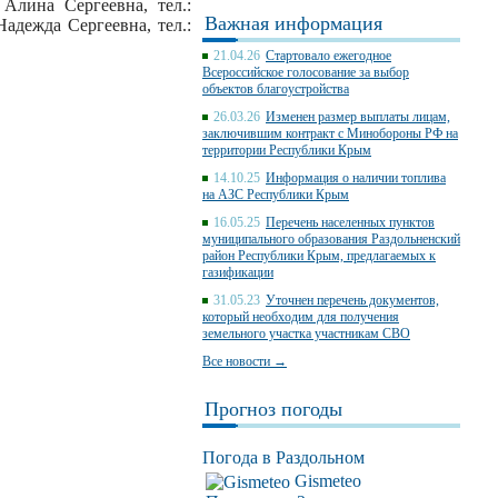
Алина Сергеевна, тел.:
Важная информация
адежда Сергеевна, тел.:
21.04.26
Стартовало ежегодное
Всероссийское голосование за выбор
объектов благоустройства
26.03.26
Изменен размер выплаты лицам,
заключившим контракт с Минобороны РФ на
территории Республики Крым
14.10.25
Информация о наличии топлива
на АЗС Республики Крым
16.05.25
Перечень населенных пунктов
муниципального образования Раздольненский
район Республики Крым, предлагаемых к
газификации
31.05.23
Уточнен перечень документов,
который необходим для получения
земельного участка участникам СВО
Все новости →
Прогноз погоды
Погода в Раздольном
Gismeteo