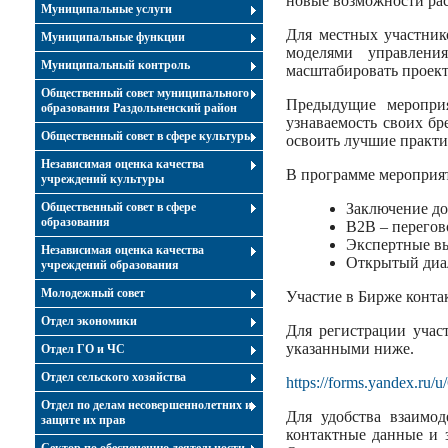
новые возможности ра
Муниципальные услуги
Для местных участник
Муниципальные функции
моделями управлени
Муниципальный контроль
масштабировать проект
Общественный совет муниципального
Предыдущие мероприя
образования Раздольненский район
узнаваемость своих б
Общественный совет в сфере культуры
освоить лучшие практи
Независимая оценка качества
В программе мероприя
учреждений культуры
Общественный совет в сфере
Заключение до
образования
B2B – перегов
Экспертные в
Независимая оценка качества
Открытый диал
учреждений образования
Молодежный совет
Участие в Бирже конта
Отдел экономики
Для регистрации учас
указанными ниже.
Отдел ГО и ЧС
Отдел сельского хозяйства
https://forms.yandex.ru
Отдел по делам несовершеннолетних и
Для удобства взаимод
защите их прав
контактные данные и 