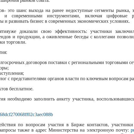
сширения рынков сбыта.
ов- это шанс выхода на ранее недоступные сегменты рынка, 
я и современными инструментами, включая цифровые р
ы и развивать бизнес в современных экономических условиях.
тияуже доказали свою эффективность: участники заключи
рендов и продукции, а оживленные беседы с коллегами позвол
ки торговли.
тия:
лгосрочных договоров поставки с региональными торговыми се
оры;
ыступления;
ог с представителями органов власти по ключевым вопросам ра
ктов бесплатное.
тия необходимо заполнить анкету участника, воспользовавшис
/u/68dcf270068ff02c3aec088b
ействия по вопросам участия в Бирже контактов, участники
запросы также в адрес Министерства на электронную почту:
p