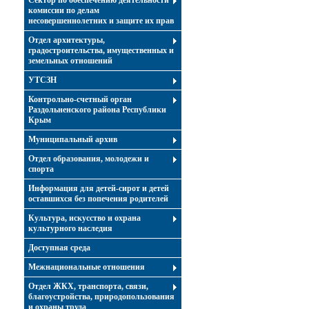
Сектор по обеспечению деятельности
комиссии по делам
несовершеннолетних и защите их прав
Отдел архитектуры,
градостроительства, имущественных и
земельных отношений
УТСЗН
Контрольно-счетный орган
Раздольненского района Республики
Крым
Муниципальный архив
Отдел образования, молодежи и
спорта
Информация для детей-сирот и детей
оставшихся без попечения родителей
Культура, искусство и охрана
культурного наследия
Доступная среда
Межнациональные отношения
Отдел ЖКХ, транспорта, связи,
благоустройства, природопользования
и охраны труда