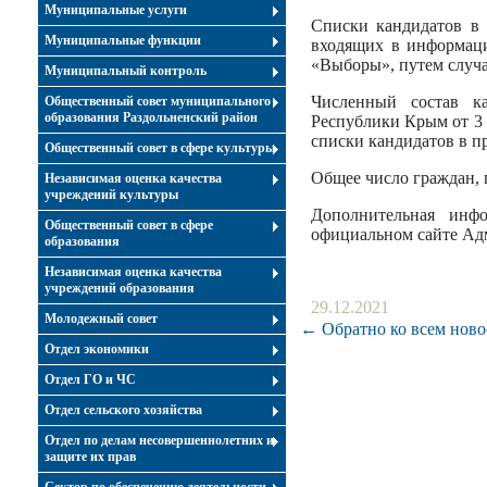
Муниципальные услуги
Списки кандидатов в 
Муниципальные функции
входящих в информаци
«Выборы», путем случа
Муниципальный контроль
Численный состав к
Общественный совет муниципального
образования Раздольненский район
Республики Крым от 3 
списки кандидатов в п
Общественный совет в сфере культуры
Общее число граждан, 
Независимая оценка качества
учреждений культуры
Дополнительная инф
Общественный совет в сфере
официальном сайте Ад
образования
Независимая оценка качества
учреждений образования
29.12.2021
Молодежный совет
← Обратно ко всем ново
Отдел экономики
Отдел ГО и ЧС
Отдел сельского хозяйства
Отдел по делам несовершеннолетних и
защите их прав