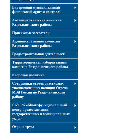
Внутренний муниципальный
финансовый аудит и контроль
Антинаркотическая комиссия
Раздольненского района
Присяжные заседатели
Административная комиссия
Раздольненского района
Градостроительная деятельность
Территориальная избирательная
комиссия Раздольненского района
Кадровая политика
Сотрудники отдела участковых
уполномоченных полиции Отдела
МВД России по Раздольненскому
району
ГБУ РК «Многофункциональный
центр предоставления
государственных и муниципальных
услуг»
Охрана труда