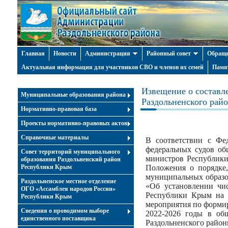
Главная
Новости
Администрация
Районный совет
Обраще
Актуальная информация для участников СВО и членов их семей
Памя
Извещение о составле
Муниципальные образования района
Раздольненского райо
Нормативно-правовая база
Проекты нормативно-правовых актов
Справочные материалы
В соответствии с Фе
федеральных судов об
Совет территорий муниципального
министров Республики
образования Раздольненский район
Республики Крым
Положения о порядке,
муниципальных образо
Раздольненское местное отделение
«Об установлении чи
ОГО «Ассамблея народов России»
Республики Крым на 2
Республики Крым
мероприятия по формир
Cведения о проводимом выборе
2022-2026 годы в об
единственного поставщика
Раздольненского район