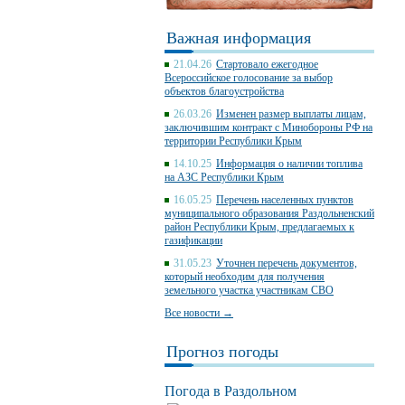
Важная информация
21.04.26
Стартовало ежегодное
Всероссийское голосование за выбор
объектов благоустройства
26.03.26
Изменен размер выплаты лицам,
заключившим контракт с Минобороны РФ на
территории Республики Крым
14.10.25
Информация о наличии топлива
на АЗС Республики Крым
16.05.25
Перечень населенных пунктов
муниципального образования Раздольненский
район Республики Крым, предлагаемых к
газификации
31.05.23
Уточнен перечень документов,
который необходим для получения
земельного участка участникам СВО
Все новости →
Прогноз погоды
Погода в Раздольном