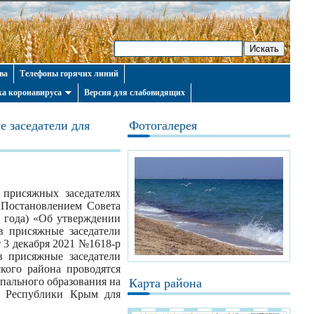
ва
Телефоны горячих линий
а коронавируса
Версия для слабовидящих
е заседатели для
Фотогалерея
присяжных заседателях
 Постановлением Совета
 года) «Об утверждении
в присяжные заседатели
3 декабря 2021 №1618-р
 присяжные заседатели
кого района проводятся
пального образования на
Карта района
и Республики Крым для