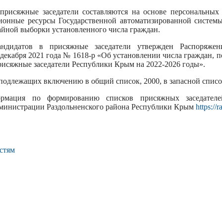
присяжные заседатели составляются на основе персональных 
онные ресурсы Государственной автоматизированной систем
йной выборки установленного числа граждан.
андидатов в присяжные заседатели утвержден Распоряже
декабря 2021 года № 1618-р «Об установлении числа граждан,
рисяжные заседатели Республики Крым на 2022-2026 годы».
подлежащих включению в общий список, 2000, в запасной список
ормация по формированию списков присяжных заседателе
министрации Раздольненского района Республики Крым
https://
стям