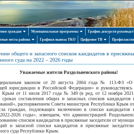
ния граждан
Муниципальные программы
График дежурств руководст
тные места района
Графики вывоза ТКО
Цифровое ТВ
Профилактик
нии общего и запасного списков кандидатов в присяжны
нного суда на 2022 – 2026 годы
Уважаемые жители Раздольненского района!
деральным законом от 20 августа 2004 года № 113-ФЗ «О 
щей юрисдикции в Российской Федерации» и руководствуясь
 Крым от 11 июля 2017 года № 349 (в ред. от 12 ноября 2021
 сроках составления общих и запасных списков кандидатов 
ваний», распоряжением Совета министров Республики Крым от 
сла граждан, подлежащих включению в списки кандидатов в
022-2026 годы», извещаем, что администрацией Раздольненс
ованию списков кандидатов в присяжные заседатели от муници
щий и запасной списки кандидатов в присяжные заседател
ного суда Республики Крым.