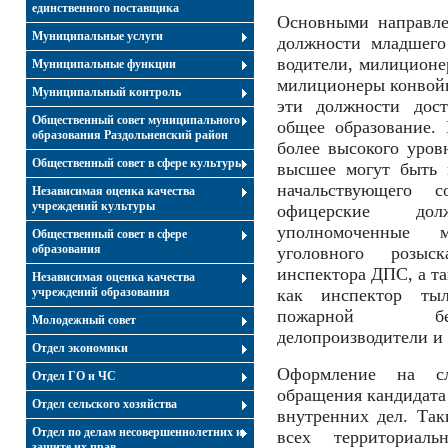
единственного поставщика
Основными направле
Муниципальные услуги
должности младшего
водители, милиционе
Муниципальные функции
милиционеры конвойн
Муниципальный контроль
эти должности дост
Общественный совет муниципального
общее образование.
образования Раздольненский район
более высокого уров
Общественный совет в сфере культуры
высшее могут быть 
начальствующего 
Независимая оценка качества
учреждений культуры
офицерские дол
уполномоченные м
Общественный совет в сфере
образования
уголовного розыск
инспектора ДПС, а т
Независимая оценка качества
учреждений образования
как инспектор тыл
пожарной безо
Молодежный совет
делопроизводители и 
Отдел экономики
Оформление на сл
Отдел ГО и ЧС
обращения кандидата 
Отдел сельского хозяйства
внутренних дел. Так
Отдел по делам несовершеннолетних и
всех территориал
защите их прав