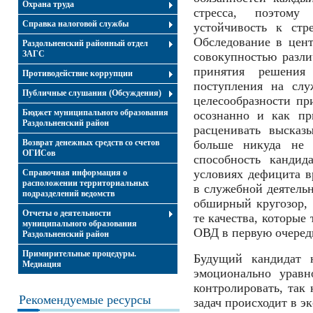
Охрана труда
стресса, поэтом
Справка налоговой службы
устойчивость к стр
Обследование в цент
Раздольненский районный отдел
ЗАГС
совокупностью разли
принятия решения
Противодействие коррупции
поступления на слу
Публичные слушания (Обсуждения)
целесообразности пр
Бюджет муниципального образования
осознанно и как пр
Раздольненский район
расценивать высказ
Возврат денежных средств со счетов
больше никуда не б
ОГИСов
способность кандид
условиях дефицита в
Справочная информация о
расположении территориальных
в служебной деятельн
подразделений ведомств
обширный кругозор, 
Отчеты о деятельности
те качества, которые
муниципального образования
ОВД в первую очеред
Раздольненский район
Примирительные процедуры.
Будущий кандидат
Медиация
эмоционально уравн
контролировать, так
Рекомендуемые ресурсы
задач происходит в э