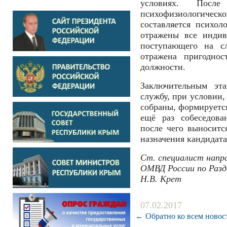
условиях. После
психофизиологическ
составляется психол
отражены все индив
поступающего на 
отражена пригодно
должности.
Заключительным эт
службу, при условии,
собраны, формируется
ещё раз собеседова
после чего выноситс
назначения кандидата
Ст. специалист напр
ОМВД России по Разд
Н.В. Крет
07.02.2017
← Обратно ко всем новос