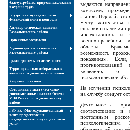
благоустройства, природопользования
выдаются направлен
и охраны труда
комиссии, прохожд
Внутренний муниципальный
этапов. Первый, это
финансовый аудит и контроль
месту жительства 
Антинаркотическая комиссия
справки о наличии пр
Раздольненского района
инфекциониста и т.
военно-врачебной
Присяжные заседатели
области. Врачам
Административная комиссия
возможность прохо
Раздольненского района
показаниям. Если
Градостроительная деятельность
противопоказаний
Территориальная избирательная
выявлено, то к
комиссия Раздольненского района
психологическое обсл
Кадровая политика
На изучении психоло
Сотрудники отдела участковых
на службу следует ос
уполномоченных полиции Отдела
МВД России по Раздольненскому
району
Деятельность о
соответственно и 
ГБУ РК «Многофункциональный
центр предоставления
постоянным риско
государственных и муниципальных
психологическим.
услуг»
обязанностей кажды