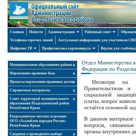
Главная
Новости
Администрация
Районный совет
Обращен
Телефоны горячих линий
Актуальная информация для участников СВО 
Цифровое ТВ
Профилактика коронавируса
Версия для слабови
Отдел Министерства в
Муниципальные образования района
Федерации по Раздоль
Нормативно-правовая база
Несмотря на ко
Проекты нормативно-правовых актов
Правительством и
Справочные материалы
социальной защищё
Совет территорий муниципального
платы, вопрос компле
образования Раздольненский район
остаётся основной за
Республики Крым
Раздольненское местное отделение
В данном материале 
ОГО «Ассамблея народов России»
вопросы, связанны
Республики Крым
органы внутренних д
Cведения о проводимом выборе