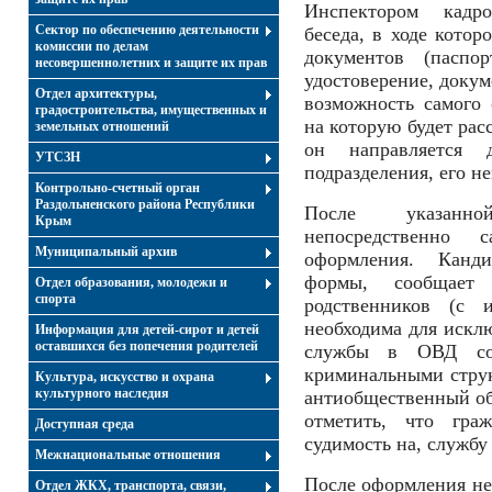
Инспектором кадро
Сектор по обеспечению деятельности
беседа, в ходе котор
комиссии по делам
документов (паспо
несовершеннолетних и защите их прав
удостоверение, докум
Отдел архитектуры,
возможность самого 
градостроительства, имущественных и
на которую будет рас
земельных отношений
он направляется 
УТСЗН
подразделения, его н
Контрольно-счетный орган
Раздольненского района Республики
После указанно
Крым
непосредственно 
Муниципальный архив
оформления. Канди
формы, сообщает
Отдел образования, молодежи и
спорта
родственников (с 
необходима для искл
Информация для детей-сирот и детей
оставшихся без попечения родителей
службы в ОВД сот
криминальными стру
Культура, искусство и охрана
культурного наследия
антиобщественный об
отметить, что гр
Доступная среда
судимость на, службу
Межнациональные отношения
После оформления не
Отдел ЖКХ, транспорта, связи,