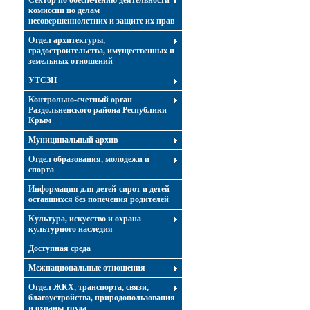
Сектор по обеспечению деятельности
комиссии по делам
несовершеннолетних и защите их прав
Отдел архитектуры,
градостроительства, имущественных и
земельных отношений
УТСЗН
Контрольно-счетный орган
Раздольненского района Республики
Крым
Муниципальный архив
Отдел образования, молодежи и
спорта
Информация для детей-сирот и детей
оставшихся без попечения родителей
Культура, искусство и охрана
культурного наследия
Доступная среда
Межнациональные отношения
Отдел ЖКХ, транспорта, связи,
благоустройства, природопользования
и охраны труда