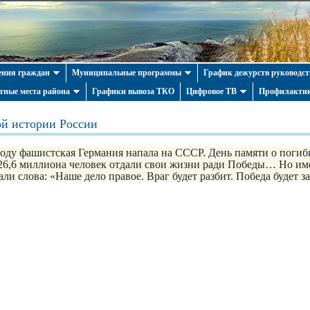
ния граждан
Муниципальные программы
График дежурств руководст
тные места района
Графики вывоза ТКО
Цифровое ТВ
Профилактик
ой истории России
оду фашистская Германия напала на СССР. День памяти о поги
26,6 миллиона человек отдали свои жизни ради Победы… Но име
ли слова: «Наше дело правое. Враг будет разбит. Победа будет з