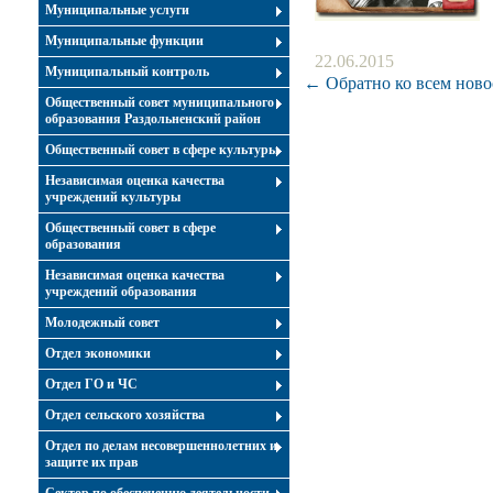
Муниципальные услуги
Муниципальные функции
22.06.2015
Муниципальный контроль
← Обратно ко всем ново
Общественный совет муниципального
образования Раздольненский район
Общественный совет в сфере культуры
Независимая оценка качества
учреждений культуры
Общественный совет в сфере
образования
Независимая оценка качества
учреждений образования
Молодежный совет
Отдел экономики
Отдел ГО и ЧС
Отдел сельского хозяйства
Отдел по делам несовершеннолетних и
защите их прав