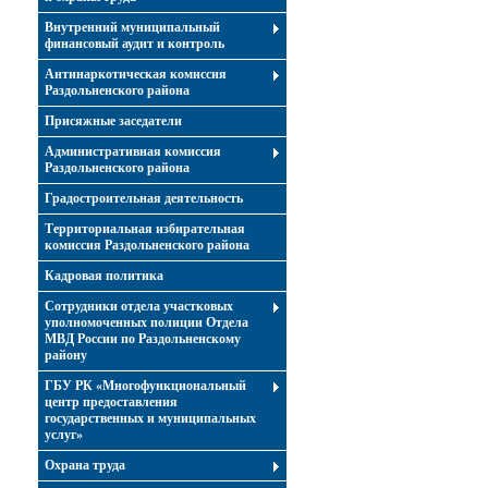
Внутренний муниципальный
финансовый аудит и контроль
Антинаркотическая комиссия
Раздольненского района
Присяжные заседатели
Административная комиссия
Раздольненского района
Градостроительная деятельность
Территориальная избирательная
комиссия Раздольненского района
Кадровая политика
Сотрудники отдела участковых
уполномоченных полиции Отдела
МВД России по Раздольненскому
району
ГБУ РК «Многофункциональный
центр предоставления
государственных и муниципальных
услуг»
Охрана труда