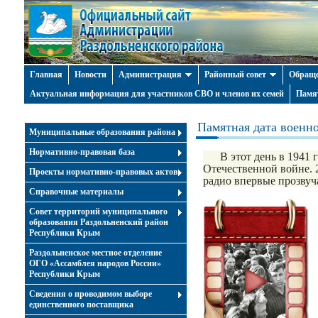
Главная
Новости
Администрация
Районный совет
Обраще
Актуальная информация для участников СВО и членов их семей
Памя
Памятная дата военн
Муниципальные образования района
Нормативно-правовая база
В этот день в 1941 г
Отечественной войне. 
Проекты нормативно-правовых актов
радио впервые прозвуча
Справочные материалы
Совет территорий муниципального
образования Раздольненский район
Республики Крым
Раздольненское местное отделение
ОГО «Ассамблея народов России»
Республики Крым
Cведения о проводимом выборе
единственного поставщика