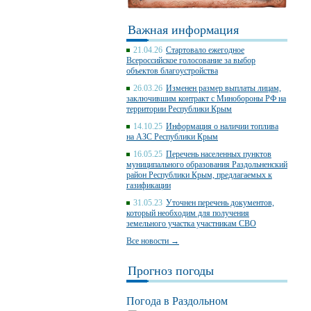
Важная информация
21.04.26
Стартовало ежегодное
Всероссийское голосование за выбор
объектов благоустройства
26.03.26
Изменен размер выплаты лицам,
заключившим контракт с Минобороны РФ на
территории Республики Крым
14.10.25
Информация о наличии топлива
на АЗС Республики Крым
16.05.25
Перечень населенных пунктов
муниципального образования Раздольненский
район Республики Крым, предлагаемых к
газификации
31.05.23
Уточнен перечень документов,
который необходим для получения
земельного участка участникам СВО
Все новости →
Прогноз погоды
Погода в Раздольном