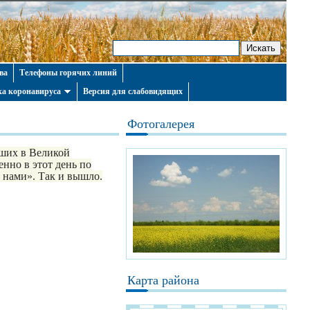
ва
Телефоны горячих линий
а коронавируса
Версия для слабовидящих
Фотогалерея
бших в Великой
нно в этот день по
а нами». Так и вышло.
Карта района