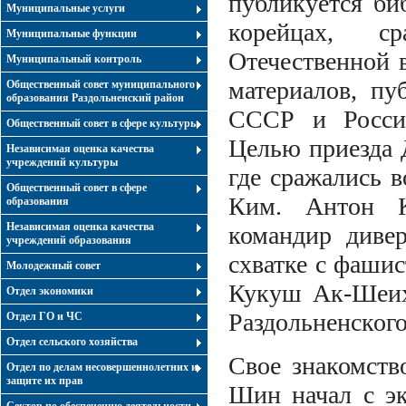
публикуется би
Муниципальные услуги
корейцах, с
Муниципальные функции
Отечественной 
Муниципальный контроль
материалов, пу
Общественный совет муниципального
образования Раздольненский район
СССР и России
Общественный совет в сфере культуры
Целью приезда 
Независимая оценка качества
учреждений культуры
где сражались 
Общественный совет в сфере
Ким. Антон К
образования
Независимая оценка качества
командир диве
учреждений образования
схватке с фашис
Молодежный совет
Кукуш Ак-Шеихс
Отдел экономики
Раздольненского
Отдел ГО и ЧС
Отдел сельского хозяйства
Свое знакомств
Отдел по делам несовершеннолетних и
защите их прав
Шин начал с эк