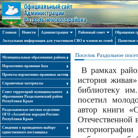
Главная
Новости
Администрация
Районный совет
Обращения г
Актуальная информация для участников СВО и членов их семей
Памятные м
Поселок Раздольное посе
Муниципальные образования района
Нормативно-правовая база
В рамках район
Проекты нормативно-правовых актов
история живая»
Справочные материалы
библиотеку им
Совет территорий муниципального
образования Раздольненский район
посетил молод
Республики Крым
автор книги «
Раздольненское местное отделение
ОГО «Ассамблея народов России»
Отечественной в
Республики Крым
историографи
Cведения о проводимом выборе
единственного поставщика