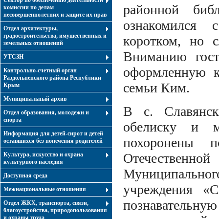
Сектор по обеспечению деятельности
районной биб
комиссии по делам
несовершеннолетних и защите их прав
ознакомился 
Отдел архитектуры,
градостроительства, имущественных и
коротком, но 
земельных отношений
Вниманию гост
УТСЗН
оформленную к
Контрольно-счетный орган
Раздольненского района Республики
семьи Ким.
Крым
Муниципальный архив
В с. Славянс
Отдел образования, молодежи и
спорта
обелиску и м
Информация для детей-сирот и детей
похоронены 
оставшихся без попечения родителей
Отечественн
Культура, искусство и охрана
культурного наследия
Муниципальн
Доступная среда
учреждения «С
Межнациональные отношения
познавательну
Отдел ЖКХ, транспорта, связи,
благоустройства, природопользования
и охраны труда