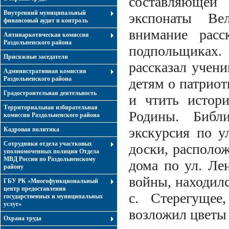
составляющей
Внутренний муниципальный
экспонаты Ве
финансовый аудит и контроль
внимание расс
Антинаркотическая комиссия
Раздольненского района
подпольщиках
Присяжные заседатели
рассказал учен
Административная комиссия
Раздольненского района
детям о патрио
Градостроительная деятельность
и чтить истори
Территориальная избирательная
Родины. Библи
комиссия Раздольненского района
экскурсия по у
Кадровая политика
Сотрудники отдела участковых
доски, располо
уполномоченных полиции Отдела
МВД России по Раздольненскому
дома по ул. Ле
району
войны, находилс
ГБУ РК «Многофункциональный
центр предоставления
с. Стерегущее
государственных и муниципальных
услуг»
возложил цветы
Охрана труда