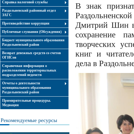
Справка налоговой службы
В знак признат
Раздольненский районный отдел
Раздольненской
ЗАГС
Дмитрий Шин вы
Противодействие коррупции
Публичные слушания (Обсуждения)
сохранение п
Бюджет муниципального образования
творческих усп
Раздольненский район
книг и читател
Возврат денежных средств со счетов
ОГИСов
дела в Раздольн
Справочная информация о
расположении территориальных
подразделений ведомств
Отчеты о деятельности
муниципального образования
Раздольненский район
Примирительные процедуры.
Медиация
Рекомендуемые ресурсы