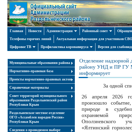
Главная
Новости
Администрация
Районный совет
Обращен
Телефоны горячих линий
Актуальная информация для участников СВО 
Цифровое ТВ
Профилактика коронавируса
Версия для слабови
Отделение надзорной 
Муниципальные образования района
району УНД и ПР ГУ 
Нормативно-правовая база
информирует
Проекты нормативно-правовых актов
За одной сп
Справочные материалы
Совет территорий муниципального
26 апреля 2026 г
образования Раздольненский район
произошло событие,
Республики Крым
природе в судебно
Раздольненское местное отделение
охраняемой при
ОГО «Ассамблея народов России»
Оползневского уч
Республики Крым
«Ялтинский горноле
Cведения о проводимом выборе