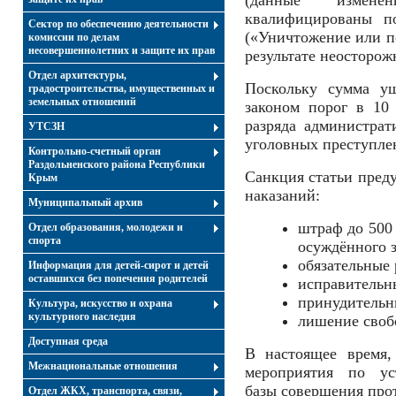
(данные измене
квалифицированы 
Сектор по обеспечению деятельности
(«Уничтожение или п
комиссии по делам
несовершеннолетних и защите их прав
результате неосторож
Отдел архитектуры,
Поскольку сумма ущ
градостроительства, имущественных и
земельных отношений
законом порог в 10
разряда администра
УТСЗН
уголовных преступле
Контрольно-счетный орган
Раздольненского района Республики
Санкция статьи пред
Крым
наказаний:
Муниципальный архив
штраф до 500 
Отдел образования, молодежи и
спорта
осуждённого за
обязательные 
Информация для детей-сирот и детей
оставшихся без попечения родителей
исправительны
принудительны
Культура, искусство и охрана
культурного наследия
лишение свобо
Доступная среда
В настоящее время,
Межнациональные отношения
мероприятия по уст
базы совершения про
Отдел ЖКХ, транспорта, связи,