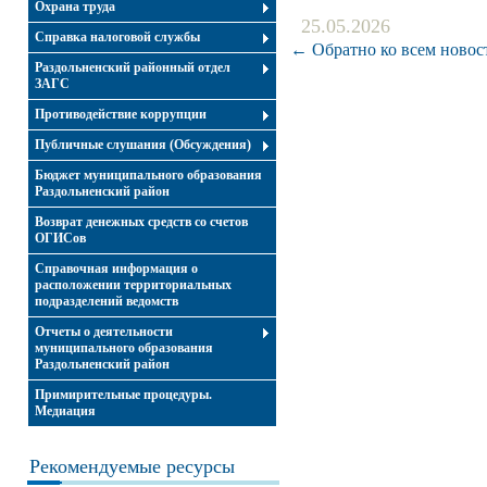
Охрана труда
25.05.2026
Справка налоговой службы
← Обратно ко всем новос
Раздольненский районный отдел
ЗАГС
Противодействие коррупции
Публичные слушания (Обсуждения)
Бюджет муниципального образования
Раздольненский район
Возврат денежных средств со счетов
ОГИСов
Справочная информация о
расположении территориальных
подразделений ведомств
Отчеты о деятельности
муниципального образования
Раздольненский район
Примирительные процедуры.
Медиация
Рекомендуемые ресурсы