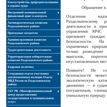
благоустройства, природопользования
и охраны труда
Обращение к 
Внутренний муниципальный
Отделение над
финансовый аудит и контроль
Раздольненскому 
Антинаркотическая комиссия
деятельности и про
Раздольненского района
управления МЧС 
Присяжные заседатели
призывает граждан
Административная комиссия
безопасности. Н
Раздольненского района
охраняемых природ
Градостроительная деятельность
только разведение
мангалов, пиро
Территориальная избирательная
комиссия Раздольненского района
неустановленных мес
Кадровая политика
Помните! Не со
Сотрудники отдела участковых
безопасности мож
уполномоченных полиции Отдела
экологическую кат
МВД России по Раздольненскому
району
движение — в судим
потушенным, тлеющи
ГБУ РК «Многофункциональный
центр предоставления
уникальную природу 
государственных и муниципальных
услуг»