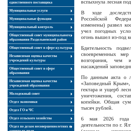
вспыхнула лесная под
единственного поставщика
Муниципальные услуги
В ходе доследств
Российской Феде
Муниципальные функции
изменены) развел ко
Муниципальный контроль
учел погодных усло
Общественный совет муниципального
огонь вышел из-под к
образования Раздольненский район
Бдительность подв
Общественный совет в сфере культуры
своевременных мер
Независимая оценка качества
возгорания, чем 
учреждений культуры
насаждений запове
Общественный совет в сфере
образования
По данным акта о 
Независимая оценка качества
«Заповедный Крым», 
учреждений образования
гектара и ущерб лесн
Молодежный совет
уничтожения, сост
копейки. Общая сум
Отдел экономики
тысяч рублей.
Отдел ГО и ЧС
6 мая 2026 года 
Отдел сельского хозяйства
деятельности по г. Я
Отдел по делам несовершеннолетних и
защите их прав