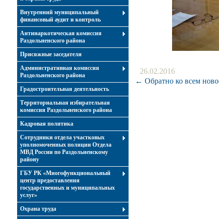
Внутренний муниципальный
финансовый аудит и контроль
Антинаркотическая комиссия
Раздольненского района
Присяжные заседатели
Административная комиссия
26.02.2016
Раздольненского района
← Обратно ко всем ново
Градостроительная деятельность
Территориальная избирательная
комиссия Раздольненского района
Кадровая политика
Сотрудники отдела участковых
уполномоченных полиции Отдела
МВД России по Раздольненскому
району
ГБУ РК «Многофункциональный
центр предоставления
государственных и муниципальных
услуг»
Охрана труда