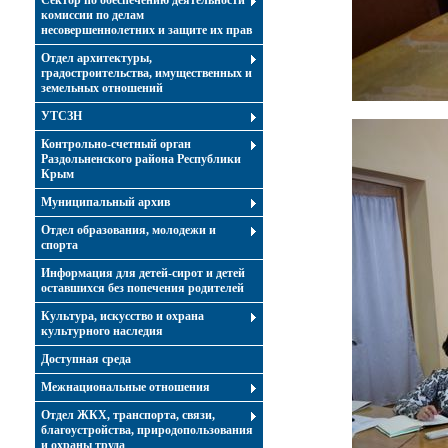
Сектор по обеспечению деятельности
комиссии по делам
несовершеннолетних и защите их прав
Отдел архитектуры,
градостроительства, имущественных и
земельных отношений
УТСЗН
Контрольно-счетный орган
Раздольненского района Республики
Крым
Муниципальный архив
Отдел образования, молодежи и
спорта
Информация для детей-сирот и детей
оставшихся без попечения родителей
Культура, искусство и охрана
культурного наследия
Доступная среда
Межнациональные отношения
Отдел ЖКХ, транспорта, связи,
благоустройства, природопользования
и охраны труда