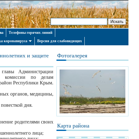
ва
Телефоны горячих линий
а коронавируса
Версия для слабовидящих
еннолетних и защите
Фотогалерея
я главы Администрации
ие комиссии по делам
 район Республики Крым.
ьных органов, медицины,
повесткой дня.
лнение родителями своих
Карта района
ршеннолетнего лица;
еннолетнего лица;