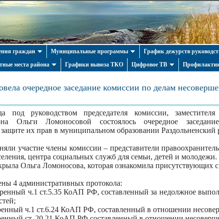
ния граждан
Муниципальные программы
График дежурств руководст
тные места района
Графики вывоза ТКО
Цифровое ТВ
Профилактик
овела очередное заседание комиссии по делам несоверш
а под руководством председателя комиссии, заместител
йона Ольги Ломоносовой состоялось очередное заседан
 защите их прав в муниципальном образовании Раздольненский
няли участие члены комиссии – представители правоохранител
еления, центра социальных служб для семьи, детей и молодежи.
крыла Ольга Ломоносова, которая ознакомила присутствующих с 
ены 4 административных протокола:
тренный ч.1 ст.5.35 КоАП РФ, составленный за недолжное выпо
стей;
ренный ч.1 ст.6.24 КоАП РФ, составленный в отношении несове
ренный ст. 20.21 КоАП РФ составленный в отношении несоверш