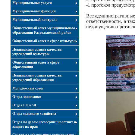
Муниципальные услуги
-1 протокол предусмот
Муниципальные функции
Все административны
Муниципальный контроль
ответственности, а та
недопущению противоп
Общественный совет муниципального
образования Раздольненский район
Общественный совет в сфере культуры
Независимая оценка качества
учреждений культуры
Общественный совет в сфере
образования
Независимая оценка качества
учреждений образования
Молодежный совет
Отдел экономики
Отдел ГО и ЧС
Отдел сельского хозяйства
Отдел по делам несовершеннолетних и
защите их прав