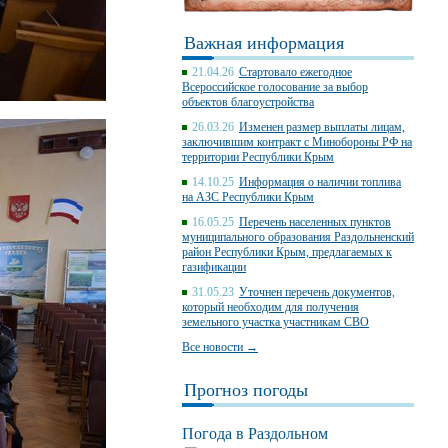
Важная информация
21.04.26
Стартовало ежегодное
Всероссийское голосование за выбор
объектов благоустройства
26.03.26
Изменен размер выплаты лицам,
заключившим контракт с Минобороны РФ на
территории Республики Крым
14.10.25
Информация о наличии топлива
на АЗС Республики Крым
16.05.25
Перечень населенных пунктов
муниципального образования Раздольненский
район Республики Крым, предлагаемых к
газификации
31.05.23
Уточнен перечень документов,
который необходим для получения
земельного участка участникам СВО
Все новости →
Прогноз погоды
Погода в Раздольном