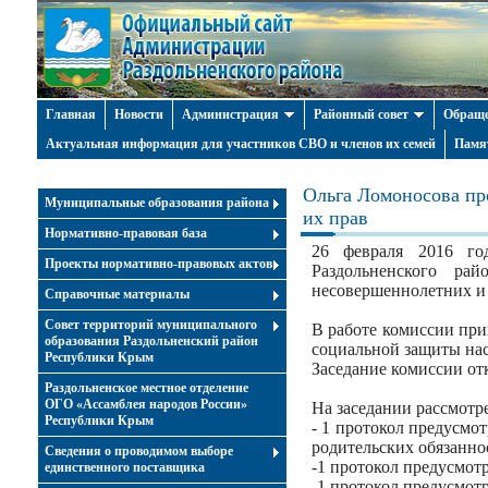
Главная
Новости
Администрация
Районный совет
Обраще
Актуальная информация для участников СВО и членов их семей
Памя
Ольга Ломоносова пр
Муниципальные образования района
их прав
Нормативно-правовая база
26 февраля 2016 год
Проекты нормативно-правовых актов
Раздольненского ра
несовершеннолетних и
Справочные материалы
Совет территорий муниципального
В работе комиссии при
образования Раздольненский район
социальной защиты нас
Республики Крым
Заседание комиссии от
Раздольненское местное отделение
ОГО «Ассамблея народов России»
На заседании рассмотр
Республики Крым
- 1 протокол предусмо
родительских обязанно
Cведения о проводимом выборе
-1 протокол предусмот
единственного поставщика
-1 протокол предусмот