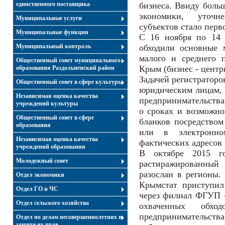
единственного поставщика
бизнеса. Ввиду боль
экономики, уточн
Муниципальные услуги
субъектов стало перв
Муниципальные функции
С 16 ноября по 14 
Муниципальный контроль
обходили основные 
малого и среднего 
Общественный совет муниципального
Крым (бизнес - центры
образования Раздольненский район
Задачей регистраторо
Общественный совет в сфере культуры
юридическим лицам, 
Независимая оценка качества
предпринимательств
учреждений культуры
о сроках и возможно
Общественный совет в сфере
бланков посредством
образования
или в электронно
Независимая оценка качества
фактических адресов 
учреждений образования
В октябре 2015 г
Молодежный совет
растиражированны
разослан в регионы.
Отдел экономики
Крымстат приступил
Отдел ГО и ЧС
через филиал ФГУП 
Отдел сельского хозяйства
охваченных обхо
предпринимательс
Отдел по делам несовершеннолетних и
защите их прав