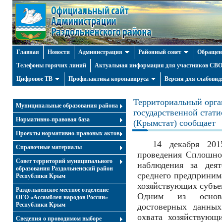
Главная
Новости
Администрация
Районный совет
Обращен
Телефоны горячих линий
Актуальная информация для участников СВО 
Цифровое ТВ
Профилактика коронавируса
Версия для слабови
Территориальный орга
Муниципальные образования района
государственной стат
Нормативно-правовая база
(Крымстат) сообщает
Проекты нормативно-правовых актов
14 декабря 2015 
Справочные материалы
проведения Сплошног
Совет территорий муниципального
наблюдения за деят
образования Раздольненский район
среднего предпринима
Республики Крым
хозяйствующих субъе
Раздольненское местное отделение
Одним из основ
ОГО «Ассамблея народов России»
Республики Крым
достоверных данных
охвата хозяйствующ
Cведения о проводимом выборе