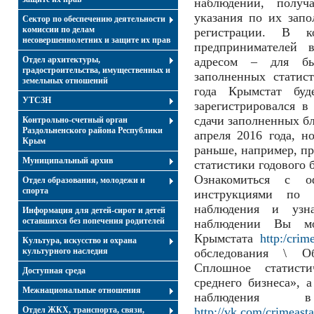
наблюдении, получ
указания по их зап
Сектор по обеспечению деятельности
комиссии по делам
регистрации. В к
несовершеннолетних и защите их прав
предпринимателей 
Отдел архитектуры,
адресом – для бы
градостроительства, имущественных и
заполненных статис
земельных отношений
года Крымстат буд
УТСЗН
зарегистрировался в
сдачи заполненных б
Контрольно-счетный орган
Раздольненского района Республики
апреля 2016 года, н
Крым
раньше, например, пр
Муниципальный архив
статистики годового б
Ознакомиться с о
Отдел образования, молодежи и
спорта
инструкциями по 
наблюдения и узн
Информация для детей-сирот и детей
оставшихся без попечения родителей
наблюдении Вы мо
Крымстата
http:/crim
Культура, искусство и охрана
культурного наследия
обследования \ О
Сплошное статист
Доступная среда
среднего бизнеса», 
Межнациональные отношения
наблюдения 
Отдел ЖКХ, транспорта, связи,
http://vk.com/crimeasta