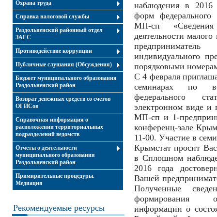
Охрана труда
наблюдения в 2016
форм федерального 
Справка налоговой службы
МП-сп «Сведения
Раздольненский районный отдел
деятельности малого 
ЗАГС
предприниматель
Противодействие коррупции
индивидуального пр
Публичные слушания (Обсуждения)
порядковыми номерами
С 4 февраля приглаш
Бюджет муниципального образования
Раздольненский район
семинарах по во
федерального ста
Возврат денежных средств со счетов
электронном виде и 
ОГИСов
МП-сп и 1-предприн
Справочная информация о
конференц-зале Крымс
расположении территориальных
подразделений ведомств
11-00. Участие в сем
Крымстат просит Вас
Отчеты о деятельности
муниципального образования
в Сплошном наблюде
Раздольненский район
2016 года достовер
Примирительные процедуры.
Вашей предпринимател
Медиация
Полученные сведе
формирования оф
Рекомендуемые ресурсы
информации о состо