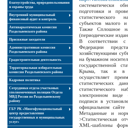
благоустройства, природопользования
систематически об
и охраны труда
подготовки и прове
Внутренний муниципальный
статистического 
финансовый аудит и контроль
субъектов малого и
Антинаркотическая комиссия
Также Сплошное н
Раздольненского района
(периодические издан
Присяжные заседатели
В соответствии с 
Федерации предст
Административная комиссия
Раздольненского района
хозяйствующими субъ
на бумажном носител
Градостроительная деятельность
государственной ст
Территориальная избирательная
Крыма, так и в э
комиссия Раздольненского района
осуществляет преи
Кадровая политика
статистических да
Сотрудники отдела участковых
статистического н
уполномоченных полиции Отдела
электронном виде 
МВД России по Раздольненскому
подписи в установл
району
официальном сайте 
ГБУ РК «Многофункциональный
Метаданные и норм
центр предоставления
государственных и муниципальных
>Статистическая от
услуг»
XML-шаблоны форм 