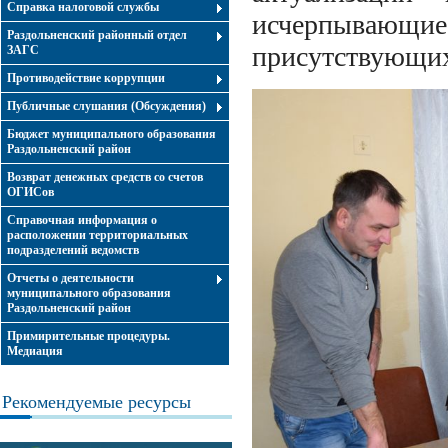
Справка налоговой службы
исчерпывающие
Раздольненский районный отдел
присутствующи
ЗАГС
Противодействие коррупции
Публичные слушания (Обсуждения)
Бюджет муниципального образования
Раздольненский район
Возврат денежных средств со счетов
ОГИСов
Справочная информация о
расположении территориальных
подразделений ведомств
Отчеты о деятельности
муниципального образования
Раздольненский район
Примирительные процедуры.
Медиация
Рекомендуемые ресурсы