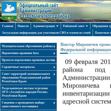
Главная
Новости
Администрация
Районный совет
Обращения г
Актуальная информация для участников СВО и членов их семей
Памятные м
Виктор Мироничев провел
Муниципальные образования района
Федеральной информацио
Нормативно-правовая база
09 февраля 201
Проекты нормативно-правовых актов
Справочные материалы
района под 
Совет территорий муниципального
Администрации 
образования Раздольненский район
Республики Крым
Мироничева 
Раздольненское местное отделение
инвентаризации
ОГО «Ассамблея народов России»
Республики Крым
адресной систе
Cведения о проводимом выборе
единственного поставщика