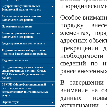
и юридическими
Внутренний муниципальный
финансовый аудит и контроль
Особое внимани
Антинаркотическая комиссия
Раздольненского района
порядку внес
Присяжные заседатели
элементах, пор
Административная комиссия
Раздольненского района
адресных объект
Градостроительная деятельность
прекращении д
Территориальная избирательная
необходимост
комиссия Раздольненского района
Кадровая политика
сведений по и
Сотрудники отдела участковых
ранее внесенны
уполномоченных полиции Отдела
МВД России по Раздольненскому
району
В завершении
ГБУ РК «Многофункциональный
внимание на св
центр предоставления
государственных и муниципальных
услуг»
данных нов
Охрана труда
актуализации