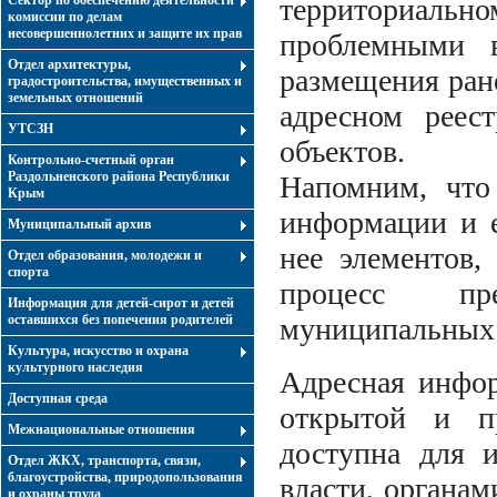
Сектор по обеспечению деятельности
территориал
комиссии по делам
несовершеннолетних и защите их прав
проблемными 
Отдел архитектуры,
размещения ране
градостроительства, имущественных и
земельных отношений
адресном реес
УТСЗН
объектов.
Контрольно-счетный орган
Раздольненского района Республики
Напомним, что
Крым
информации и е
Муниципальный архив
нее элементов,
Отдел образования, молодежи и
спорта
процесс пре
Информация для детей-сирот и детей
оставшихся без попечения родителей
муниципальных 
Культура, искусство и охрана
культурного наследия
Адресная инфор
Доступная среда
открытой и пр
Межнациональные отношения
доступна для и
Отдел ЖКХ, транспорта, связи,
благоустройства, природопользования
власти, органа
и охраны труда