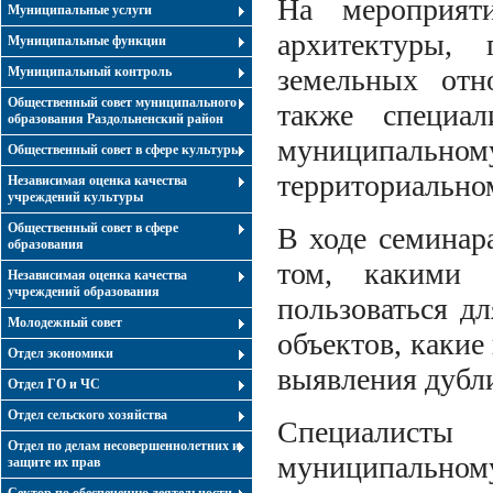
На мероприяти
Муниципальные услуги
архитектуры, 
Муниципальные функции
земельных отно
Муниципальный контроль
Общественный совет муниципального
также специа
образования Раздольненский район
муниципально
Общественный совет в сфере культуры
территориально
Независимая оценка качества
учреждений культуры
Общественный совет в сфере
В ходе семинар
образования
том, какими 
Независимая оценка качества
учреждений образования
пользоваться д
Молодежный совет
объектов, какие
Отдел экономики
выявления дубл
Отдел ГО и ЧС
Отдел сельского хозяйства
Специалисты
Отдел по делам несовершеннолетних и
муниципально
защите их прав