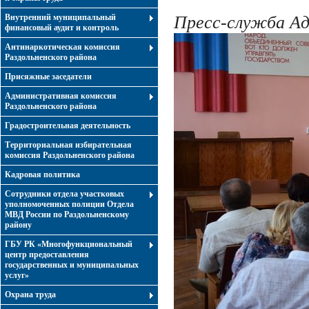
Внутренний муниципальный
Пресс-служба А
финансовый аудит и контроль
Антинаркотическая комиссия
Раздольненского района
Присяжные заседатели
Административная комиссия
Раздольненского района
Градостроительная деятельность
Территориальная избирательная
комиссия Раздольненского района
Кадровая политика
Сотрудники отдела участковых
уполномоченных полиции Отдела
МВД России по Раздольненскому
району
ГБУ РК «Многофункциональный
центр предоставления
государственных и муниципальных
услуг»
Охрана труда