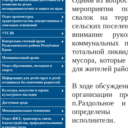
Одним из вопрос
Сектор по обеспечению деятельности
комиссии по делам
мероприятия п
несовершеннолетних и защите их прав
свалок на тер
Отдел архитектуры,
градостроительства, имущественных и
сельских поселе
земельных отношений
внимание руко
УТСЗН
коммунальных п
Контрольно-счетный орган
Раздольненского района Республики
тотальной ликви
Крым
Муниципальный архив
мусора, которые
Отдел образования, молодежи и
для жителей райо
спорта
Информация для детей-сирот и детей
оставшихся без попечения родителей
В ходе обсужден
Культура, искусство и охрана
организации пр
культурного наследия
п.Раздольное 
Доступная среда
определены у
Межнациональные отношения
исполнители.
Отдел ЖКХ, транспорта, связи,
благоустройства, природопользования
и охраны труда