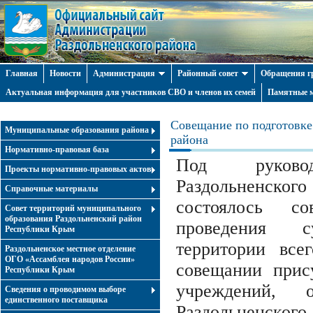
Главная
Новости
Администрация
Районный совет
Обращения г
Актуальная информация для участников СВО и членов их семей
Памятные м
Совещание по подготовке
Муниципальные образования района
района
Нормативно-правовая база
Под руково
Проекты нормативно-правовых актов
Раздольненског
Справочные материалы
состоялось с
Совет территорий муниципального
образования Раздольненский район
проведения с
Республики Крым
территории все
Раздольненское местное отделение
ОГО «Ассамблея народов России»
совещании прису
Республики Крым
учреждений, о
Cведения о проводимом выборе
единственного поставщика
Раздольненского