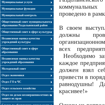
Муниципальные услуги
коммунальных
Муниципальные функции
проведено в рам
Муниципальный контроль
Общественный совет муниципального
образования Раздольненский район
В своем выступ
Общественный совет в сфере культуры
должны про
Независимая оценка качества
организационно
учреждений культуры
всех предпри
Общественный совет в сфере
образования
Необходимо зак
Независимая оценка качества
каждое предприя
учреждений образования
должен взял се
Молодежный совет
Отдел экономики
привести в поря
Отдел ГО и ЧС
равнодушны! Д
Отдел сельского хозяйства
красивее!»
Отдел по делам несовершеннолетних и
защите их прав