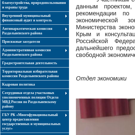
благоустройства, природопользования
данным проектом,
и охраны труда
рекомендации по 
Внутренний муниципальный
экономической 
финансовый аудит и контроль
Министерства эконо
Антинаркотическая комиссия
Крым и консультац
Раздольненского района
Российской Феде
Присяжные заседатели
дальнейшего предос
Административная комиссия
свободной экономиче
Раздольненского района
Градостроительная деятельность
Территориальная избирательная
комиссия Раздольненского района
Отдел экономики
Кадровая политика
Сотрудники отдела участковых
уполномоченных полиции Отдела
МВД России по Раздольненскому
району
ГБУ РК «Многофункциональный
центр предоставления
государственных и муниципальных
услуг»