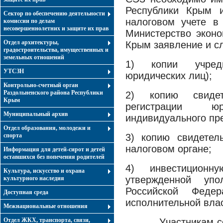
Республики Крым и
Сектор по обеспечению деятельности
налоговом учете в
комиссии по делам
несовершеннолетних и защите их прав
Министерство эконо
Отдел архитектуры,
Крым заявление и с
градостроительства, имущественных и
земельных отношений
1) копии учред
УТСЗН
юридических лиц);
Контрольно-счетный орган
Раздольненского района Республики
2) копию свидет
Крым
регистрации 
Муниципальный архив
индивидуального пр
Отдел образования, молодежи и
спорта
3) копию свидетел
налоговом органе;
Информация для детей-сирот и детей
оставшихся без попечения родителей
4) инвестицион
Культура, искусство и охрана
утвержденной упо
культурного наследия
Российской Феде
Доступная среда
исполнительной вла
Межнациональные отношения
Отдел ЖКХ, транспорта, связи,
Участникам 