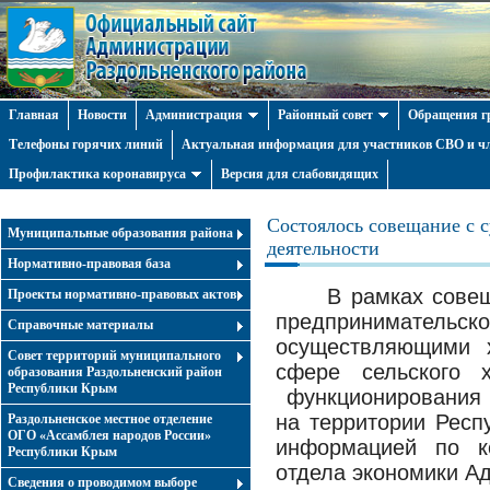
Главная
Новости
Администрация
Районный совет
Обращения г
Телефоны горячих линий
Актуальная информация для участников СВО и чл
Профилактика коронавируса
Версия для слабовидящих
Состоялось совещание с 
Муниципальные образования района
деятельности
Нормативно-правовая база
В рамках совещ
Проекты нормативно-правовых актов
предпринимат
Справочные материалы
осуществляющими х
Совет территорий муниципального
сфере сельского х
образования Раздольненский район
Республики Крым
функционирования 
на территории Респ
Раздольненское местное отделение
ОГО «Ассамблея народов России»
информацией по к
Республики Крым
отдела экономики А
Cведения о проводимом выборе