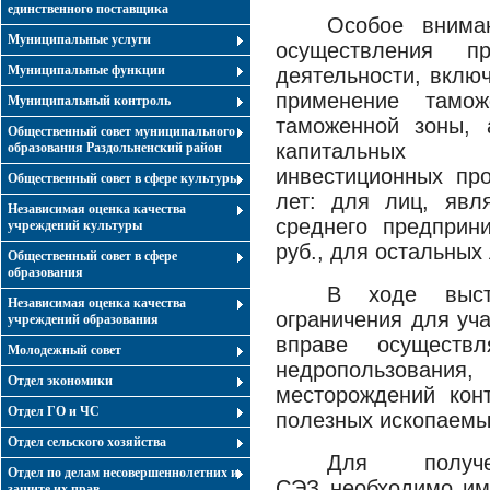
единственного поставщика
Особое внима
Муниципальные услуги
осуществления п
Муниципальные функции
деятельности, вклю
применение тамож
Муниципальный контроль
таможенной зоны, 
Общественный совет муниципального
капитальных 
образования Раздольненский район
инвестиционных про
Общественный совет в сфере культуры
лет:
для лиц, явля
Независимая оценка качества
среднего предприн
учреждений культуры
руб., для остальных
Общественный совет в сфере
образования
В ходе выст
Независимая оценка качества
ограничения для уч
учреждений образования
вправе осуществ
Молодежный совет
недропользован
Отдел экономики
месторождений кон
Отдел ГО и ЧС
полезных ископаемы
Отдел сельского хозяйства
Для получе
Отдел по делам несовершеннолетних и
СЭЗ
необходимо име
защите их прав