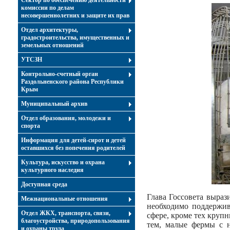
Сектор по обеспечению деятельности
комиссии по делам
несовершеннолетних и защите их прав
Отдел архитектуры,
градостроительства, имущественных и
земельных отношений
УТСЗН
Контрольно-счетный орган
Раздольненского района Республики
Крым
Муниципальный архив
Отдел образования, молодежи и
спорта
Информация для детей-сирот и детей
оставшихся без попечения родителей
Культура, искусство и охрана
культурного наследия
Доступная среда
Глава Госсовета выраз
Межнациональные отношения
необходимо поддержив
Отдел ЖКХ, транспорта, связи,
сфере, кроме тех круп
благоустройства, природопользования
тем, малые фермы с 
и охраны труда