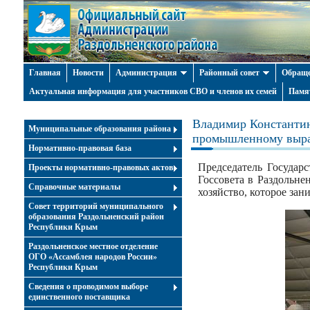
Главная
Новости
Администрация
Районный совет
Обраще
Актуальная информация для участников СВО и членов их семей
Памя
Владимир Константин
Муниципальные образования района
промышленному выр
Нормативно-правовая база
Председатель Государ
Проекты нормативно-правовых актов
Госсовета в Раздольне
Справочные материалы
хозяйство, которое з
Совет территорий муниципального
образования Раздольненский район
Республики Крым
Раздольненское местное отделение
ОГО «Ассамблея народов России»
Республики Крым
Cведения о проводимом выборе
единственного поставщика