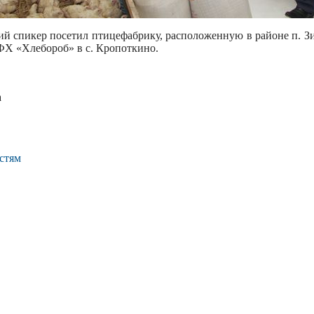
ий спикер посетил птицефабрику, расположенную в районе п. З
ФХ «Хлебороб» в с. Кропоткино.
а
стям