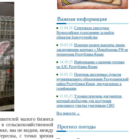
Важная информация
21.04.26
Стартовало ежегодное
Всероссийское голосование за выбор
объектов благоустройства
26.03.26
Изменен размер выплаты лицам,
заключившим контракт с Минобороны РФ на
территории Республики Крым
14.10.25
Информация о наличии топлива
на АЗС Республики Крым
16.05.25
Перечень населенных пунктов
муниципального образования Раздольненский
район Республики Крым, предлагаемых к
газификации
31.05.23
Уточнен перечень документов,
который необходим для получения
земельного участка участникам СВО
Все новости →
тавителей малого бизнеса
в сельскохозяйственной
Прогноз погоды
нке, мы не видим, между
ересны, с точки зрения