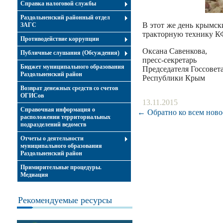
Справка налоговой службы
Раздольненский районный отдел
В этот же день крымск
ЗАГС
тракторную технику К
Противодействие коррупции
Оксана Савенкова,
Публичные слушания (Обсуждения)
пресс-секретарь
Бюджет муниципального образования
Председателя Госсовет
Раздольненский район
Республики Крым
Возврат денежных средств со счетов
ОГИСов
13.11.2015
Справочная информация о
← Обратно ко всем ново
расположении территориальных
подразделений ведомств
Отчеты о деятельности
муниципального образования
Раздольненский район
Примирительные процедуры.
Медиация
Рекомендуемые ресурсы