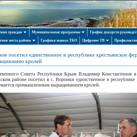
ния граждан
Муниципальные программы
График дежурств руководст
тные места района
Графики вывоза ТКО
Цифровое ТВ
Профилактик
ов посетил единственное в республике крестьянское фер
ащиванию кролей
ственного Совета Республики Крым Владимир Константинов в
нском районе посетил в с. Воронки единственное в республике 
анимается промышленным выращиванием кролей.