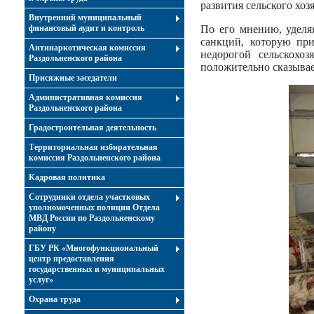
развития сельского хоз
Внутренний муниципальный
финансовый аудит и контроль
По его мнению, уделя
санкций, которую пр
Антинаркотическая комиссия
недорогой сельскохо
Раздольненского района
положительно сказывае
Присяжные заседатели
Административная комиссия
Раздольненского района
Градостроительная деятельность
Территориальная избирательная
комиссия Раздольненского района
Кадровая политика
Сотрудники отдела участковых
уполномоченных полиции Отдела
МВД России по Раздольненскому
району
ГБУ РК «Многофункциональный
центр предоставления
государственных и муниципальных
услуг»
Охрана труда