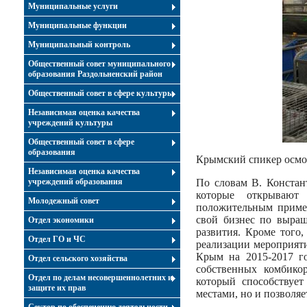
Муниципальные услуги
Муниципальные функции
Муниципальный контроль
Общественный совет муниципального
образования Раздольненский район
Общественный совет в сфере культуры
Независимая оценка качества
учреждений культуры
Общественный совет в сфере
образования
Крымский спикер осмо
Независимая оценка качества
учреждений образования
По словам В. Констан
которые открывают
Молодежный совет
положительным пример
свой бизнес по выращ
Отдел экономики
развития. Кроме того
Отдел ГО и ЧС
реализации мероприят
Крым на 2015-2017 го
Отдел сельского хозяйства
собственных комбико
Отдел по делам несовершеннолетних и
который способствуе
защите их прав
местами, но и позволя