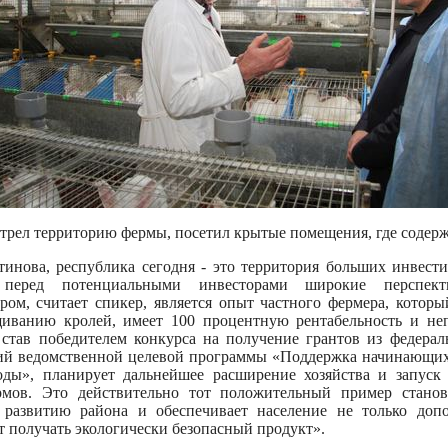
трел территорию фермы, посетил крытые помещения, где содерж
тинова, республика сегодня - это территория больших инвест
 перед потенциальными инвесторами широкие перспект
ом, считает спикер, является опыт частного фермера, которы
иванию кролей, имеет 100 процентную рентабельность и не
, став победителем конкурса на получение грантов из федера
ий ведомственной целевой программы «Поддержка начинающих
ды», планирует дальнейшее расширение хозяйства и запуск
рмов. Это действительно тот положительный пример станов
т развитию района и обеспечивает население не только до
ет получать экологически безопасный продукт».