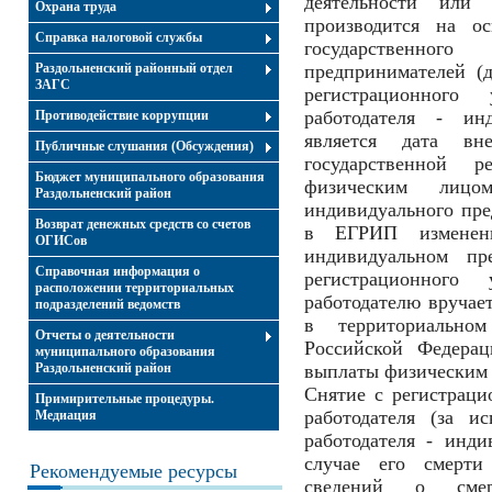
деятельности или 
Охрана труда
производится на о
Справка налоговой службы
государственног
Раздольненский районный отдел
предпринимателей (
ЗАГС
регистрационного
работодателя - инд
Противодействие коррупции
является дата в
Публичные слушания (Обсуждения)
государственной 
Бюджет муниципального образования
физическим лицо
Раздольненский район
индивидуального пре
Возврат денежных средств со счетов
в ЕГРИП изменени
ОГИСов
индивидуальном пр
Справочная информация о
регистрационного
расположении территориальных
работодателю вручает
подразделений ведомств
в территориально
Отчеты о деятельности
Российской Федерац
муниципального образования
Раздольненский район
выплаты физическим 
Снятие с регистраци
Примирительные процедуры.
работодателя (за и
Медиация
работодателя - инди
случае его смерти
Рекомендуемые ресурсы
сведений о сме