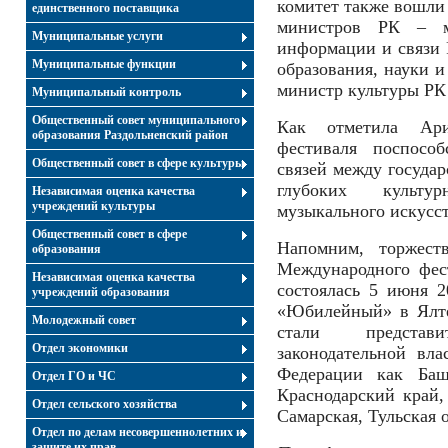
комитет также вошли 
единственного поставщика
министров РК – м
Муниципальные услуги
информации и связи
Муниципальные функции
образования, науки и
министр культуры РК
Муниципальный контроль
Общественный совет муниципального
Как отметила Ари
образования Раздольненский район
фестиваля поспособ
Общественный совет в сфере культуры
связей между госуда
глубоких культу
Независимая оценка качества
учреждений культуры
музыкального искусст
Общественный совет в сфере
Напомним, торжест
образования
Международного фес
Независимая оценка качества
состоялась 5 июня 2
учреждений образования
«Юбилейный» в Ялте
Молодежный совет
стали представ
Отдел экономики
законодательной вла
Федерации как Башк
Отдел ГО и ЧС
Краснодарский край, 
Отдел сельского хозяйства
Самарская, Тульская о
Отдел по делам несовершеннолетних и
защите их прав