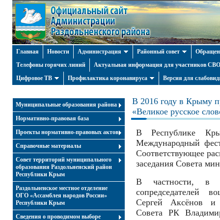
Главная
Новости
Администрация
Районный совет
Обращен
Телефоны горячих линий
Актуальная информация для участников СВО 
Цифровое ТВ
Профилактика коронавируса
Версия для слабови
В 2016 году в Крыму 
Муниципальные образования района
«Великое русское слов
Нормативно-правовая база
В Республике Кр
Проекты нормативно-правовых актов
Международный фест
Справочные материалы
Соответствующее расп
Совет территорий муниципального
заседания Совета ми
образования Раздольненский район
Республики Крым
В частности, в с
Раздольненское местное отделение
сопредседателей 
ОГО «Ассамблея народов России»
Сергей Аксёнов и П
Республики Крым
Совета РК Владимир
Cведения о проводимом выборе