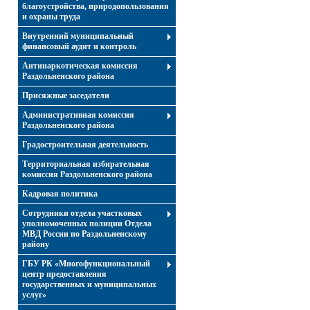
благоустройства, природопользования
и охраны труда
Внутренний муниципальный
финансовый аудит и контроль
Антинаркотическая комиссия
Раздольненского района
Присяжные заседатели
Административная комиссия
Раздольненского района
Градостроительная деятельность
Территориальная избирательная
комиссия Раздольненского района
Кадровая политика
Сотрудники отдела участковых
уполномоченных полиции Отдела
МВД России по Раздольненскому
району
ГБУ РК «Многофункциональный
центр предоставления
государственных и муниципальных
услуг»