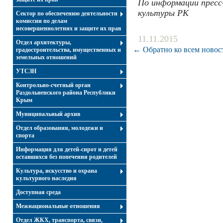
По информации прес
культуры РК
Сектор по обеспечению деятельности
комиссии по делам
несовершеннолетних и защите их прав
11.11.2015
Отдел архитектуры,
← Обратно ко всем новос
градостроительства, имущественных и
земельных отношений
УТСЗН
Контрольно-счетный орган
Раздольненского района Республики
Крым
Муниципальный архив
Отдел образования, молодежи и
спорта
Информация для детей-сирот и детей
оставшихся без попечения родителей
Культура, искусство и охрана
культурного наследия
Доступная среда
Межнациональные отношения
Отдел ЖКХ, транспорта, связи,