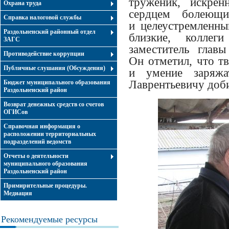
труженик, искрен
Охрана труда
сердцем болеющи
Справка налоговой службы
и целеустремленны
Раздольненский районный отдел
близкие, коллег
ЗАГС
заместитель глав
Противодействие коррупции
Он отметил, что т
Публичные слушания (Обсуждения)
и умение заряжа
Лаврентьевичу доби
Бюджет муниципального образования
Раздольненский район
Возврат денежных средств со счетов
ОГИСов
Справочная информация о
расположении территориальных
подразделений ведомств
Отчеты о деятельности
муниципального образования
Раздольненский район
Примирительные процедуры.
Медиация
Рекомендуемые ресурсы