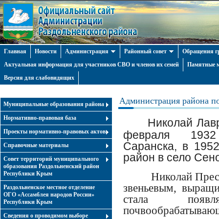
Главная
Новости
Администрация
Районный совет
Обращения г
Актуальная информация для участников СВО и членов их семей
Памятные м
Версия для слабовидящих
Администрация района по
Муниципальные образования района
Нормативно-правовая база
Николай Лав
Проекты нормативно-правовых актов
февраля 1932 
Саранска, в 195
Справочные материалы
район в село Сен
Совет территорий муниципального
образования Раздольненский район
Республики Крым
Николай Прес
звеньевым, выращи
Раздольненское местное отделение
ОГО «Ассамблея народов России»
стала появл
Республики Крым
почвообрабатывающ
Cведения о проводимом выборе