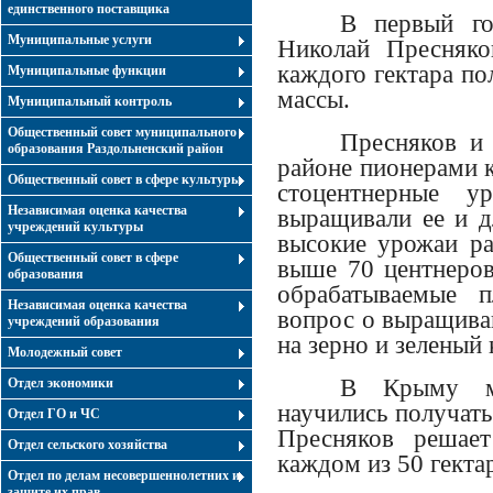
единственного поставщика
В первый го
Муниципальные услуги
Николай Пресняко
каждого гектара по
Муниципальные функции
массы.
Муниципальный контроль
Общественный совет муниципального
Пресняков и 
образования Раздольненский район
районе пионерами 
Общественный совет в сфере культуры
стоцентнерные у
Независимая оценка качества
выращивали ее и д
учреждений культуры
высокие урожаи ра
Общественный совет в сфере
выше 70 центнеров
образования
обрабатываемые п
Независимая оценка качества
вопрос о выращива
учреждений образования
на зерно и зеленый 
Молодежный совет
В Крыму мн
Отдел экономики
научились получать
Отдел ГО и ЧС
Пресняков решае
Отдел сельского хозяйства
каждом из 50 гекта
Отдел по делам несовершеннолетних и
защите их прав