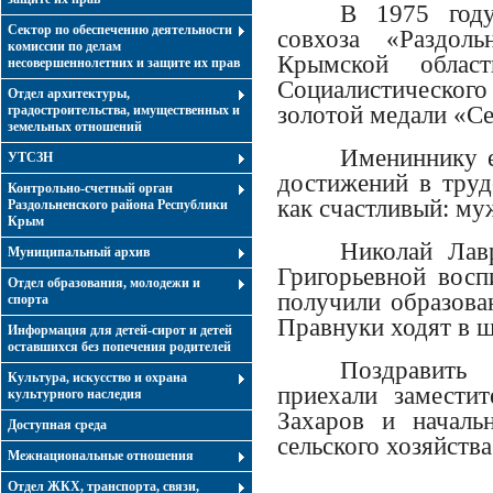
В 1975 году
Сектор по обеспечению деятельности
совхоза «Раздоль
комиссии по делам
Крымской облас
несовершеннолетних и защите их прав
Социалистического
Отдел архитектуры,
золотой медали «С
градостроительства, имущественных и
земельных отношений
Имениннику е
УТСЗН
достижений в труд
Контрольно-счетный орган
как счастливый: му
Раздольненского района Республики
Крым
Николай Лав
Муниципальный архив
Григорьевной восп
Отдел образования, молодежи и
получили образова
спорта
Правнуки ходят в ш
Информация для детей-сирот и детей
оставшихся без попечения родителей
Поздравить 
Культура, искусство и охрана
приехали замести
культурного наследия
Захаров и началь
Доступная среда
сельского хозяйств
Межнациональные отношения
Отдел ЖКХ, транспорта, связи,