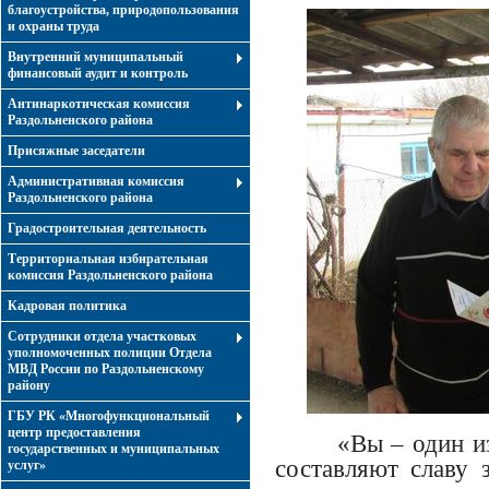
благоустройства, природопользования
и охраны труда
Внутренний муниципальный
финансовый аудит и контроль
Антинаркотическая комиссия
Раздольненского района
Присяжные заседатели
Административная комиссия
Раздольненского района
Градостроительная деятельность
Территориальная избирательная
комиссия Раздольненского района
Кадровая политика
Сотрудники отдела участковых
уполномоченных полиции Отдела
МВД России по Раздольненскому
району
ГБУ РК «Многофункциональный
центр предоставления
«Вы – один и
государственных и муниципальных
составляют славу 
услуг»