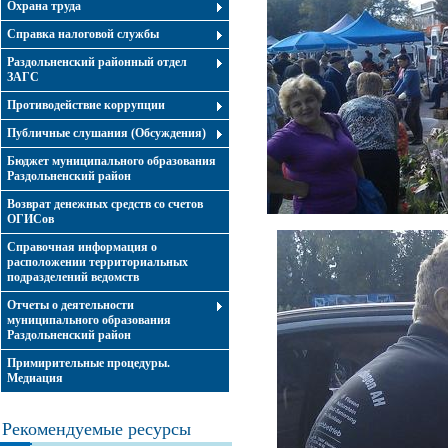
Охрана труда
Справка налоговой службы
Раздольненский районный отдел
ЗАГС
Противодействие коррупции
Публичные слушания (Обсуждения)
Бюджет муниципального образования
Раздольненский район
Возврат денежных средств со счетов
ОГИСов
Справочная информация о
расположении территориальных
подразделений ведомств
Отчеты о деятельности
муниципального образования
Раздольненский район
Примирительные процедуры.
Медиация
Рекомендуемые ресурсы