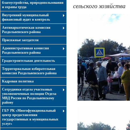
благоустройства, природопользования
сельского хозяйства
и охраны труда
Внутренний муниципальный
финансовый аудит и контроль
Антинаркотическая комиссия
Раздольненского района
Присяжные заседатели
Административная комиссия
Раздольненского района
Градостроительная деятельность
Территориальная избирательная
комиссия Раздольненского района
Кадровая политика
Сотрудники отдела участковых
уполномоченных полиции Отдела
МВД России по Раздольненскому
району
ГБУ РК «Многофункциональный
центр предоставления
государственных и муниципальных
услуг»