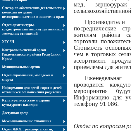
мед, зернофура
Сектор по обеспечению деятельности
сельскохозяйственно
комиссии по делам
несовершеннолетних и защите их прав
Производител
Отдел архитектуры,
посреднические ст
градостроительства, имущественных и
жителям района са
земельных отношений
торговли положитель
УТСЗН
Стоимость основных
Контрольно-счетный орган
чем в торговых сетя
Раздольненского района Республики
Крым
ассортимент проду
приемлемы для жител
Муниципальный архив
Отдел образования, молодежи и
Еженедельная 
спорта
проводится каждую
Информация для детей-сирот и детей
мероприятия буд
оставшихся без попечения родителей
Информацию для уч
Культура, искусство и охрана
телефону 91 086.
культурного наследия
Доступная среда
Межнациональные отношения
Отдел по вопросам р
Отдел ЖКХ, транспорта, связи,