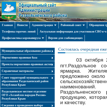
Главная
Новости
Администрация
Районный совет
Обращения г
Телефоны горячих линий
Актуальная информация для участников СВО и чл
Профилактика коронавируса
Версия для слабовидящих
Состоялась очередная еже
Муниципальные образования района
Нормативно-правовая база
03 октября 
Проекты нормативно-правовых актов
пгт.Раздольное со
ярмарка. Жител
Справочные материалы
предложено около 
Совет территорий муниципального
сельскохозяйствен
образования Раздольненский район
Республики Крым
наименований. 
Раздольненского
Раздольненское местное отделение
ОГО «Ассамблея народов России»
продукцию, котора
Республики Крым
и качеству.
Cведения о проводимом выборе