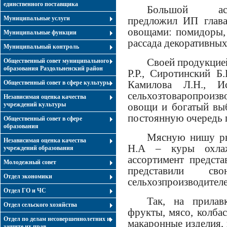
единственного поставщика
Большой ассо
Муниципальные услуги
предложил ИП глав
овощами: помидоры, 
Муниципальные функции
рассада декоративных
Муниципальный контроль
Своей продукцие
Общественный совет муниципального
образования Раздольненский район
Р.Р., Сиротинский Б
Камилова Л.Н., И
Общественный совет в сфере культуры
сельхозтоваропроизв
Независимая оценка качества
учреждений культуры
овощи и богатый выб
постоянную очередь 
Общественный совет в сфере
образования
Мясную нишу ры
Независимая оценка качества
Н.А – куры охлаж
учреждений образования
ассортимент предст
Молодежный совет
представили 
Отдел экономики
сельхозпроизводителе
Отдел ГО и ЧС
Так, на прилав
Отдел сельского хозяйства
фрукты, мясо, колбас
Отдел по делам несовершеннолетних и
макаронные изделия, 
защите их прав