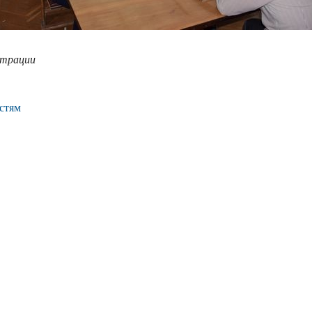
страции
стям