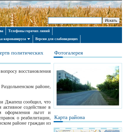
ва
Телефоны горячих линий
а коронавируса
Версия для слабовидящих
ертв политических
Фотогалерея
 вопросу восстановления
Раздольненском районе,
ли Джапеш сообщил, что
 активное содействие в
ам оформления льгот и
Карта района
правок о реабилитации,
ском районе граждан из