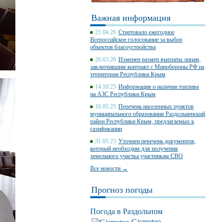
Важная информация
21.04.26
Стартовало ежегодное
Всероссийское голосование за выбор
объектов благоустройства
26.03.26
Изменен размер выплаты лицам,
заключившим контракт с Минобороны РФ на
территории Республики Крым
14.10.25
Информация о наличии топлива
на АЗС Республики Крым
16.05.25
Перечень населенных пунктов
муниципального образования Раздольненский
район Республики Крым, предлагаемых к
газификации
31.05.23
Уточнен перечень документов,
который необходим для получения
земельного участка участникам СВО
Все новости →
Прогноз погоды
Погода в Раздольном
Gismeteo