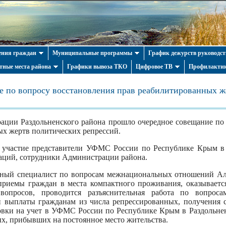
ния граждан
Муниципальные программы
График дежурств руководст
тные места района
Графики вывоза ТКО
Цифровое ТВ
Профилактик
е по вопросу восстановления прав реабилитированных ж
рации Раздольненского района прошло очередное совещание по
х жертв политических репрессий.
участие представители УФМС России по Республике Крым в 
аций, сотрудники Администрации района.
вный специалист по вопросам межнациональных отношений А
приемы граждан в места компактного проживания, оказывается
опросов, проводится разъяснительная работа по вопрос
 выплаты гражданам из числа репрессированных, получения с
овки на учет в УФМС России по Республике Крым в Раздольнен
х, прибывших на постоянное место жительства.