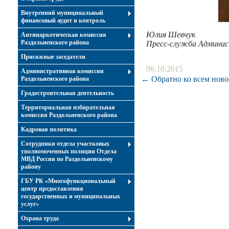
Внутренний муниципальный
финансовый аудит и контроль
Юлия Шевчук
Антинаркотическая комиссия
Раздольненского района
Пресс-служба Админи
Присяжные заседатели
06.10.2015
Административная комиссия
← Обратно ко всем ново
Раздольненского района
Градостроительная деятельность
Территориальная избирательная
комиссия Раздольненского района
Кадровая политика
Сотрудники отдела участковых
уполномоченных полиции Отдела
МВД России по Раздольненскому
району
ГБУ РК «Многофункциональный
центр предоставления
государственных и муниципальных
услуг»
Охрана труда