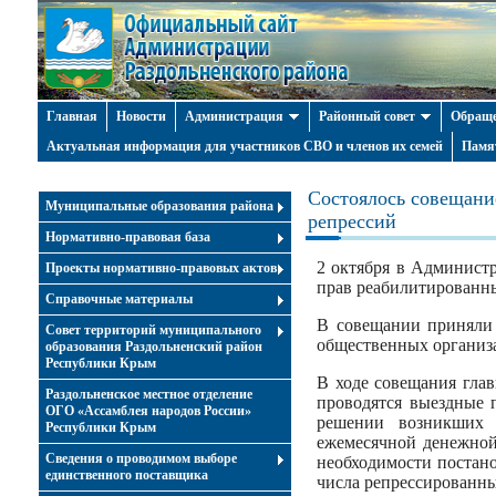
Главная
Новости
Администрация
Районный совет
Обраще
Актуальная информация для участников СВО и членов их семей
Памя
Состоялось совещани
Муниципальные образования района
репрессий
Нормативно-правовая база
2 октября в Админист
Проекты нормативно-правовых актов
прав реабилитированны
Справочные материалы
В совещании приняли 
Совет территорий муниципального
общественных организ
образования Раздольненский район
Республики Крым
В ходе совещания гла
Раздольненское местное отделение
проводятся выездные 
ОГО «Ассамблея народов России»
решении возникших в
Республики Крым
ежемесячной денежной
Cведения о проводимом выборе
необходимости постан
единственного поставщика
числа репрессированны