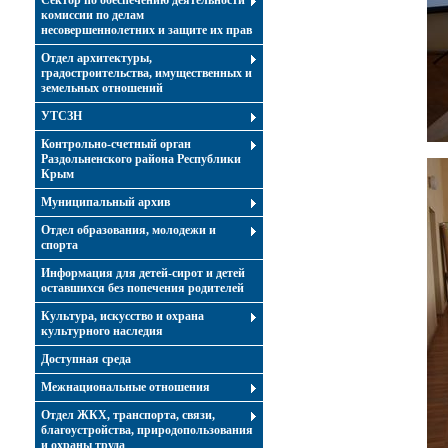
Сектор по обеспечению деятельности
комиссии по делам
несовершеннолетних и защите их прав
Отдел архитектуры,
градостроительства, имущественных и
земельных отношений
УТСЗН
Контрольно-счетный орган
Раздольненского района Республики
Крым
Муниципальный архив
Отдел образования, молодежи и
спорта
Информация для детей-сирот и детей
оставшихся без попечения родителей
Культура, искусство и охрана
культурного наследия
Доступная среда
Межнациональные отношения
Отдел ЖКХ, транспорта, связи,
благоустройства, природопользования
и охраны труда