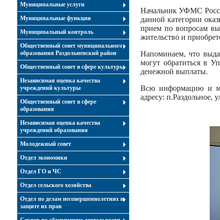
Муниципальные услуги
Начальник УФМС Росси
Муниципальные функции
данной категории оказ
прием по вопросам вы
Муниципальный контроль
жительство и приобрет
Общественный совет муниципального
образования Раздольненский район
Напоминаем, что выда
могут обратиться в У
Общественный совет в сфере культуры
денежной выплаты.
Независимая оценка качества
Всю информацию и ме
учреждений культуры
адресу: п.Раздольное, у
Общественный совет в сфере
образования
Независимая оценка качества
учреждений образования
Молодежный совет
Отдел экономики
Отдел ГО и ЧС
Отдел сельского хозяйства
Отдел по делам несовершеннолетних и
защите их прав