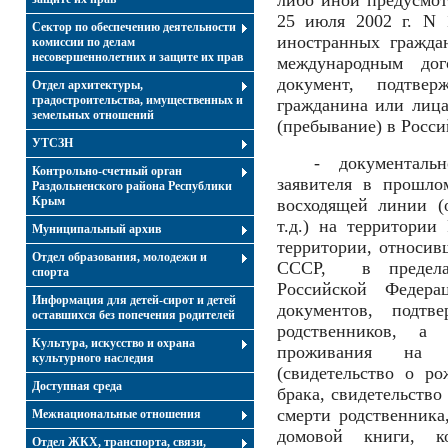
либо иной предусмо
25 июля
2002 г
. N 
Сектор по обеспечению деятельности
иностранных гражда
комиссии по делам
несовершеннолетних и защите их прав
международным дог
документ, подтве
Отдел архитектуры,
градостроительства, имущественных и
гражданина или лица
земельных отношений
(пребывание) в Росси
УТСЗН
- документаль
Контрольно-счетный орган
заявителя в прошло
Раздольненского района Республики
Крым
восходящей линии (
т.д.) на территории
Муниципальный архив
территории, относив
Отдел образования, молодежи и
СССР, в предела
спорта
Российской Федер
Информация для детей-сирот и детей
документов, подтв
оставшихся без попечения родителей
родственников, а
Культура, искусство и охрана
проживания на с
культурного наследия
(свидетельство о р
Доступная среда
брака, свидетельство
смерти родственника
Межнациональные отношения
домовой книги, к
Отдел ЖКХ, транспорта, связи,