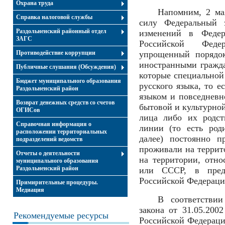
Охрана труда
Напомним, 2 ма
Справка налоговой службы
силу Федеральный
Раздольненский районный отдел
изменений в Федер
ЗАГС
Российской Феде
Противодействие коррупции
упрощенный порядок
иностранными гражда
Публичные слушания (Обсуждения)
которые специальной
Бюджет муниципального образования
русского языка, то 
Раздольненский район
языком и повседневн
Возврат денежных средств со счетов
бытовой и культурной
ОГИСов
лица либо их родст
Справочная информация о
линии (то есть род
расположении территориальных
далее) постоянно п
подразделений ведомств
проживали на террит
Отчеты о деятельности
на территории, отн
муниципального образования
Раздольненский район
или СССР, в преде
Российской Федераци
Примирительные процедуры.
Медиация
В соответствии
закона от 31.05.20
Рекомендуемые ресурсы
Российской Федераци