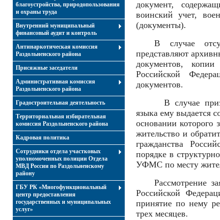
документ, содержа
благоустройства, природопользования
и охраны труда
воинский учет, вое
(документы).
Внутренний муниципальный
финансовый аудит и контроль
В случае отсу
Антинаркотическая комиссия
представляют архивн
Раздольненского района
документов, копии
Присяжные заседатели
Российской Федер
Административная комиссия
документов.
Раздольненского района
В случае призн
Градостроительная деятельность
языка ему выдается с
Территориальная избирательная
основании которого з
комиссия Раздольненского района
жительство и обратит
Кадровая политика
гражданства Росси
Сотрудники отдела участковых
порядке в структурно
уполномоченных полиции Отдела
УФМС по месту жител
МВД России по Раздольненскому
району
Рассмотрение за
ГБУ РК «Многофункциональный
Российской Федерац
центр предоставления
государственных и муниципальных
принятие по нему ре
услуг»
трех месяцев.