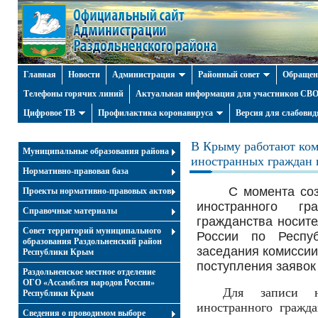
Главная
Новости
Администрация
Районный совет
Обращен
Телефоны горячих линий
Актуальная информация для участников СВО 
Цифровое ТВ
Профилактика коронавируса
Версия для слабови
В Крыму работают ко
Муниципальные образования района
иностранных граждан н
Нормативно-правовая база
С момента со
Проекты нормативно-правовых актов
иностранного г
Справочные материалы
гражданства носит
Совет территорий муниципального
России по Респу
образования Раздольненский район
заседания комиссии
Республики Крым
поступления заявок
Раздольненское местное отделение
ОГО «Ассамблея народов России»
Для записи 
Республики Крым
иностранного гражд
Cведения о проводимом выборе