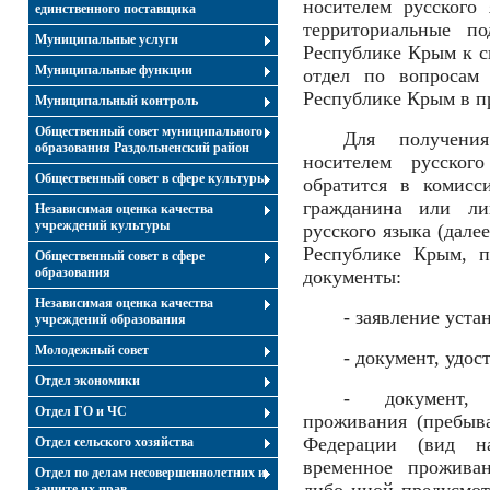
носителем русского
единственного поставщика
территориальные п
Муниципальные услуги
Республике Крым к с
Муниципальные функции
отдел по вопросам
Республике Крым в п
Муниципальный контроль
Общественный совет муниципального
Для получения
образования Раздольненский район
носителем русског
Общественный совет в сфере культуры
обратится в комисс
гражданина или ли
Независимая оценка качества
учреждений культуры
русского языка (дал
Республике Крым, п
Общественный совет в сфере
образования
документы:
Независимая оценка качества
- заявление уста
учреждений образования
Молодежный совет
- документ, удо
Отдел экономики
- документ, 
Отдел ГО и ЧС
проживания (пребыв
Федерации (вид н
Отдел сельского хозяйства
временное проживан
Отдел по делам несовершеннолетних и
защите их прав