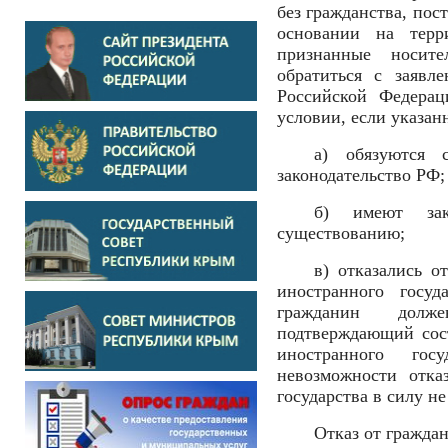
без гражданства, по
основании на терр
признанные носите
обратиться с заявл
Российской Федера
условии, если указан
а) обязуются 
законодательство РФ;
б) имеют зак
существованию;
в) отказались о
иностранного госуд
гражданин долже
подтверждающий сос
иностранного гос
невозможности отка
государства в силу н
Отказ от граждан