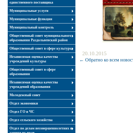
единственного поставщика
Муниципальные услуги
Муниципальные функции
Муниципальный контроль
Общественный совет муниципального
образования Раздольненский район
Общественный совет в сфере культуры
20.10.2015
Независимая оценка качества
← Обратно ко всем новос
учреждений культуры
Общественный совет в сфере
образования
Независимая оценка качества
учреждений образования
Молодежный совет
Отдел экономики
Отдел ГО и ЧС
Отдел сельского хозяйства
Отдел по делам несовершеннолетних и
защите их прав