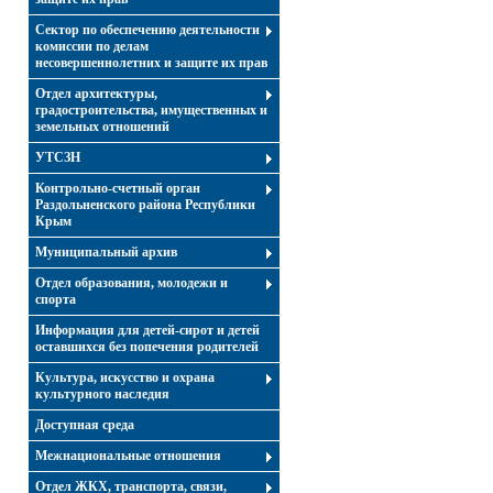
Сектор по обеспечению деятельности
комиссии по делам
несовершеннолетних и защите их прав
Отдел архитектуры,
градостроительства, имущественных и
земельных отношений
УТСЗН
Контрольно-счетный орган
Раздольненского района Республики
Крым
Муниципальный архив
Отдел образования, молодежи и
спорта
Информация для детей-сирот и детей
оставшихся без попечения родителей
Культура, искусство и охрана
культурного наследия
Доступная среда
Межнациональные отношения
Отдел ЖКХ, транспорта, связи,