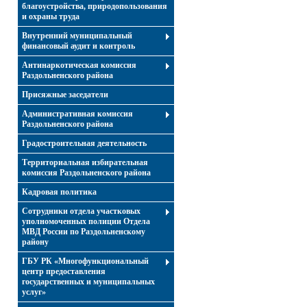
благоустройства, природопользования
и охраны труда
Внутренний муниципальный
финансовый аудит и контроль
Антинаркотическая комиссия
Раздольненского района
Присяжные заседатели
Административная комиссия
Раздольненского района
Градостроительная деятельность
Территориальная избирательная
комиссия Раздольненского района
Кадровая политика
Сотрудники отдела участковых
уполномоченных полиции Отдела
МВД России по Раздольненскому
району
ГБУ РК «Многофункциональный
центр предоставления
государственных и муниципальных
услуг»