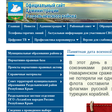
Главная
Новости
Администрация
Районный совет
Обращен
Телефоны горячих линий
Актуальная информация для участников СВО 
Цифровое ТВ
Профилактика коронавируса
Версия для слабови
Памятная дата военно
Муниципальные образования района
Нормативно-правовая база
В этот день в 
союзниками раз
Проекты нормативно-правовых актов
Наваринском сражен
Справочные материалы
не потеряли ни одн
Совет территорий муниципального
флота составили
образования Раздольненский район
флагман русской 
Республики Крым
турецких кораблей.
Раздольненское местное отделение
ОГО «Ассамблея народов России»
Республики Крым
Cведения о проводимом выборе