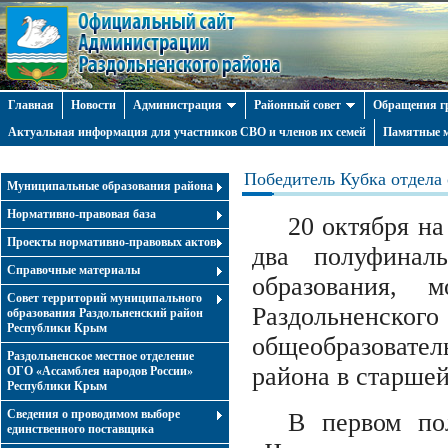
Главная
Новости
Администрация
Районный совет
Обращения г
Актуальная информация для участников СВО и членов их семей
Памятные м
Победитель Кубка отдела 
Муниципальные образования района
Нормативно-правовая база
20 октября н
Проекты нормативно-правовых актов
два полуфинал
Справочные материалы
образования, 
Совет территорий муниципального
Раздольненс
образования Раздольненский район
Республики Крым
общеобразоват
Раздольненское местное отделение
района в старшей
ОГО «Ассамблея народов России»
Республики Крым
Cведения о проводимом выборе
В первом по
единственного поставщика