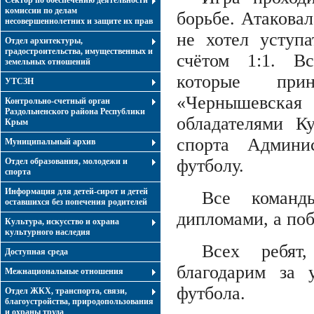
Сектор по обеспечению деятельности
комиссии по делам
борьбе. Атаковал
несовершеннолетних и защите их прав
не хотел уступа
Отдел архитектуры,
градостроительства, имущественных и
счётом 1:1. В
земельных отношений
которые пр
УТСЗН
«Чернышевска
Контрольно-счетный орган
Раздольненского района Республики
обладателями К
Крым
спорта Админи
Муниципальный архив
футболу.
Отдел образования, молодежи и
спорта
Информация для детей-сирот и детей
Все команд
оставшихся без попечения родителей
дипломами, а по
Культура, искусство и охрана
культурного наследия
Всех ребят
Доступная среда
благодарим за 
Межнациональные отношения
футбола.
Отдел ЖКХ, транспорта, связи,
благоустройства, природопользования
и охраны труда