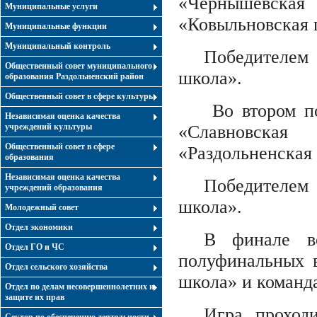
«Чернышевс
Муниципальные услуги
«Ковыльновская 
Муниципальные функции
Муниципальный контроль
Победителем
Общественный совет муниципального
школа».
образования Раздольненский район
Общественный совет в сфере культуры
Во втором п
Независимая оценка качества
учреждений культуры
«Славновск
Общественный совет в сфере
«Раздольненская
образования
Независимая оценка качества
Победителем
учреждений образования
школа».
Молодежный совет
Отдел экономики
В финале вс
Отдел ГО и ЧС
полуфинальных 
Отдел сельского хозяйства
школа» и команд
Отдел по делам несовершеннолетних и
защите их прав
Игра проход