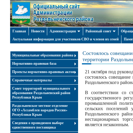
Главная
Новости
Администрация
Районный совет
Обраще
Актуальная информация для участников СВО и членов их семей
Памя
Cостоялось совещани
Муниципальные образования района
территории Раздольн
Нормативно-правовая база
21 октября под руков
Проекты нормативно-правовых актов
состоялось совещание
Справочные материалы
Раздольненского район
Совет территорий муниципального
В соответствии со с
образования Раздольненский район
Республики Крым
государственного рег
промышленной полити
Раздольненское местное отделение
сельских поселений 
ОГО «Ассамблея народов России»
Раздольненского райо
Республики Крым
нестационарных торг
Cведения о проводимом выборе
является незаконным.
единственного поставщика