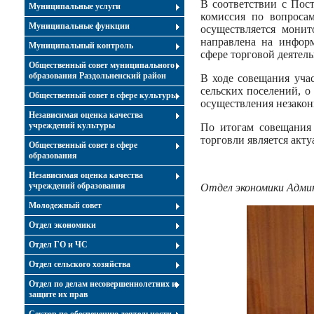
В соответствии с Пос
Муниципальные услуги
комиссия по вопросам
Муниципальные функции
осуществляется монит
направлена на информ
Муниципальный контроль
сфере торговой деятел
Общественный совет муниципального
образования Раздольненский район
В ходе совещания уча
сельских поселений, 
Общественный совет в сфере культуры
осуществления незакон
Независимая оценка качества
учреждений культуры
По итогам совещания
торговли является акт
Общественный совет в сфере
образования
Независимая оценка качества
учреждений образования
Отдел экономики Адми
Молодежный совет
Отдел экономики
Отдел ГО и ЧС
Отдел сельского хозяйства
Отдел по делам несовершеннолетних и
защите их прав