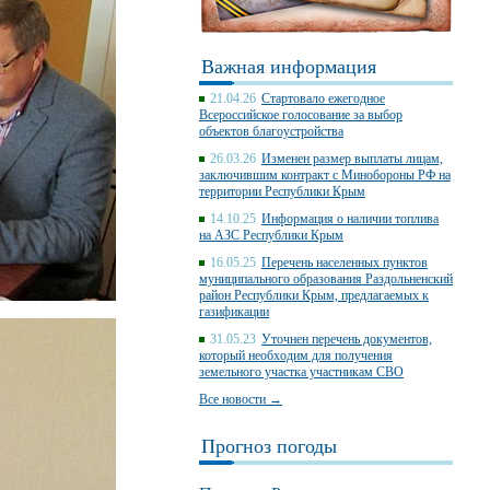
Важная информация
21.04.26
Стартовало ежегодное
Всероссийское голосование за выбор
объектов благоустройства
26.03.26
Изменен размер выплаты лицам,
заключившим контракт с Минобороны РФ на
территории Республики Крым
14.10.25
Информация о наличии топлива
на АЗС Республики Крым
16.05.25
Перечень населенных пунктов
муниципального образования Раздольненский
район Республики Крым, предлагаемых к
газификации
31.05.23
Уточнен перечень документов,
который необходим для получения
земельного участка участникам СВО
Все новости →
Прогноз погоды