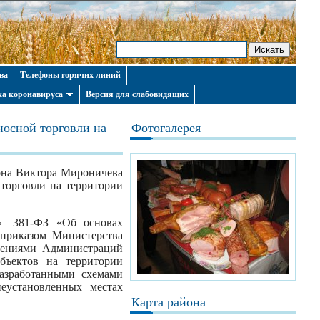
ва
Телефоны горячих линий
а коронавируса
Версия для слабовидящих
носной торговли на
Фотогалерея
йона Виктора Мироничева
торговли на территории
 № 381-ФЗ «Об основах
 приказом Министерства
лениями Администраций
бъектов на территории
разработанными схемами
еустановленных местах
Карта района