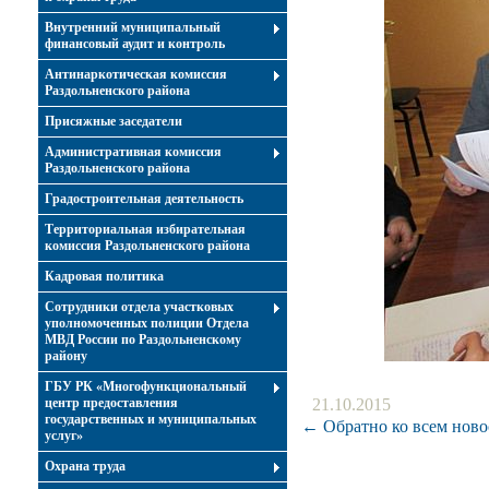
Внутренний муниципальный
финансовый аудит и контроль
Антинаркотическая комиссия
Раздольненского района
Присяжные заседатели
Административная комиссия
Раздольненского района
Градостроительная деятельность
Территориальная избирательная
комиссия Раздольненского района
Кадровая политика
Сотрудники отдела участковых
уполномоченных полиции Отдела
МВД России по Раздольненскому
району
ГБУ РК «Многофункциональный
центр предоставления
21.10.2015
государственных и муниципальных
← Обратно ко всем ново
услуг»
Охрана труда