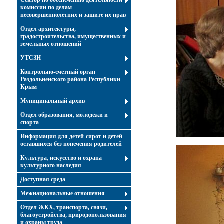
Сектор по обеспечению деятельности
комиссии по делам
несовершеннолетних и защите их прав
Отдел архитектуры,
градостроительства, имущественных и
земельных отношений
УТСЗН
Контрольно-счетный орган
Раздольненского района Республики
Крым
Муниципальный архив
Отдел образования, молодежи и
спорта
Информация для детей-сирот и детей
оставшихся без попечения родителей
Культура, искусство и охрана
культурного наследия
Доступная среда
Межнациональные отношения
Отдел ЖКХ, транспорта, связи,
благоустройства, природопользования
и охраны труда