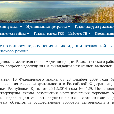
ния граждан
Муниципальные программы
График дежурств руководст
тные места района
Графики вывоза ТКО
Цифровое ТВ
Профилактик
е по вопросу недопущения и ликвидации незаконной вы
енского района
одством заместителя главы Администрации Раздольненского ра
 по вопросу недопущения и ликвидации незаконной выносной 
а.
татьей 10 Федерального закона от 28 декабря 2009 года
улирования торговой деятельности в Российской Федерации»,
ки Республики Крым от 26.12.2014 года № 129, Постанов
утверждены схемы размещения нестационарных торговых о
на, торговая деятельность осуществляется в соответствии с 
овых объектов и осуществление торговой деятельности в н