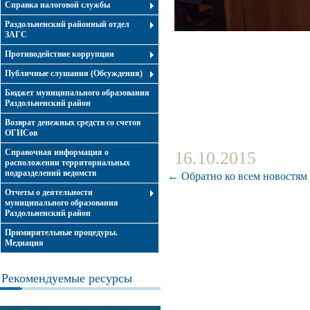
Справка налоговой службы
Раздольненский районный отдел
ЗАГС
Противодействие коррупции
Публичные слушания (Обсуждения)
Бюджет муниципального образования
Раздольненский район
Возврат денежных средств со счетов
ОГИСов
Справочная информация о
16.10.2015
расположении территориальных
подразделений ведомств
← Обратно ко всем новостям
Отчеты о деятельности
муниципального образования
Раздольненский район
Примирительные процедуры.
Медиация
Рекомендуемые ресурсы