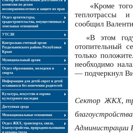
Сектор по обеспечению деятельности
«Кроме того,
комиссии по делам
несовершеннолетних и защите их прав
теплотрассы и
Отдел архитектуры,
градостроительства, имущественных и
сообщил Валенти
земельных отношений
УТСЗН
«В этом год
Контрольно-счетный орган
отопительный с
Раздольненского района Республики
Крым
только положите
Муниципальный архив
необходимо нала
Отдел образования, молодежи и
— подчеркнул Ви
спорта
Информация для детей-сирот и детей
оставшихся без попечения родителей
Культура, искусство и охрана
культурного наследия
Сектор ЖКХ, тра
Доступная среда
благоустройства
Межнациональные отношения
Отдел ЖКХ, транспорта, связи,
Администрации Р
благоустройства, природопользования
и охраны труда