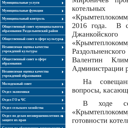
Муниципальные услуги
котельных
Муниципальные функции
«Крымтеплокомму
Муниципальный контроль
2016 года. В с
Общественный совет муниципального
образования Раздольненский район
Джанкойс
Общественный совет в сфере культуры
«Крымтеплокомм
Независимая оценка качества
Раздольненског
учреждений культуры
Валентин Кли
Общественный совет в сфере
образования
Администрации р
Независимая оценка качества
учреждений образования
На совещан
Молодежный совет
вопросы, касающи
Отдел экономики
Отдел ГО и ЧС
В ходе со
Отдел сельского хозяйства
«Крымтеплоко
Отдел по делам несовершеннолетних и
готовности котел
защите их прав