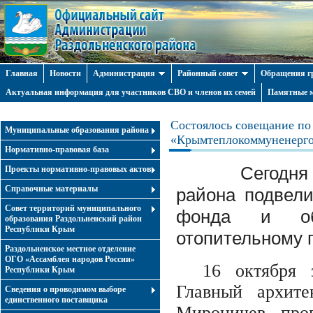
Главная
Новости
Администрация
Районный совет
Обращения г
Актуальная информация для участников СВО и членов их семей
Памятные м
Состоялось совещание по
Муниципальные образования района
«Крымтеплокоммуненерг
Нормативно-правовая база
Сегодня
Проекты нормативно-правовых актов
Справочные материалы
района подвели
Совет территорий муниципального
фонда и об
образования Раздольненский район
Республики Крым
отопительному п
Раздольненское местное отделение
ОГО «Ассамблея народов России»
16 октября 
Республики Крым
Главный архите
Cведения о проводимом выборе
единственного поставщика
Мироничев про