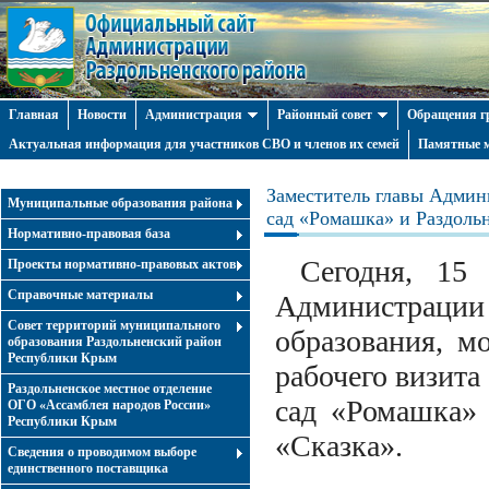
Главная
Новости
Администрация
Районный совет
Обращения г
Актуальная информация для участников СВО и членов их семей
Памятные м
Заместитель главы Админ
Муниципальные образования района
сад «Ромашка» и Раздоль
Нормативно-правовая база
Сегодня, 15 о
Проекты нормативно-правовых актов
Справочные материалы
Администрации
Совет территорий муниципального
образования, м
образования Раздольненский район
Республики Крым
рабочего визит
Раздольненское местное отделение
сад «Ромашка»
ОГО «Ассамблея народов России»
Республики Крым
«Сказка».
Cведения о проводимом выборе
единственного поставщика