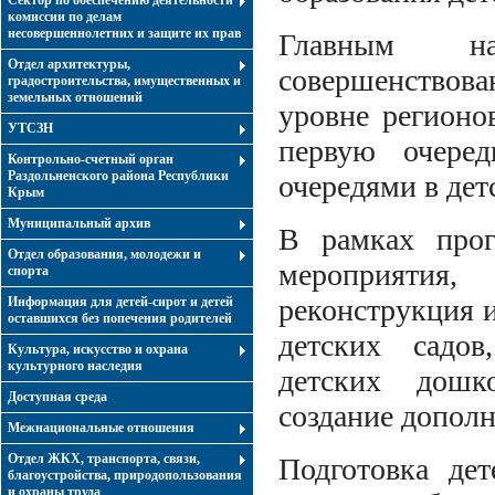
Сектор по обеспечению деятельности
комиссии по делам
несовершеннолетних и защите их прав
Главным на
Отдел архитектуры,
совершенствова
градостроительства, имущественных и
земельных отношений
уровне регионо
УТСЗН
первую очере
Контрольно-счетный орган
Раздольненского района Республики
очередями в дет
Крым
Муниципальный архив
В рамках про
Отдел образования, молодежи и
мероприятия,
спорта
реконструкция 
Информация для детей-сирот и детей
оставшихся без попечения родителей
детских садов
Культура, искусство и охрана
культурного наследия
детских дошко
Доступная среда
создание допол
Межнациональные отношения
Отдел ЖКХ, транспорта, связи,
Подготовка дет
благоустройства, природопользования
и охраны труда