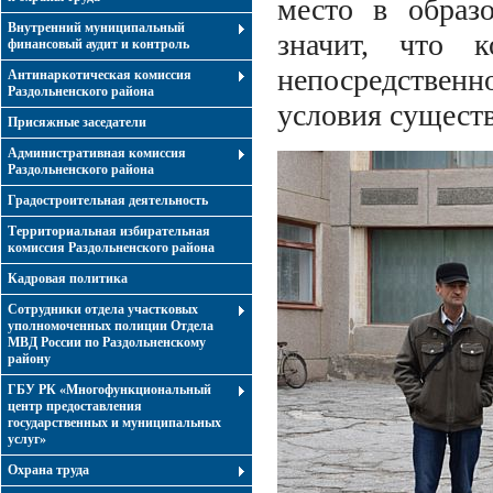
место в образо
Внутренний муниципальный
значит, что к
финансовый аудит и контроль
непосредствен
Антинаркотическая комиссия
Раздольненского района
условия сущест
Присяжные заседатели
Административная комиссия
Раздольненского района
Градостроительная деятельность
Территориальная избирательная
комиссия Раздольненского района
Кадровая политика
Сотрудники отдела участковых
уполномоченных полиции Отдела
МВД России по Раздольненскому
району
ГБУ РК «Многофункциональный
центр предоставления
государственных и муниципальных
услуг»
Охрана труда