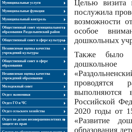
Целью визита 
Муниципальные услуги
послужила пров
Муниципальные функции
возможности от
Муниципальный контроль
Общественный совет муниципального
особое внима
образования Раздольненский район
дошкольных учр
Общественный совет в сфере культуры
Независимая оценка качества
Также было п
учреждений культуры
Общественный совет в сфере
дошкольное
образования
«Раздольненс
Независимая оценка качества
учреждений образования
проводятся 
Молодежный совет
выполняются 
Отдел экономики
Российской Фед
Отдел ГО и ЧС
2020 годы от 1
Отдел сельского хозяйства
«Развитие дош
Отдел по делам несовершеннолетних и
защите их прав
образования дет