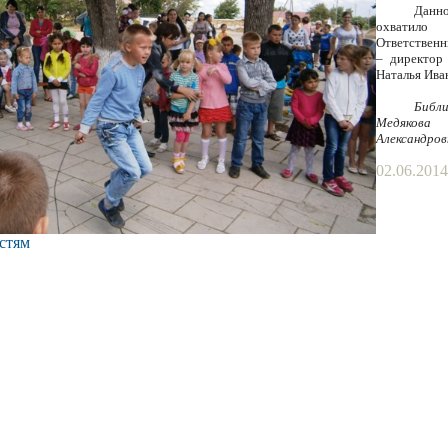
Данн
охватило
Ответственн
– директор
Наталья Ива
Библ
Медяк
Александро
02.06.2014
стям