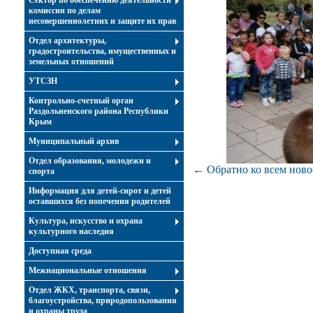
Сектор по обеспечению деятельности
комиссии по делам
несовершеннолетних и защите их прав
Отдел архитектуры,
градостроительства, имущественных и
земельных отношений
УТСЗН
Контрольно-счетный орган
Раздольненского района Республики
Крым
Муниципальный архив
Отдел образования, молодежи и
← Обратно ко всем ново
спорта
Информация для детей-сирот и детей
оставшихся без попечения родителей
Культура, искусство и охрана
культурного наследия
Доступная среда
Межнациональные отношения
Отдел ЖКХ, транспорта, связи,
благоустройства, природопользования
и охраны труда