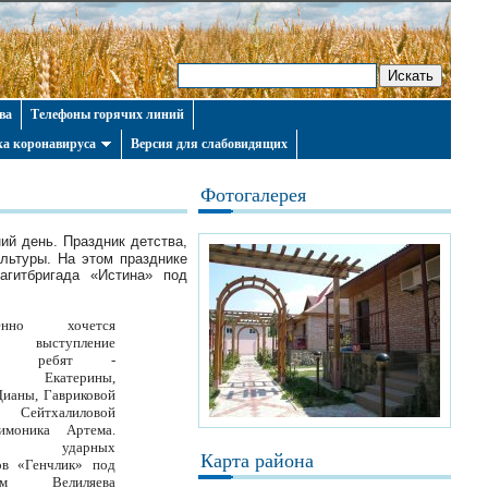
ва
Телефоны горячих линий
а коронавируса
Версия для слабовидящих
Фотогалерея
й день. Праздник детства,
льтуры. На этом празднике
агитбригада «Истина» под
бенно хочется
 выступление
ивых ребят -
ой Екатерины,
ианы, Гавриковой
ейтхалиловой
имоника Артема.
ль ударных
Карта района
ов «Генчлик» под
твом Велиляева