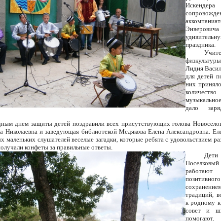
Искендер
сопровожде
аккомпаниа
Энверо
удивител
праздника.
Учите
физкульту
Лидия Васил
для детей 
них принял
количес
музыкально
дало зар
ым днем защиты детей поздравили всех присутствующих голова Новоселов
а Николаевна и заведующая библиотекой Медякова Елена Александровна. Ел
х маленьких слушателей веселые загадки, которые ребята с удовольствием ра
олучали конфеты за правильные ответы.
Дети
Поселковый
работают
позитивно
сохранен
традиций, 
к родному к
совет и ш
помогают.