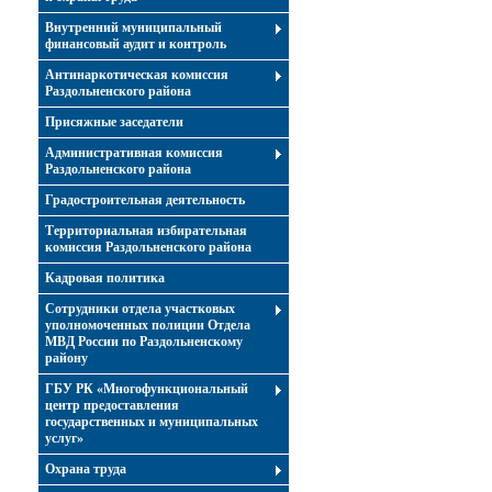
Внутренний муниципальный
финансовый аудит и контроль
Антинаркотическая комиссия
Раздольненского района
Присяжные заседатели
Административная комиссия
Раздольненского района
Градостроительная деятельность
Территориальная избирательная
комиссия Раздольненского района
Кадровая политика
Сотрудники отдела участковых
уполномоченных полиции Отдела
МВД России по Раздольненскому
району
ГБУ РК «Многофункциональный
центр предоставления
государственных и муниципальных
услуг»
Охрана труда