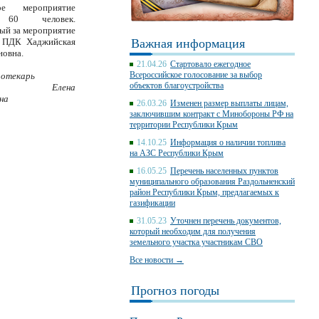
ое мероприятие
 60 человек.
ый за мероприятие
 ПДК Хаджийская
Важная информация
новна.
21.04.26
Стартовало ежегодное
Всероссийское голосование за выбор
иотекарь
объектов благоустройства
ова Елена
вна
26.03.26
Изменен размер выплаты лицам,
заключившим контракт с Минобороны РФ на
территории Республики Крым
14.10.25
Информация о наличии топлива
на АЗС Республики Крым
16.05.25
Перечень населенных пунктов
муниципального образования Раздольненский
район Республики Крым, предлагаемых к
газификации
31.05.23
Уточнен перечень документов,
который необходим для получения
земельного участка участникам СВО
Все новости →
Прогноз погоды