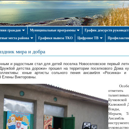
ния граждан
Муниципальные программы
График дежурств руководст
тные места района
Графики вывоза ТКО
Цифровое ТВ
Профилактик
аздник мира и добра
чным и радостным стал для детей поселка Новоселовское первый летни
Дружбой детства дорожи» прошел на территории поселкового Дома ку
коллективы: юные артисты сольного пения ансамбля «Росинка» и 
й Елены Викторовны.
Осо
отметить
талантл
Бучковск
Калюжной Д
Влады, С
Мерьем, Т
Ансамб
инструмент
руководс