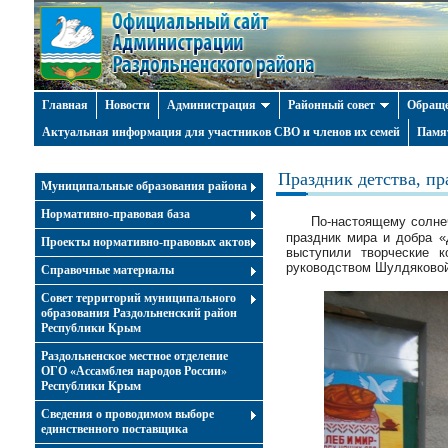
Главная
Новости
Администрация
Районный совет
Обраще
Актуальная информация для участников СВО и членов их семей
Памя
Праздник детства, пр
Муниципальные образования района
Нормативно-правовая база
По-настоящему солне
праздник мира и добра «
Проекты нормативно-правовых актов
выступили творческие 
руководством Шулдяково
Справочные материалы
Совет территорий муниципального
образования Раздольненский район
Республики Крым
Раздольненское местное отделение
ОГО «Ассамблея народов России»
Республики Крым
Cведения о проводимом выборе
единственного поставщика