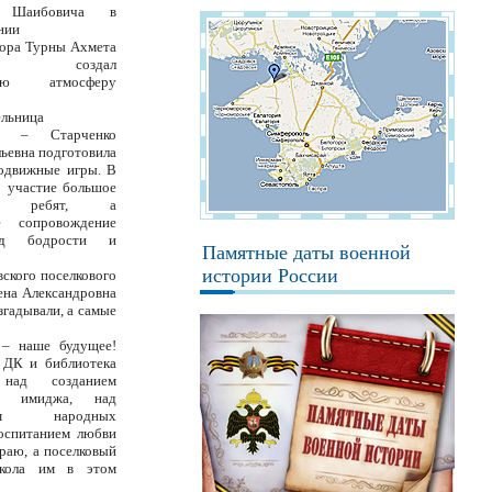
а Шаибовича в
нии
тора Турны Ахмета
вича создал
ьную атмосферу
льница
ры – Старченко
ьевна подготовила
подвижные игры. В
о участие большое
тво ребят, а
е сопровождение
яд бодрости и
Памятные даты военной
истории России
ского поселкового
ена Александровна
згадывали, а самые
 – наше будущее!
 ДК и библиотека
 над созданием
го имиджа, над
ием народных
воспитанием любви
раю, а поселковый
кола им в этом