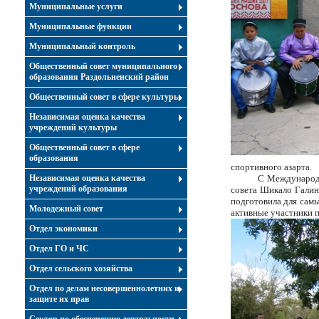
Муниципальные услуги
Муниципальные функции
Муниципальный контроль
Общественный совет муниципального
образования Раздольненский район
Общественный совет в сфере культуры
Независимая оценка качества
учреждений культуры
Общественный совет в сфере
образования
спортивного азарта.
Независимая оценка качества
С Международн
учреждений образования
совета Шикало Галин
подготовила для самы
Молодежный совет
активные участники п
Отдел экономики
Отдел ГО и ЧС
Отдел сельского хозяйства
Отдел по делам несовершеннолетних и
защите их прав