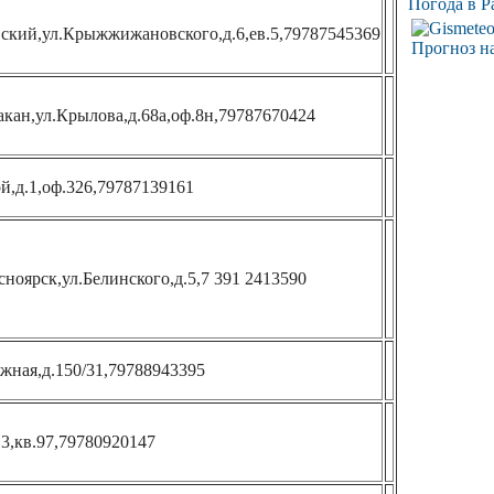
Погода в Р
вский,ул.Крыжжижановского,д.6,ев.5,79787545369
Прогноз на
акан,ул.Крылова,д.68а,оф.8н,79787670424
й,д.1,оф.326,79787139161
ноярск,ул.Белинского,д.5,7 391 2413590
жная,д.150/31,79788943395
.3,кв.97,79780920147