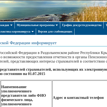
раждан
Муниципальные программы
График дежурств руководства
лактика коронавируса
Версия для слабовидящих
ской Федерации информирует
оссийской Федерации в Раздольненском районе Республики Кры
о возможности предоставления отчетности в органы Пенсионног
елей, представляющих интересы страхователей в соответствии 
едставителей страхователей, использующих их электронную 
о состоянию на 01.07.2015
Наименование
уполномоченного
представителя либо ФИО
Адрес и контактный телефон
физического лица,
уполномоченного