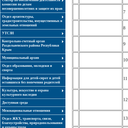
Сектор по обеспечению деятельности
комиссии по делам
несовершеннолетних и защите их прав
7
Отдел архитектуры,
градостроительства, имущественных и
земельных отношений
8
УТСЗН
Контрольно-счетный орган
9
Раздольненского района Республики
Крым
Муниципальный архив
10
Отдел образования, молодежи и
спорта
Информация для детей-сирот и детей
11
оставшихся без попечения родителей
Культура, искусство и охрана
культурного наследия
12
Доступная среда
Межнациональные отношения
13
Отдел ЖКХ, транспорта, связи,
благоустройства, природопользования
и охраны труда