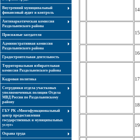
Внутренний муниципальный
14
финансовый аудит и контроль
Антинаркотическая комиссия
Раздольненского района
15
Присяжные заседатели
Административная комиссия
Раздольненского района
16
Градостроительная деятельность
Территориальная избирательная
комиссия Раздольненского района
17
Кадровая политика
Сотрудники отдела участковых
уполномоченных полиции Отдела
МВД России по Раздольненскому
району
18
ГБУ РК «Многофункциональный
центр предоставления
государственных и муниципальных
услуг»
19
Охрана труда