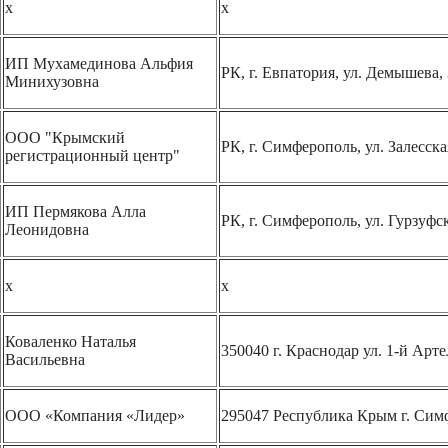
х
х
ИП Мухамединова Альфия
РК, г. Евпатория, ул. Демышева, 3
Минихузовна
ООО "Крымский
РК, г. Симферополь, ул. Залесская
регистрационный центр"
ИП Пермякова Алла
РК, г. Симферополь, ул. Гурзуфска
Леонидовна
х
х
Коваленко Наталья
350040 г. Краснодар ул. 1-й Арте
Васильевна
ООО «Компания «Лидер»
295047 Республика Крым г. Симфе