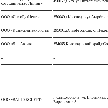
450057,г.Уфа,ул.Октябрьской ре
сотрудничество-Лизинг»
ООО «ИнфоБухЦентр»
350049,г.Краснодар,ул.Атарбеков
ООО «Крымспецтехнологии»
295001,г.Симферополь, ул.Некра
ООО «Диа Актив»
354065,Краснодарский край,г.Со
х
х
г. Симферополь, ул. Плотинная, д
ООО «ВАШ ЭКСПЕРТ»
Воровского, 3-а