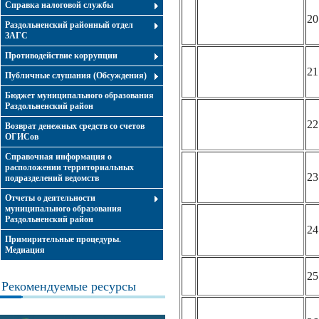
Справка налоговой службы
20
Раздольненский районный отдел
ЗАГС
Противодействие коррупции
21
Публичные слушания (Обсуждения)
Бюджет муниципального образования
Раздольненский район
22
Возврат денежных средств со счетов
ОГИСов
Справочная информация о
расположении территориальных
23
подразделений ведомств
Отчеты о деятельности
муниципального образования
Раздольненский район
24
Примирительные процедуры.
Медиация
25
Рекомендуемые ресурсы