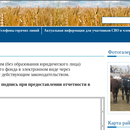
Телефоны горячих линий
Актуальная информация для участников СВО и член
Фотогале
м (без образования юридического лица)
о фонда в электронном виде через
с действующим законодательством.
подпись при предоставлении отчетности в
Карта ра