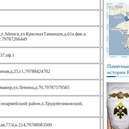
,г.Абинск,ул.КрасныхТаманцев,д.61а фак.а.
т.79787266449
37,оф.1
Памятные
иная,д.25,г1,79788424702
истории 
мавир,ул.Ленина,д.70,79787579585
сноармейский район,х.Трудобеликовский,
ая,77/4,к.214,79788983500