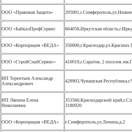
ООО «Правовая Защита»
295001,г.Симферополь,ул.Нижнег
ООО «БайкалПрофСервис
664058,Иркутская область,г.Ирк
ООО «Корпорация «ВЕДА»
350000,г.Краснодар,ул.Красных 
ООО «СтройСнабСервис»
410019,г.Саратов, 2 поселок им.П
ИП Терентьев Александр
428903,Чувашская Республика,г.
Александрович
ИП Ляпина Елена
353560,Краснодарский край,г.Сл
Николаевна
3180920
ООО «Корпорация «ВЕДА»
г.Симферополь,ул.Ленина,д.2