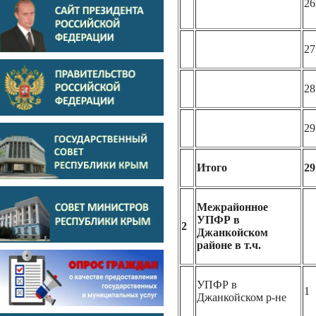
26
27
28
29
Итого
29
Межрайонное
УПФР в
2
Джанкойском
районе в т.ч.
УПФР в
1
Джанкойском р-не