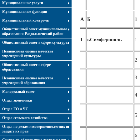
Муниципальные услуги
Муниципальные функции
А
Б
1
Муниципальный контроль
Общественный совет муниципального
образования Раздольненский район
1
г.Симферополь
1
Общественный совет в сфере культуры
Независимая оценка качества
учреждений культуры
2
Общественный совет в сфере
образования
3
Независимая оценка качества
учреждений образования
Молодежный совет
4
Отдел экономики
Отдел ГО и ЧС
5
Отдел сельского хозяйства
Отдел по делам несовершеннолетних и
защите их прав
6