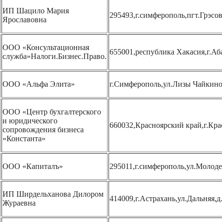
ИП Шацило Мария
295493,г.симферополь,пгт.Грэсо
Ярославовна
ООО «Консультационная
655001,республика Хакасия,г.Аб
служба»Налоги.Бизнес.Право.
ООО «Альфа Элита»
г.Симферополь,ул.Лизы Чайкино
ООО «Центр бухгалтерского
и юридического
660032,Красноярский край,г.Крас
сопровождения бизнеса
«Константа»
ООО «Капиталъ»
295011,г.симферополь,ул.Молоде
ИП Ширдельханова Дилором
414009,г.Астрахань,ул.Дальняя,д
Жураевна