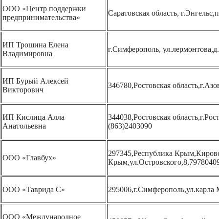
ООО «Центр поддержки
Саратовская область, г.Энгельс,
предпринимательства»
ИП Трошина Елена
г.Симферополь, ул.лермонтова,д.
Владимировна
ИП Бурый Алексей
346780,Ростовская область,г.Азо
Викторович
ИП Кислица Алла
344038,Ростовская область,г.Рос
Анатольевна
(863)2403090
297345,Республика Крым,Кировс
ООО «Главбух»
Крым,ул.Островского,8,7978040
ООО «Таврида С»
295006,г.Симферополь,ул.карла 
ООО «Международное