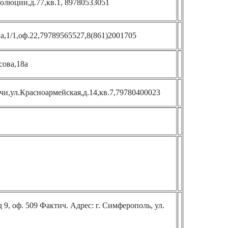
волюции,д.77,кв.1, 89780533051
а,1/1,оф.22,79789565527,8(861)2001705
сова,18а
чи,ул.Красноармейская,д.14,кв.7,79780400023
 9, оф. 509 Фактич. Адрес: г. Симферополь, ул.