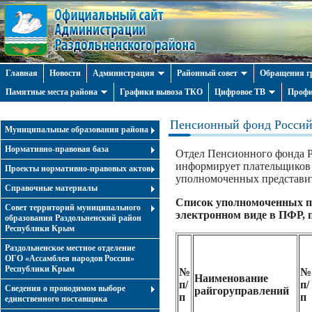
Главная
Новости
Администрация
Районный совет
Обращения г
Памятные места района
Графики вывоза ТКО
Цифровое ТВ
Профи
Пенсионный фонд Россий
Муниципальные образования района
Нормативно-правовая база
Отдел Пенсионного фонда Р
информирует плательщиков 
Проекты нормативно-правовых актов
уполномоченных представит
Справочные материалы
Список уполномоченных пр
Совет территорий муниципального
электронном виде в ПФР, п
образования Раздольненский район
Республики Крым
Раздольненское местное отделение
ОГО «Ассамблея народов России»
Республики Крым
№
№
Наименование
п/
п/
Cведения о проводимом выборе
райгоруправлений
п
п
единственного поставщика