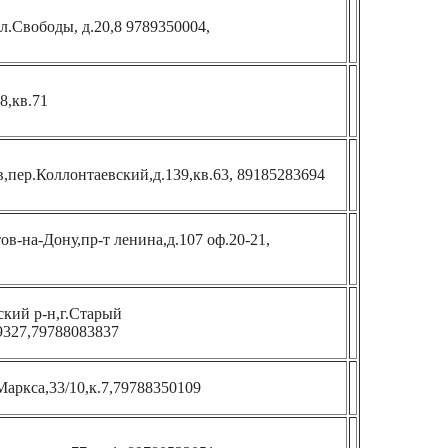
пл.Свободы, д.20,8 9789350004,
8,кв.71
в,пер.Коллонтаевский,д.139,кв.63, 89185283694
тов-на-Дону,пр-т ленина,д.107 оф.20-21,
кий р-н,г.Старый
9327,79788083837
Маркса,33/10,к.7,79788350109