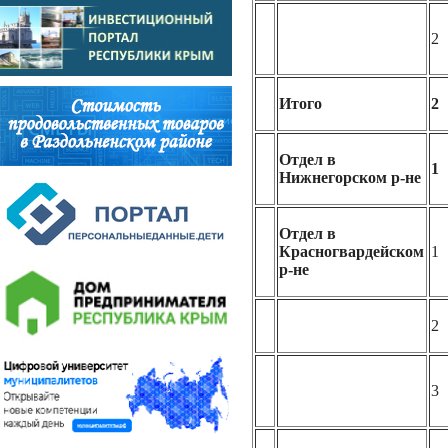
2
Итого
2
Отдел в
1
Нижнегорском р-не
Отдел в
Красногвардейском
1
р-не
2
3