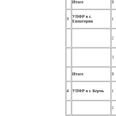
Итого
3
УПФР в г.
3
1
Евпатория
2
3
Итого
3
4
УПФР в г. Керчь
1
2