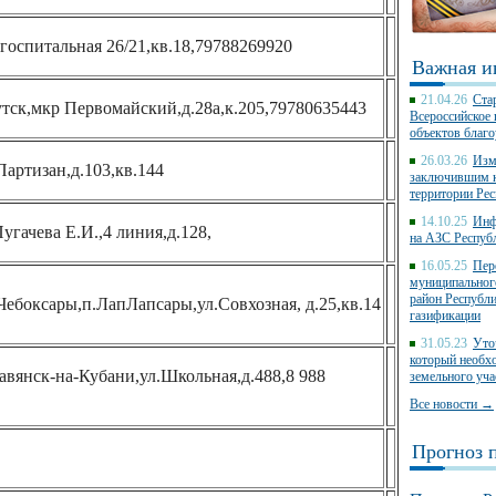
оспитальная 26/21,кв.18,79788269920
Важная и
21.04.26
Ста
утск,мкр Первомайский,д.28а,к.205,79780635443
Всероссийское 
объектов благо
26.03.26
Изм
Партизан,д.103,кв.144
заключившим к
территории Ре
14.10.25
Инф
угачева Е.И.,4 линия,д.128,
на АЗС Респуб
16.05.25
Пер
муниципальног
район Республ
Чебоксары,п.ЛапЛапсары,ул.Совхозная, д.25,кв.14
газификации
31.05.23
Уто
который необх
авянск-на-Кубани,ул.Школьная,д.488,8 988
земельного уч
Все новости →
Прогноз 