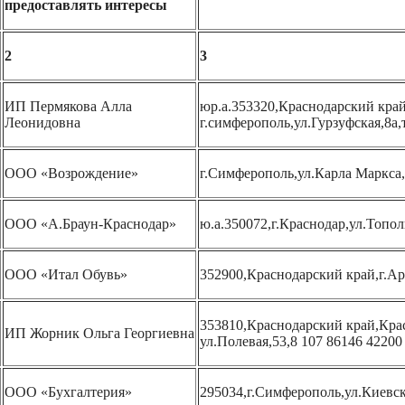
предоставлять интересы
2
3
ИП Пермякова Алла
юр.а.353320,Краснодарский край
Леонидовна
г.симферополь,ул.Гурзуфская,8а,
ООО «Возрождение»
г.Симферополь,ул.Карла Маркса,
ООО «А.Браун-Краснодар»
ю.а.350072,г.Краснодар,ул.Топол
ООО «Итал Обувь»
352900,Краснодарский край,г.Ар
353810,Краснодарский край,Кра
ИП Жорник Ольга Георгиевна
ул.Полевая,53,8 107 86146 42200
ООО «Бухгалтерия»
295034,г.Симферополь,ул.Киевск