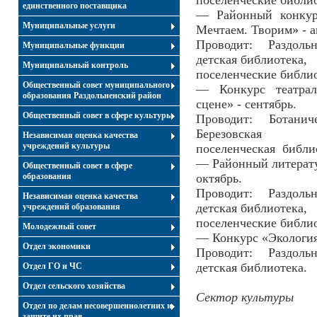
поселенческие библи
единственного поставщика
— Районный конкурс
Муниципальные услуги
Мечтаем. Творим» - а
Проводит: Раздоль
Муниципальные функции
детская библиотека,
Муниципальный контроль
поселенческие библи
Общественный совет муниципального
— Конкурс театрал
образования Раздольненский район
сцене» - сентябрь.
Общественный совет в сфере культуры
Проводит: Ботаниче
Березовская
Независимая оценка качества
учреждений культуры
поселенческая библи
— Районный литерату
Общественный совет в сфере
образования
октябрь.
Проводит: Раздоль
Независимая оценка качества
детская библиотека,
учреждений образования
поселенческие библи
Молодежный совет
— Конкурс «Экология.
Отдел экономики
Проводит: Раздоль
детская библиотека.
Отдел ГО и ЧС
Отдел сельского хозяйства
Сектор культуры
Отдел по делам несовершеннолетних и
защите их прав