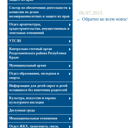
Сектор по обеспечению деятельности
комиссии по делам
06.07.2015
несовершеннолетних и защите их прав
← Обратно ко всем новос
Отдел архитектуры,
градостроительства, имущественных и
земельных отношений
УТСЗН
Контрольно-счетный орган
Раздольненского района Республики
Крым
Муниципальный архив
Отдел образования, молодежи и
спорта
Информация для детей-сирот и детей
оставшихся без попечения родителей
Культура, искусство и охрана
культурного наследия
Доступная среда
Межнациональные отношения
Отдел ЖКХ, транспорта, связи,