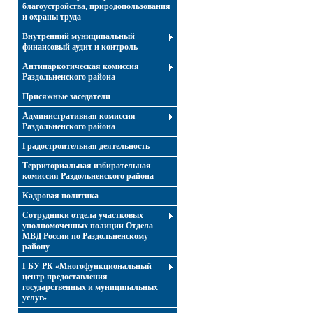
благоустройства, природопользования
и охраны труда
Внутренний муниципальный
финансовый аудит и контроль
Антинаркотическая комиссия
Раздольненского района
Присяжные заседатели
Административная комиссия
Раздольненского района
Градостроительная деятельность
Территориальная избирательная
комиссия Раздольненского района
Кадровая политика
Сотрудники отдела участковых
уполномоченных полиции Отдела
МВД России по Раздольненскому
району
ГБУ РК «Многофункциональный
центр предоставления
государственных и муниципальных
услуг»