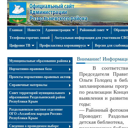
Главная
Новости
Администрация
Районный совет
Обращен
Телефоны горячих линий
Актуальная информация для участников СВО 
Цифровое ТВ
Профилактика коронавируса
Версия для слабови
Внимание! Информаци
Муниципальные образования района
В соответств
Нормативно-правовая база
Председателя Прави
Проекты нормативно-правовых актов
Ольги Голодец в биб
Справочные материалы
запланированы прог
по реализации Конц
Совет территорий муниципального
образования Раздольненский район
выявления и развити
Республики Крым
годы:
— Районный фотоконк
Раздольненское местное отделение
ОГО «Ассамблея народов России»
Проводит: Раздоль
Республики Крым
детская библиотека,
Cведения о проводимом выборе