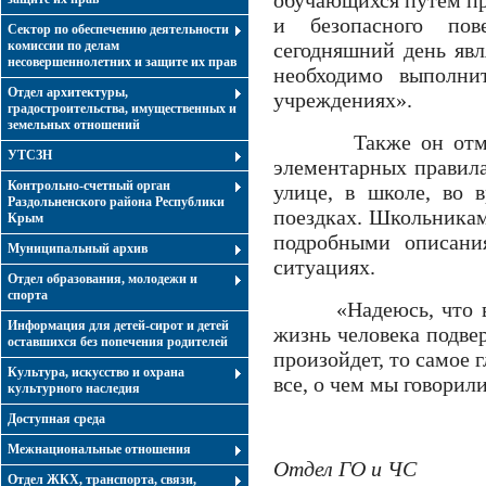
обучающихся путем пр
и безопасного по
Сектор по обеспечению деятельности
комиссии по делам
сегодняшний день яв
несовершеннолетних и защите их прав
необходимо выполни
Отдел архитектуры,
учреждениях».
градостроительства, имущественных и
земельных отношений
Также он отметил,
УТСЗН
элементарных правила
Контрольно-счетный орган
улице, в школе, во 
Раздольненского района Республики
поездках. Школьникам
Крым
подробными описани
Муниципальный архив
ситуациях.
Отдел образования, молодежи и
спорта
«Надеюсь, что вам 
Информация для детей-сирот и детей
жизнь человека подвер
оставшихся без попечения родителей
произойдет, то самое 
Культура, искусство и охрана
все, о чем мы говорили
культурного наследия
Доступная среда
Межнациональные отношения
Отдел ГО и ЧС
Отдел ЖКХ, транспорта, связи,