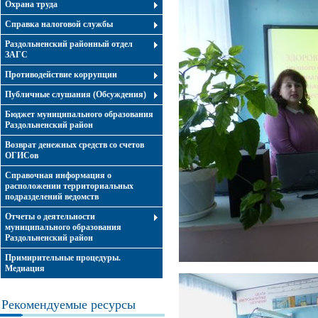
Охрана труда
Справка налоговой службы
Раздольненский районный отдел
ЗАГС
Противодействие коррупции
Публичные слушания (Обсуждения)
Бюджет муниципального образования
Раздольненский район
Возврат денежных средств со счетов
ОГИСов
Справочная информация о
расположении территориальных
подразделений ведомств
Отчеты о деятельности
муниципального образования
Раздольненский район
Примирительные процедуры.
Медиация
Рекомендуемые ресурсы