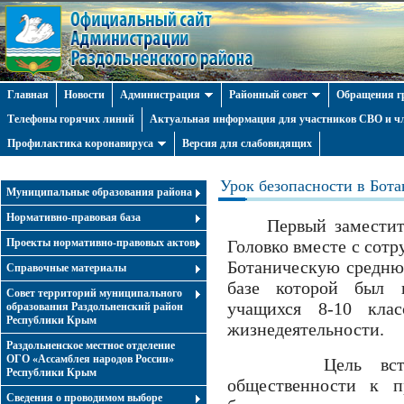
Главная
Новости
Администрация
Районный совет
Обращения г
Телефоны горячих линий
Актуальная информация для участников СВО и чл
Профилактика коронавируса
Версия для слабовидящих
Урок безопасности в Бот
Муниципальные образования района
Нормативно-правовая база
Первый заместител
Проекты нормативно-правовых актов
Головко вместе с сот
Ботаническую средню
Справочные материалы
базе которой был 
Совет территорий муниципального
учащихся 8-10 клас
образования Раздольненский район
Республики Крым
жизнедеятельности.
Раздольненское местное отделение
ОГО «Ассамблея народов России»
Цель встречи 
Республики Крым
общественности к п
Cведения о проводимом выборе