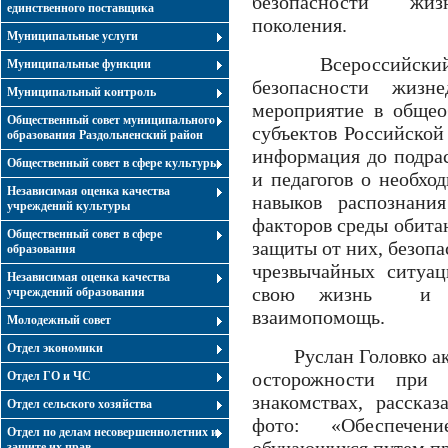
безопасности жизн
единственного поставщика
поколения.
Муниципальные услуги
Всероссийский о
Муниципальные функции
безопасности жизне
Муниципальный контроль
мероприятие в общео
Общественный совет муниципального
субъектов Российской
образования Раздольненский район
информация до подра
Общественный совет в сфере культуры
и педагогов о необх
Независимая оценка качества
навыков распознани
учреждений культуры
факторов среды обита
Общественный совет в сфере
защиты от них, безопа
образования
чрезвычайных ситуац
Независимая оценка качества
свою жизнь и зд
учреждений образования
взаимопомощь.
Молодежный совет
Отдел экономики
Руслан Головко акц
осторожности при 
Отдел ГО и ЧС
знакомствах, расска
Отдел сельского хозяйства
фото: «Обеспечение
Отдел по делам несовершеннолетних и
защите их прав