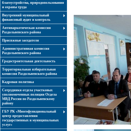
благоустройства, природопользования
и охраны труда
Внутренний муниципальный
финансовый аудит и контроль
Антинаркотическая комиссия
Раздольненского района
Присяжные заседатели
Административная комиссия
Раздольненского района
Градостроительная деятельность
Территориальная избирательная
комиссия Раздольненского района
Кадровая политика
Сотрудники отдела участковых
уполномоченных полиции Отдела
МВД России по Раздольненскому
району
ГБУ РК «Многофункциональный
центр предоставления
государственных и муниципальных
услуг»