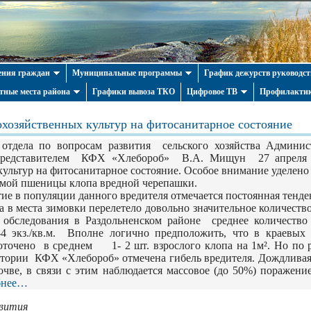
ния граждан
Муниципальные программы
График дежурств руководст
тные места района
Графики вывоза ТКО
Цифровое ТВ
Профилактик
охозяйственных культур на фитосанитарное состояние
отдела по вопросам развития сельского хозяйства Админис
 представителем КФХ «Хлебороб» В.А. Мищун 27 апреля 
культур на фитосанитарное состояние. Особое внимание уделено
зимой пшеницы клопа вредной черепашки.
ие в популяции данного вредителя отмечается постоянная тенден
места зимовки перелетело довольно значительное количеств
 обследования в Раздольненском районе
среднее количеств
 экз./кв.м.
Вполне логично предположить, что в краевых
оточено в среднем 1- 2 шт. взрослого клопа на 1м². Но по р
итории КФХ «Хлебороб» отмечена гибель вредителя. Дождливая
очве, в связи с этим наблюдается массовое (до 50%) поражен
бнее…
звития