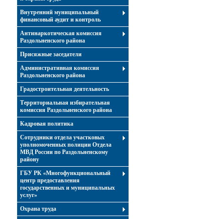
Внутренний муниципальный
финансовый аудит и контроль
Антинаркотическая комиссия
Раздольненского района
Присяжные заседатели
Административная комиссия
Раздольненского района
Градостроительная деятельность
Территориальная избирательная
комиссия Раздольненского района
Кадровая политика
Сотрудники отдела участковых
уполномоченных полиции Отдела
МВД России по Раздольненскому
району
ГБУ РК «Многофункциональный
центр предоставления
государственных и муниципальных
услуг»
Охрана труда