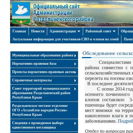
Главная
Новости
Администрация
Районный совет
Обраще
Актуальная информация для участников СВО и членов их семей
Памя
Обследование сельск
Муниципальные образования района
Специалистами 
Нормативно-правовая база
района совместно с
Проекты нормативно-правовых актов
сельскохозяйственных 
перелета на посевы о
Справочные материалы
В последнее десятилет
Совет территорий муниципального
С осени 2014 года в 
образования Раздольненский район
осеннего почвенного
Республики Крым
клопов составляло 3-4
пшеницы будет сосред
Раздольненское местное отделение
мест зимовки на терр
ОГО «Ассамблея народов России»
Республики Крым
накоплению влаги в п
заболеваниями.
Подро
Cведения о проводимом выборе
единственного поставщика
Отдел по вопросам ра