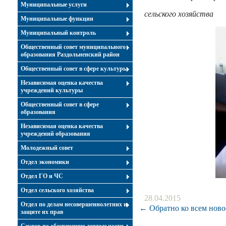
Муниципальные услуги
сельского хозяйства
Муниципальные функции
Муниципальный контроль
Общественный совет муниципального
образования Раздольненский район
Общественный совет в сфере культуры
Независимая оценка качества
учреждений культуры
Общественный совет в сфере
образования
Независимая оценка качества
учреждений образования
Молодежный совет
Отдел экономики
Отдел ГО и ЧС
Отдел сельского хозяйства
28.04.2015
Отдел по делам несовершеннолетних и
← Обратно ко всем ново
защите их прав