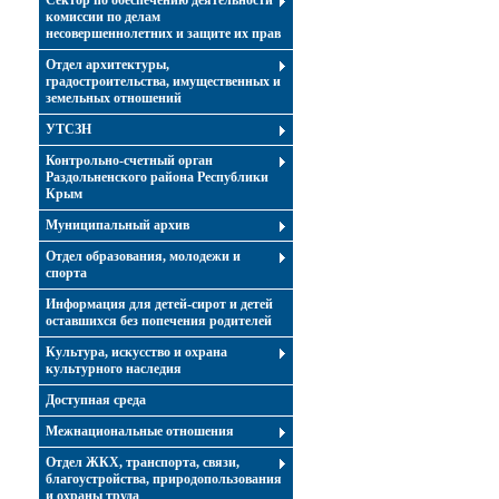
Сектор по обеспечению деятельности
комиссии по делам
несовершеннолетних и защите их прав
Отдел архитектуры,
градостроительства, имущественных и
земельных отношений
УТСЗН
Контрольно-счетный орган
Раздольненского района Республики
Крым
Муниципальный архив
Отдел образования, молодежи и
спорта
Информация для детей-сирот и детей
оставшихся без попечения родителей
Культура, искусство и охрана
культурного наследия
Доступная среда
Межнациональные отношения
Отдел ЖКХ, транспорта, связи,
благоустройства, природопользования
и охраны труда