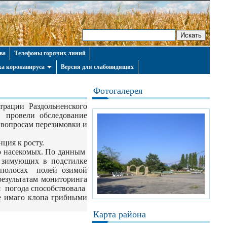
ва
Телефоны горячих линий
а коронавируса
Версия для слабовидящих
Фотогалерея
трации Раздольненского
провели обследование
 вопросам перезимовки и
ция к росту.
о насекомых. По данным
о зимующих в подстилке
 полосах полей озимой
езультатам мониторинга
 погода способствовала
ие имаго клопа грибными
Карта района