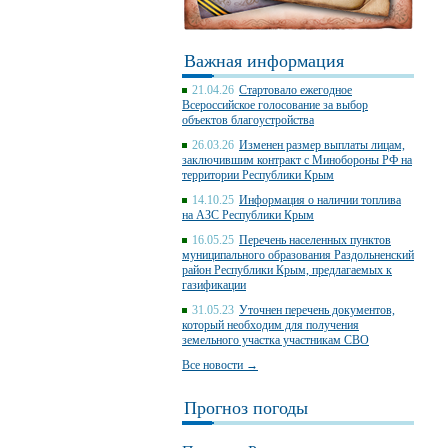
Важная информация
21.04.26
Стартовало ежегодное
Всероссийское голосование за выбор
объектов благоустройства
26.03.26
Изменен размер выплаты лицам,
заключившим контракт с Минобороны РФ на
территории Республики Крым
14.10.25
Информация о наличии топлива
на АЗС Республики Крым
16.05.25
Перечень населенных пунктов
муниципального образования Раздольненский
район Республики Крым, предлагаемых к
газификации
31.05.23
Уточнен перечень документов,
который необходим для получения
земельного участка участникам СВО
Все новости →
Прогноз погоды