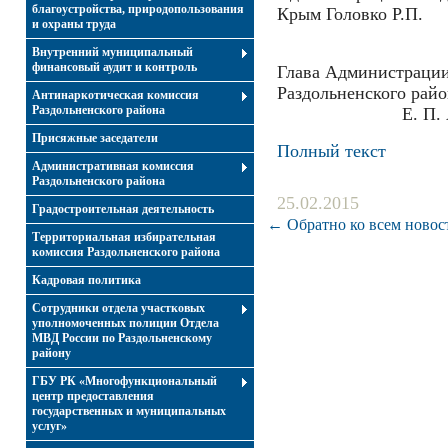
благоустройства, природопользования
Крым Головко Р.П.
и охраны труда
Внутренний муниципальный
финансовый аудит и контроль
Глава Администраци
Раздольн
Антинаркотическая комиссия
Раздольненского района
Е. П. Ак
Присяжные заседатели
Полный текст
Административная комиссия
Раздольненского района
25.02.2015
Градостроительная деятельность
← Обратно ко всем новос
Территориальная избирательная
комиссия Раздольненского района
Кадровая политика
Сотрудники отдела участковых
уполномоченных полиции Отдела
МВД России по Раздольненскому
району
ГБУ РК «Многофункциональный
центр предоставления
государственных и муниципальных
услуг»