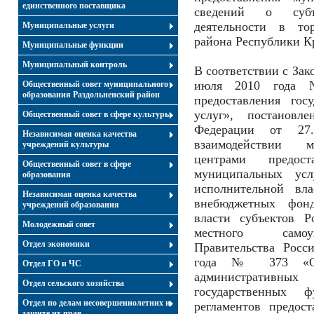
единственного поставщика
сведений о субъе
деятельности в тор
Муниципальные услуги
района Республики 
Муниципальные функции
Муниципальный контроль
В соответствии с Зак
июля 2010 года 
Общественный совет муниципального
образования Раздольненский район
предоставления гос
услуг», постановле
Общественный совет в сфере культуры
Федерации от 2
Независимая оценка качества
взаимодействии м
учреждений культуры
центрами предост
Общественный совет в сфере
муниципальных ус
образования
исполнительной вла
Независимая оценка качества
внебюджетных фонд
учреждений образования
власти субъектов Р
Молодежный совет
местного самоуп
Отдел экономики
Правительства Росс
года № 373 «О 
Отдел ГО и ЧС
административны
Отдел сельского хозяйства
государственных 
Отдел по делам несовершеннолетних и
регламентов предост
защите их прав