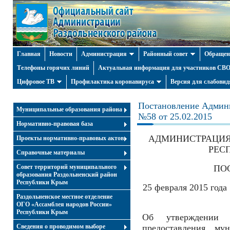
Главная
Новости
Администрация
Районный совет
Обращен
Телефоны горячих линий
Актуальная информация для участников СВО 
Цифровое ТВ
Профилактика коронавируса
Версия для слабови
Постановление Админи
Муниципальные образования района
№58 от 25.02.2015
Нормативно-правовая база
АДМИНИСТРАЦИЯ
Проекты нормативно-правовых актов
РЕС
Справочные материалы
Совет территорий муниципального
ПО
образования Раздольненский район
Республики Крым
25 февраля 201
Раздольненское местное отделение
ОГО «Ассамблея народов России»
Республики Крым
Об утверждении а
Cведения о проводимом выборе
предоставления му