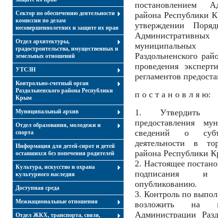
постановлением Ад
Сектор по обеспечению деятельности
района Республики К
комиссии по делам
утверждении Поряд
несовершеннолетних и защите их прав
Административных
Отдел архитектуры,
муниципальных
градостроительства, имущественных и
Раздольненского ра
земельных отношений
проведения эксперт
УТСЗН
регламентов предост
Контрольно-счетный орган
Раздольненского района Республики
п о с т а н о в л я ю:
Крым
1. Утвердить ад
Муниципальный архив
предоставления му
Отдел образования, молодежи и
сведений о субъе
спорта
деятельности в тор
Информация для детей-сирот и детей
района Республики Кр
оставшихся без попечения родителей
2. Настоящее постано
Культура, искусство и охрана
подписания и 
культурного наследия
опубликованию.
Доступная среда
3. Контроль по выпо
Межнациональные отношения
возложить на п
Администрации Разд
Отдел ЖКХ, транспорта, связи,