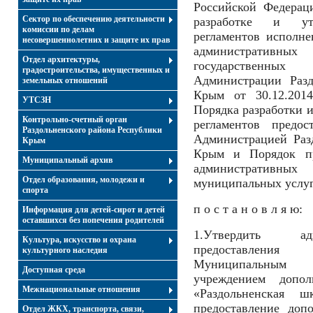
Российской Федерац
Сектор по обеспечению деятельности
разработке и утв
комиссии по делам
регламентов исполн
несовершеннолетних и защите их прав
административных
Отдел архитектуры,
государственны
градостроительства, имущественных и
Администрации Разд
земельных отношений
Крым от 30.12.20
УТСЗН
Порядка разработки 
Контрольно-счетный орган
регламентов предос
Раздольненского района Республики
Администрацией Раз
Крым
Крым и Порядок пр
Муниципальный архив
административных
Отдел образования, молодежи и
муниципальных услуг
спорта
п о с т а н о в л я ю:
Информация для детей-сирот и детей
оставшихся без попечения родителей
1.Утвердить ад
Культура, искусство и охрана
предоставлени
культурного наследия
Муниципальным б
Доступная среда
учреждением допол
Межнациональные отношения
«Раздольненская ш
предоставление допо
Отдел ЖКХ, транспорта, связи,