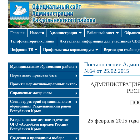
Главная
Новости
Администрация
Районный совет
Обращен
Телефоны горячих линий
Актуальная информация для участников СВО 
Цифровое ТВ
Профилактика коронавируса
Версия для слабови
Постановление Админи
Муниципальные образования района
№64 от 25.02.2015
Нормативно-правовая база
АДМИНИСТРАЦИЯ
Проекты нормативно-правовых актов
РЕС
Справочные материалы
Совет территорий муниципального
ПО
образования Раздольненский район
Республики Крым
Раздольненское местное отделение
25 февраля 201
ОГО «Ассамблея народов России»
№
Республики Крым
Cведения о проводимом выборе