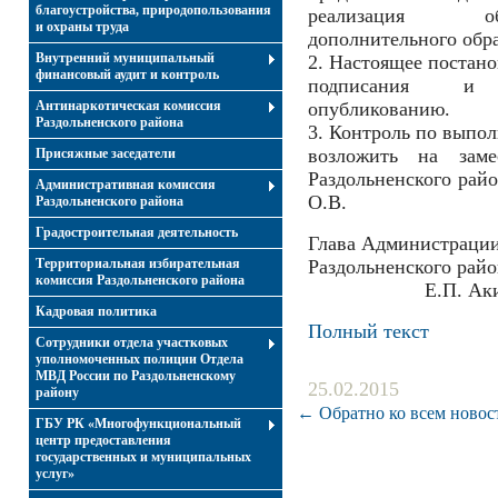
благоустройства, природопользования
реализация об
и охраны труда
дополнительного обра
Внутренний муниципальный
2. Настоящее постано
финансовый аудит и контроль
подписания и 
Антинаркотическая комиссия
опубликованию.
Раздольненского района
3. Контроль по выпо
возложить на заме
Присяжные заседатели
Раздольненского рай
Административная комиссия
О.В.
Раздольненского района
Градостроительная деятельность
Глава Администраци
Территориальная избирательная
Раздольн
комиссия Раздольненского района
Е.П. Аким
Кадровая политика
Полный текст
Сотрудники отдела участковых
уполномоченных полиции Отдела
МВД России по Раздольненскому
25.02.2015
району
← Обратно ко всем новос
ГБУ РК «Многофункциональный
центр предоставления
государственных и муниципальных
услуг»