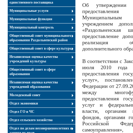
единственного поставщика
Об утверждении а
предоставлени
Муниципальные услуги
Муниципальным б
Муниципальные функции
учреждением допол
Муниципальный контроль
«Раздольненская ш
предоставление допо
Общественный совет муниципального
образования Раздольненский район
реализация об
дополнительного обр
Общественный совет в сфере культуры
Независимая оценка качества
В соответствии с Зак
учреждений культуры
июля 2010 года
Общественный совет в сфере
предоставления гос
образования
услуг», постановле
Независимая оценка качества
Федерации от 27.09.2
учреждений образования
между многофу
Молодежный совет
предоставления гос
Отдел экономики
услуг и федеральн
власти, органами 
Отдел ГО и ЧС
фондов, органами го
Отдел сельского хозяйства
Российской Феде
Отдел по делам несовершеннолетних и
самоуправления», 
защите их прав