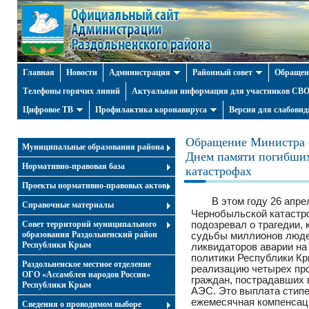
Главная
Новости
Администрация
Районный совет
Обращен
Телефоны горячих линий
Актуальная информация для участников СВО 
Цифровое ТВ
Профилактика коронавируса
Версия для слабови
Обращение Министра с
Муниципальные образования района
Днем памяти погибших
Нормативно-правовая база
катастрофах
Проекты нормативно-правовых актов
В этом году 26 апре
Справочные материалы
Чернобыльской катастроф
Совет территорий муниципального
подозревал о трагедии,
образования Раздольненский район
судьбы миллионов людей
Республики Крым
ликвидаторов аварии н
политики Республики Кр
Раздольненское местное отделение
реализацию четырех пр
ОГО «Ассамблея народов России»
граждан, пострадавших 
Республики Крым
АЭС. Это выплата стипе
ежемесячная компенсаци
Cведения о проводимом выборе