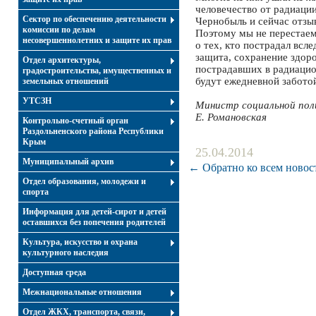
человечество от радиации.
Сектор по обеспечению деятельности
Чернобыль и сейчас отзыв
комиссии по делам
Поэтому мы не перестаем 
несовершеннолетних и защите их прав
о тех, кто пострадал всл
защита, сохранение здор
Отдел архитектуры,
пострадавших в радиацио
градостроительства, имущественных и
будут ежедневной заботой
земельных отношений
УТСЗН
Министр социальной пол
Е. Романовская
Контрольно-счетный орган
Раздольненского района Республики
Крым
25.04.2014
Муниципальный архив
← Обратно ко всем новос
Отдел образования, молодежи и
спорта
Информация для детей-сирот и детей
оставшихся без попечения родителей
Культура, искусство и охрана
культурного наследия
Доступная среда
Межнациональные отношения
Отдел ЖКХ, транспорта, связи,