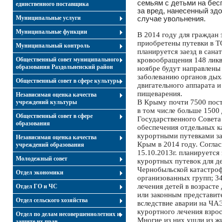
семьям с детьми на бес
единственного поставщика
за вред, нанесенный зд
Муниципальные услуги
случае увольнения.
Муниципальные функции
В 2014 году для граждан 
приобретены путевки в ТО
Муниципальный контроль
планируется заезд в сана
Общественный совет муниципального
кровообращения 148 ликв
образования Раздольненский район
ноябре будут направлены
заболеванию органов дых
Общественный совет в сфере культуры
двигательного аппарата и
пищеварения.
Независимая оценка качества
В Крыму почти 7500 пост
учреждений культуры
в том числе больше 1500
Общественный совет в сфере
Государственного Совет
образования
обеспечения отдельных к
курортными путевками за
Независимая оценка качества
Крым в 2014 году. Согла
учреждений образования
15.10.2013г. планируется
Молодежный совет
курортных путевок для д
Чернобыльской катастрофы
Отдел экономики
организованных групп; 3
лечения детей в возрасте
Отдел ГО и ЧС
или законным представит
Отдел сельского хозяйства
вследствие аварии на ЧАЭ
курортного лечения взро
Отдел по делам несовершеннолетних и
Многие из них ушли из ж
защите их прав