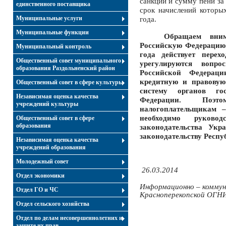
санкции и сумму пени за
единственного поставщика
срок начислений которы
Муниципальные услуги
года.
Муниципальные функции
Обращаем вни
Российскую Федерацию
Муниципальный контроль
года действует перех
Общественный совет муниципального
урегулируются вопр
образования Раздольненский район
Российской Федераци
кредитную и правовую
Общественный совет в сфере культуры
систему органов гос
Независимая оценка качества
Федерации. Поэ
учреждений культуры
налогоплательщикам 
необходимо руковод
Общественный совет в сфере
образования
законодательства Укр
законодательству Респ
Независимая оценка качества
учреждений образования
Молодежный совет
26
.03
.2014
Отдел экономики
Информационно – коммун
Отдел ГО и ЧС
Красноперекопской ОГН
Отдел сельского хозяйства
Отдел по делам несовершеннолетних и
защите их прав