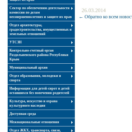
Сектор по обеспечению деятельности
26.03.2014
комиссии по делам
← Обратно ко всем новос
несовершеннолетних и защите их прав
Отдел архитектуры,
градостроительства, имущественных и
земельных отношений
УТСЗН
Контрольно-счетный орган
Раздольненского района Республики
Крым
Муниципальный архив
Отдел образования, молодежи и
спорта
Информация для детей-сирот и детей
оставшихся без попечения родителей
Культура, искусство и охрана
культурного наследия
Доступная среда
Межнациональные отношения
Отдел ЖКХ, транспорта, связи,