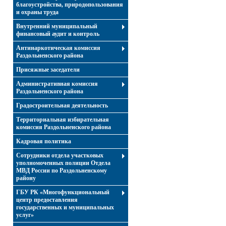
благоустройства, природопользования
и охраны труда
Внутренний муниципальный
финансовый аудит и контроль
Антинаркотическая комиссия
Раздольненского района
Присяжные заседатели
Административная комиссия
Раздольненского района
Градостроительная деятельность
Территориальная избирательная
комиссия Раздольненского района
Кадровая политика
Сотрудники отдела участковых
уполномоченных полиции Отдела
МВД России по Раздольненскому
району
ГБУ РК «Многофункциональный
центр предоставления
государственных и муниципальных
услуг»