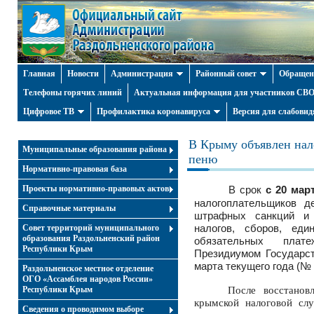
Главная
Новости
Администрация
Районный совет
Обращен
Телефоны горячих линий
Актуальная информация для участников СВО 
Цифровое ТВ
Профилактика коронавируса
Версия для слабови
В Крыму объявлен нал
Муниципальные образования района
пеню
Нормативно-правовая база
Проекты нормативно-правовых актов
В срок
с 20 мар
налогоплательщиков д
Справочные материалы
штрафных санкций и 
Совет территорий муниципального
налогов, сборов, еди
образования Раздольненский район
обязательных плат
Республики Крым
Президиумом Государст
марта текущего года (№ 
Раздольненское местное отделение
ОГО «Ассамблея народов России»
Республики Крым
После восстанов
крымской налоговой сл
Cведения о проводимом выборе