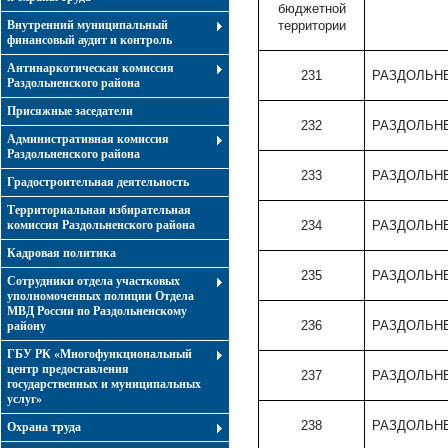
бюджетной
Внутренний муниципальный
территории
финансовый аудит и контроль
Антинаркотическая комиссия
231
РАЗДОЛЬНЕ
Раздольненского района
Присяжные заседатели
232
РАЗДОЛЬНЕ
Административная комиссия
Раздольненского района
233
РАЗДОЛЬНЕ
Градостроительная деятельность
Территориальная избирательная
комиссия Раздольненского района
234
РАЗДОЛЬНЕ
Кадровая политика
235
РАЗДОЛЬНЕ
Сотрудники отдела участковых
уполномоченных полиции Отдела
МВД России по Раздольненскому
236
РАЗДОЛЬНЕ
району
ГБУ РК «Многофункциональный
центр предоставления
237
РАЗДОЛЬНЕ
государственных и муниципальных
услуг»
238
РАЗДОЛЬНЕ
Охрана труда