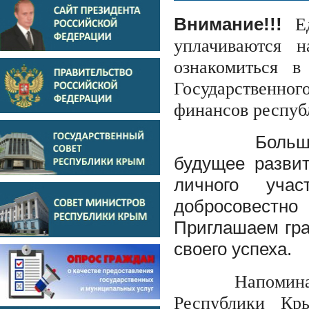
Внимание!!!
Ед
уплачиваются 
ознакомиться 
Государственн
финансов респуб
Большое н
будущее развит
личного учас
добросовестно
Приглашаем гра
своего успеха.
Напоминаем, ч
Республики Кр