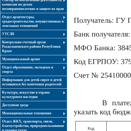
Сектор по обеспечению деятельности
комиссии по делам
несовершеннолетних и защите их прав
Отдел архитектуры,
Получатель: ГУ 
градостроительства, имущественных и
земельных отношений
Банк получателя
УТСЗН
Контрольно-счетный орган
МФО Банка: 384
Раздольненского района Республики
Крым
Муниципальный архив
Код ЕГРПОУ: 37
Отдел образования, молодежи и
спорта
Счет № 25410000
Информация для детей-сирот и детей
оставшихся без попечения родителей
Культура, искусство и охрана
культурного наследия
В платежн
Доступная среда
указать код бюдж
Межнациональные отношения
Отдел ЖКХ, транспорта, связи,
благоустройства, природопользования
Код
и охраны труда