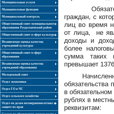
Муниципальные услуги
Обязат
Муниципальные функции
граждан, с кот
Муниципальный контроль
лиц во время 
Общественный совет муниципального
образования Раздольненский район
от лица, не яв
Общественный совет в сфере культуры
доходы и дохо
Независимая оценка качества
учреждений культуры
более налогов
Общественный совет в сфере
сумма таких 
образования
превышает 1376
Независимая оценка качества
учреждений образования
Начисленную
Молодежный совет
Отдел экономики
обязательства 
Отдел ГО и ЧС
в обязательном 
Отдел сельского хозяйства
рублях в мест
Отдел по делам несовершеннолетних и
реквизитам:
защите их прав