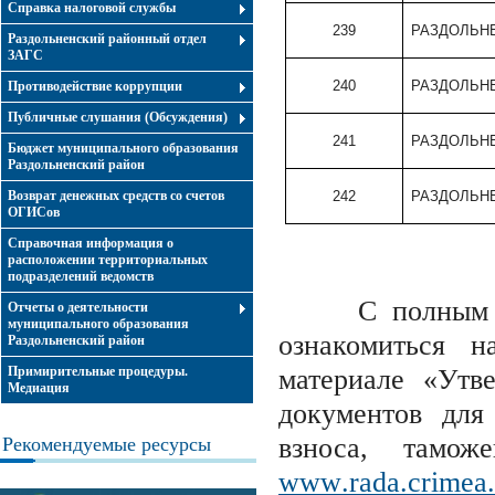
Справка налоговой службы
239
РАЗДОЛЬНЕ
Раздольненский районный отдел
ЗАГС
240
РАЗДОЛЬНЕ
Противодействие коррупции
Публичные слушания (Обсуждения)
241
РАЗДОЛЬНЕ
Бюджет муниципального образования
Раздольненский район
Возврат денежных средств со счетов
242
РАЗДОЛЬНЕ
ОГИСов
Справочная информация о
расположении территориальных
подразделений ведомств
С полным пер
Отчеты о деятельности
муниципального образования
ознакомиться 
Раздольненский район
Примирительные процедуры.
материале «Утв
Медиация
документов для
взноса, тамо
Рекомендуемые ресурсы
www
.
rada
.
crimea
.