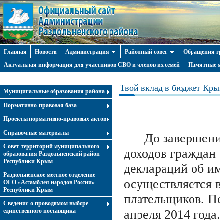
Главная
Новости
Администрация
Районный совет
Обращения г
Актуальная информация для участников СВО и членов их семей
Памятные м
Твой вклад в бюджет Кры
Муниципальные образования района
Нормативно-правовая база
Проекты нормативно-правовых актов
Справочные материалы
До завершения 
Совет территорий муниципального
доходов граждан 
образования Раздольненский район
Республики Крым
деклараций об и
Раздольненское местное отделение
осуществляется 
ОГО «Ассамблея народов России»
Республики Крым
плательщиков. П
Cведения о проводимом выборе
единственного поставщика
апреля 2014 года.