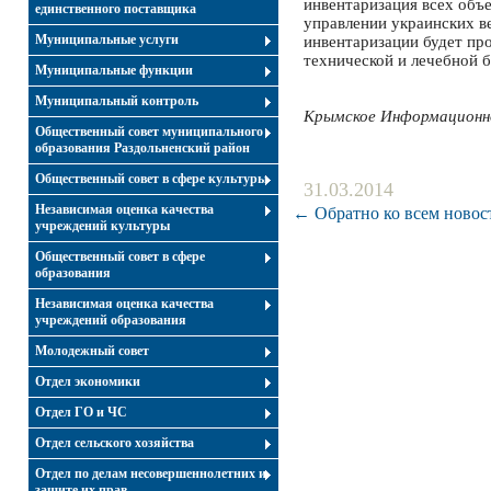
инвентаризация всех объе
единственного поставщика
управлении украинских в
Муниципальные услуги
инвентаризации будет пр
технической и лечебной б
Муниципальные функции
Муниципальный контроль
Крымское Информационн
Общественный совет муниципального
образования Раздольненский район
Общественный совет в сфере культуры
31.03.2014
Независимая оценка качества
← Обратно ко всем новос
учреждений культуры
Общественный совет в сфере
образования
Независимая оценка качества
учреждений образования
Молодежный совет
Отдел экономики
Отдел ГО и ЧС
Отдел сельского хозяйства
Отдел по делам несовершеннолетних и
защите их прав