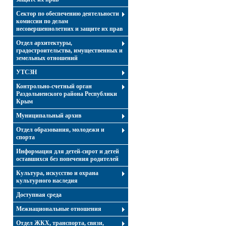
Сектор по обеспечению деятельности
комиссии по делам
несовершеннолетних и защите их прав
Отдел архитектуры,
градостроительства, имущественных и
земельных отношений
УТСЗН
Контрольно-счетный орган
Раздольненского района Республики
Крым
Муниципальный архив
Отдел образования, молодежи и
спорта
Информация для детей-сирот и детей
оставшихся без попечения родителей
Культура, искусство и охрана
культурного наследия
Доступная среда
Межнациональные отношения
Отдел ЖКХ, транспорта, связи,