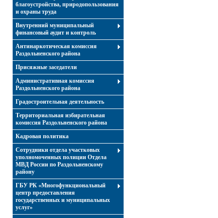
благоустройства, природопользования
и охраны труда
Внутренний муниципальный
финансовый аудит и контроль
Антинаркотическая комиссия
Раздольненского района
Присяжные заседатели
Административная комиссия
Раздольненского района
Градостроительная деятельность
Территориальная избирательная
комиссия Раздольненского района
Кадровая политика
Сотрудники отдела участковых
уполномоченных полиции Отдела
МВД России по Раздольненскому
району
ГБУ РК «Многофункциональный
центр предоставления
государственных и муниципальных
услуг»