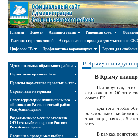
Главная
Новости
Администрация
Районный совет
Обращен
Телефоны горячих линий
Актуальная информация для участников СВО 
Цифровое ТВ
Профилактика коронавируса
Версия для слабови
В Крыму планируют пр
Муниципальные образования района
Нормативно-правовая база
В Крыму планиру
Проекты нормативно-правовых актов
Планируется, что
Справочные материалы
отдыхающих. Об этом со
совета РК.
Совет территорий муниципального
образования Раздольненский район
Для того, чтобы обе
Республики Крым
максимально мобилизов
Раздольненское местное отделение
транспорт, пляжи, объек
ОГО «Ассамблея народов России»
и пр.
Республики Крым
В рамках подготовк
Cведения о проводимом выборе