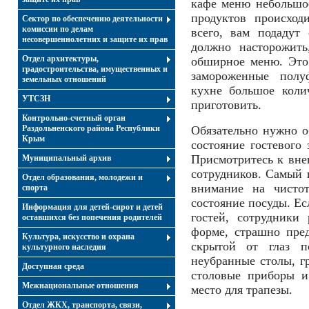
кафе меню небольшое
продуктов происход
Сектор по обеспечению деятельности
комиссии по делам
всего, вам подадут
несовершеннолетних и защите их прав
должно насторожить
Отдел архитектуры,
обширное меню. Это 
градостроительства, имущественных и
замороженные полу
земельных отношений
кухне большое коли
УТСЗН
приготовить.
Контрольно-счетный орган
Раздольненского района Республики
Обязательно нужно о
Крым
состояние гостевого
Присмотритесь к вн
Муниципальный архив
сотрудников. Самый п
Отдел образования, молодежи и
внимание на чисто
спорта
состояние посуды. Ес
Информация для детей-сирот и детей
гостей, сотрудники
оставшихся без попечения родителей
форме, страшно пред
Культура, искусство и охрана
скрытой от глаз 
культурного наследия
неубранные столы, г
Доступная среда
столовые приборы и
Межнациональные отношения
место для трапезы.
Отдел ЖКХ, транспорта, связи,