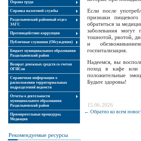
Охрана труда
Если после употре
Справка налоговой службы
признаки пищевого 
Раздольненский районный отдел
обратиться за медици
ЗАГС
заболевания могут 
Противодействие коррупции
тошнотой, рвотой, д
Публичные слушания (Обсуждения)
и обезвоживание
госпитализация.
Бюджет муниципального образования
Раздольненский район
Надеемся, вы воспол
Возврат денежных средств со счетов
поход в кафе или 
ОГИСов
положительные эмоц
Справочная информация о
Будьте здоровы!
расположении территориальных
подразделений ведомств
Отчеты о деятельности
муниципального образования
15.06.2026
Раздольненский район
← Обратно ко всем новос
Примирительные процедуры.
Медиация
Рекомендуемые ресурсы