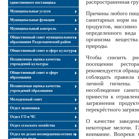
распространенная гру
единственного поставщика
Муниципальные услуги
Причины любого пище
санитарных норм на
Муниципальные функции
продуктов, массивно
Муниципальный контроль
определенного вида
Общественный совет муниципального
организма веществ
образования Раздольненский район
природы.
Общественный совет в сфере культуры
Чтобы снизить ри
Независимая оценка качества
посещении рестор
учреждений культуры
рекомендуется обраща
Общественный совет в сфере
соблюдать правила 
образования
личной гигиены. 
Независимая оценка качества
несоблюдение сани
учреждений образования
привести к отравлени
Молодежный совет
загрязнения продук
Отдел экономики
перекрёстного загряз
Отдел ГО и ЧС
О качестве заведен
Отдел сельского хозяйства
некоторые мелочи. Г
внимание. Вопреки 
Отдел по делам несовершеннолетних и
защите их прав