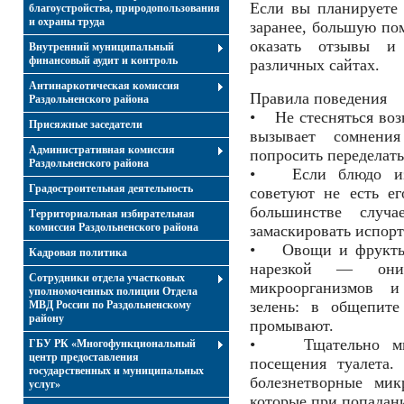
Если вы планируете 
благоустройства, природопользования
и охраны труда
заранее, большую по
оказать отзывы и
Внутренний муниципальный
финансовый аудит и контроль
различных сайтах.
Антинаркотическая комиссия
Правила поведения
Раздольненского района
• Не стесняться возв
Присяжные заседатели
вызывает сомнени
Административная комиссия
попросить переделать
Раздольненского района
• Если блюдо изл
Градостроительная деятельность
советуют не есть е
большинстве случ
Территориальная избирательная
комиссия Раздольненского района
замаскировать испор
• Овощи и фрукты ж
Кадровая политика
нарезкой — они
Сотрудники отдела участковых
микроорганизмов и
уполномоченных полиции Отдела
зелень: в общепит
МВД России по Раздольненскому
району
промывают.
• Тщательно мыт
ГБУ РК «Многофункциональный
центр предоставления
посещения туалета.
государственных и муниципальных
болезнетворные мик
услуг»
которые при попадан