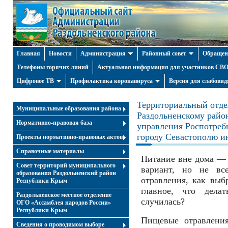
Главная
Новости
Администрация
Районный совет
Обращен
Телефоны горячих линий
Актуальная информация для участников СВО 
Цифровое ТВ
Профилактика коронавируса
Версия для слабови
Территориальный отде
Муниципальные образования района
Раздольненскому райо
Нормативно-правовая база
управления Роспотреб
городу Севастополю и
Проекты нормативно-правовых актов
Справочные материалы
Питание вне дома — 
Совет территорий муниципального
вариант, но не все
образования Раздольненский район
отравления, как выб
Республики Крым
главное, что дела
Раздольненское местное отделение
случилась?
ОГО «Ассамблея народов России»
Республики Крым
Пищевые отравления
Cведения о проводимом выборе