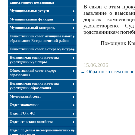
единственного поставщика
В связи с этим прок
Муниципальные услуги
заявление о взыска
дорога» компенсац
Муниципальные функции
удовлетворено. Су
Муниципальный контроль
родственникам погибш
Общественный совет муниципального
образования Раздольненский район
Помощник Кры
Общественный совет в сфере культуры
Независимая оценка качества
учреждений культуры
15.06.2026
Общественный совет в сфере
← Обратно ко всем новос
образования
Независимая оценка качества
учреждений образования
Молодежный совет
Отдел экономики
Отдел ГО и ЧС
Отдел сельского хозяйства
Отдел по делам несовершеннолетних и
защите их прав