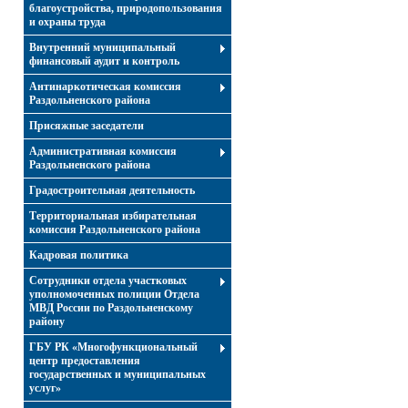
благоустройства, природопользования
и охраны труда
Внутренний муниципальный
финансовый аудит и контроль
Антинаркотическая комиссия
Раздольненского района
Присяжные заседатели
Административная комиссия
Раздольненского района
Градостроительная деятельность
Территориальная избирательная
комиссия Раздольненского района
Кадровая политика
Сотрудники отдела участковых
уполномоченных полиции Отдела
МВД России по Раздольненскому
району
ГБУ РК «Многофункциональный
центр предоставления
государственных и муниципальных
услуг»