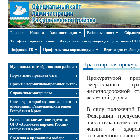
Главная
Новости
Администрация
Районный совет
Обращен
Телефоны горячих линий
Актуальная информация для участников СВО 
Цифровое ТВ
Профилактика коронавируса
Версия для слабови
Транспортная прокура
Муниципальные образования района
Нормативно-правовая база
Прокуратурой пр
смертельного т
Проекты нормативно-правовых актов
железнодорожной с
Справочные материалы
железной дороги.
Совет территорий муниципального
образования Раздольненский район
В силу положений Г
Республики Крым
Федерации предусмо
Раздольненское местное отделение
вреда независимо от
ОГО «Ассамблея народов России»
жизни и здоров
Республики Крым
повышенной опаснос
Cведения о проводимом выборе