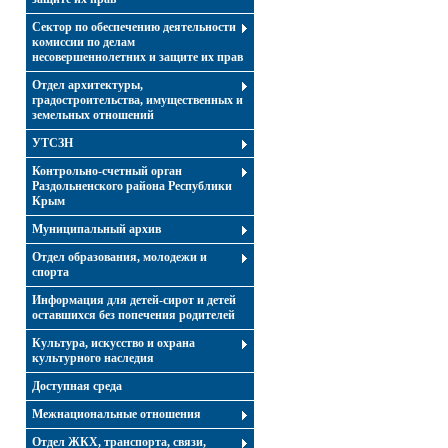
Сектор по обеспечению деятельности
комиссии по делам
несовершеннолетних и защите их прав
Отдел архитектуры,
градостроительства, имущественных и
земельных отношений
УТСЗН
Контрольно-счетный орган
Раздольненского района Республики
Крым
Муниципальный архив
Отдел образования, молодежи и
спорта
Информация для детей-сирот и детей
оставшихся без попечения родителей
Культура, искусство и охрана
культурного наследия
Доступная среда
Межнациональные отношения
Отдел ЖКХ, транспорта, связи,