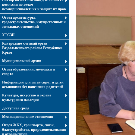
Сектор по обеспечению деятельности
комиссии по делам
несовершеннолетних и защите их прав
Отдел архитектуры,
градостроительства, имущественных и
земельных отношений
УТСЗН
Контрольно-счетный орган
Раздольненского района Республики
Крым
Муниципальный архив
Отдел образования, молодежи и
спорта
Информация для детей-сирот и детей
оставшихся без попечения родителей
Культура, искусство и охрана
культурного наследия
Доступная среда
Межнациональные отношения
Отдел ЖКХ, транспорта, связи,
благоустройства, природопользования
и охраны труда