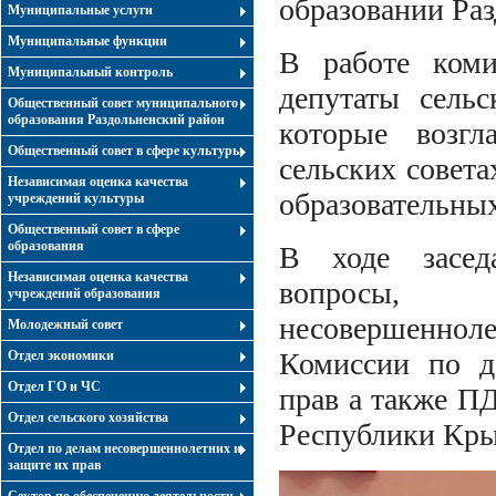
образовании Ра
Муниципальные услуги
Муниципальные функции
В работе коми
Муниципальный контроль
депутаты сельс
Общественный совет муниципального
образования Раздольненский район
которые возгл
Общественный совет в сфере культуры
сельских совета
Независимая оценка качества
образовательных
учреждений культуры
Общественный совет в сфере
образования
В ходе засед
Независимая оценка качества
вопросы, 
учреждений образования
несовершеннол
Молодежный совет
Комиссии по д
Отдел экономики
Отдел ГО и ЧС
прав а также П
Отдел сельского хозяйства
Республики Кр
Отдел по делам несовершеннолетних и
защите их прав