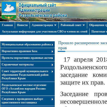
Главная
Новости
Администрация
Районный совет
Обращения г
Актуальная информация для участников СВО и членов их семей
Памятные м
Прошло расширенное засе
Муниципальные образования района
прав
Нормативно-правовая база
17 апреля 2018
Проекты нормативно-правовых актов
Справочные материалы
Раздольненск
Совет территорий муниципального
заседание ком
образования Раздольненский район
Республики Крым
защите их прав.
Раздольненское местное отделение
ОГО «Ассамблея народов России»
Заседание про
Республики Крым
Cведения о проводимом выборе
несовершенноле
единственного поставщика