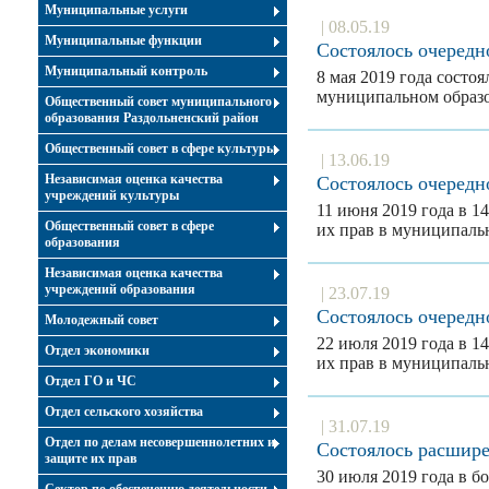
Муниципальные услуги
| 08.05.19
Муниципальные функции
Состоялось очередн
Муниципальный контроль
8 мая 2019 года состо
муниципальном образ
Общественный совет муниципального
образования Раздольненский район
Общественный совет в сфере культуры
| 13.06.19
Независимая оценка качества
Состоялось очередн
учреждений культуры
11 июня 2019 года в 1
Общественный совет в сфере
их прав в муниципал
образования
Независимая оценка качества
учреждений образования
| 23.07.19
Состоялось очередн
Молодежный совет
22 июля 2019 года в 1
Отдел экономики
их прав в муниципал
Отдел ГО и ЧС
Отдел сельского хозяйства
| 31.07.19
Отдел по делам несовершеннолетних и
Состоялось расшире
защите их прав
30 июля 2019 года в 