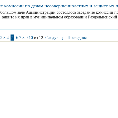
ие комиссии по делам несовершеннолетних и защите их 
в большом зале Администрации состоялось заседание комиссии п
 защите их прав в муниципальном образовании Раздольненский
2
3
4
5
6
7
8
9
10
из 12
Следующая
Последняя