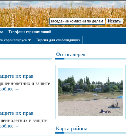
ва
Телефоны горячих линий
а коронавируса
Версия для слабовидящих
Фотогалерея
защите их прав
вершеннолетних и защите
робнее →
защите их прав
ершеннолетних и защите
робнее →
Карта района