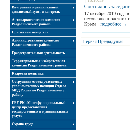
| 18.10.19
Состоялось заседан
Внутренний муниципальный
финансовый аудит и контроль
17 октября 2019 года 
несовершеннолетних и
Антинаркотическая комиссия
Крым
подробнее →
Раздольненского района
Присяжные заседатели
Административная комиссия
Первая
Предыдущая
1
Раздольненского района
Градостроительная деятельность
Территориальная избирательная
комиссия Раздольненского района
Кадровая политика
Сотрудники отдела участковых
уполномоченных полиции Отдела
МВД России по Раздольненскому
району
ГБУ РК «Многофункциональный
центр предоставления
государственных и муниципальных
услуг»
Охрана труда