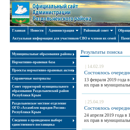
Главная
Новости
Администрация
Районный совет
Обраще
Актуальная информация для участников СВО и членов их семей
Памя
Результаты поиска
Муниципальные образования района
Нормативно-правовая база
| 14.02.19
Проекты нормативно-правовых актов
Состоялось очередн
Справочные материалы
13 февраля 2019 года 
их прав в муниципал
Совет территорий муниципального
образования Раздольненский район
Республики Крым
| 25.04.19
Раздольненское местное отделение
Состоялось очередн
ОГО «Ассамблея народов России»
Республики Крым
24 апреля 2019 года в
их прав в муниципал
Cведения о проводимом выборе
единственного поставщика