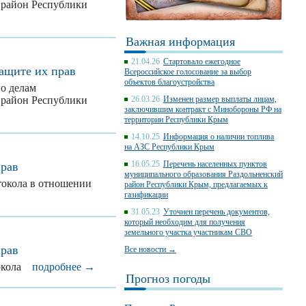
 район Республики
Важная информация
21.04.26
Стартовало ежегодное
защите их прав
Всероссийское голосование за выбор
объектов благоустройства
по делам
 район Республики
26.03.26
Изменен размер выплаты лицам,
заключившим контракт с Минобороны РФ на
территории Республики Крым
14.10.25
Информация о наличии топлива
на АЗС Республики Крым
16.05.25
Перечень населенных пунктов
прав
муниципального образования Раздольненский
токола в отношении
район Республики Крым, предлагаемых к
газификации
31.05.23
Уточнен перечень документов,
который необходим для получения
земельного участка участникам СВО
прав
Все новости →
отокола
подробнее →
Прогноз погоды