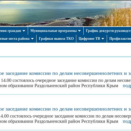
ния граждан
Муниципальные программы
График дежурств руководст
тные места района
Графики вывоза ТКО
Цифровое ТВ
Профилактик
ое заседание комиссии по делам несовершеннолетних и 
в 14.00 состоялось очередное заседание комиссии по делам несо
ьном образовании Раздольненский район Республики Крым
под
ое заседание комиссии по делам несовершеннолетних и 
 14.00 состоялось очередное заседание комиссии по делам несов
ьном образовании Раздольненский район Республики Крым
под