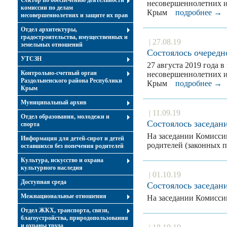
Сектор по обеспечению деятельности
несовершеннолетних и
комиссии по делам
Крым
подробнее →
несовершеннолетних и защите их прав
Отдел архитектуры,
градостроительства, имущественных и
| 27.08.19
земельных отношений
Состоялось очередн
УТСЗН
27 августа 2019 года 
Контрольно-счетный орган
несовершеннолетних и
Раздольненского района Республики
Крым
подробнее →
Крым
Муниципальный архив
| 11.09.19
Отдел образования, молодежи и
Состоялось заседан
спорта
На заседании Комисси
Информация для детей-сирот и детей
родителей (законных
оставшихся без попечения родителей
Культура, искусство и охрана
культурного наследия
| 01.10.19
Доступная среда
Состоялось заседан
Межнациональные отношения
На заседании Комисси
Отдел ЖКХ, транспорта, связи,
благоустройства, природопользования
и охраны труда