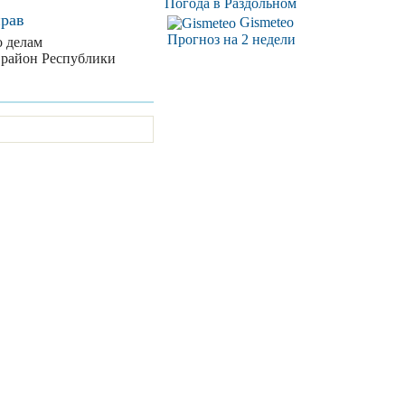
Погода в Раздольном
прав
Gismeteo
Прогноз на 2 недели
о делам
 район Республики