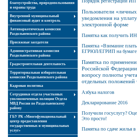
Порядок регистрации ИП 
благоустройства, природопользования
и охраны труда
Пользователи «личных
Внутренний муниципальный
уведомления на уплат
финансовый аудит и контроль
электронной форме
Антинаркотическая комиссия
Раздольненского района
Памятка как получить ИН
Присяжные заседатели
Памятка «Взимание платы
Административная комиссия
ЕГРЮЛ/ЕГРИП на бумаге
Раздольненского района
Памятка по применени
Градостроительная деятельность
Российской Федерации
Территориальная избирательная
вопросу полноты учет
комиссия Раздольненского района
отдельных положений ч
Кадровая политика
Азбука налогов
Сотрудники отдела участковых
уполномоченных полиции Отдела
Декларирование 2016
МВД России по Раздольненскому
району
Получили госуслугу? Оцен
ГБУ РК «Многофункциональный
Это просто!
центр предоставления
государственных и муниципальных
Памятка по сдаче жилья в
услуг»