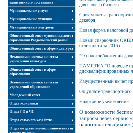
единственного поставщика
для вашего бизнеса
Муниципальные услуги
Срок уплаты транспортног
Муниципальные функции
декабря
Муниципальный контроль
Новая форма налоговой 
Общественный совет муниципального
Новый спарвочник ОКВЭД
образования Раздольненский район
отчетности за 2016 г
Общественный совет в сфере культуры
"О налогообложении дохо
Независимая оценка качества
учреждений культуры
ПАМЯТКА "О порядке пре
Общественный совет в сфере
дисквалифицированных л
образования
Имущественный вычет пр
Независимая оценка качества
учреждений образования
Об уплате транспортного 
Молодежный совет
Налоговое уведомление
Отдел экономики
О возможности беспла
Отдел ГО и ЧС
запросы через сервис
Отдел сельского хозяйства
налогоплательщиков» 
Отдел по делам несовершеннолетних и
защите их прав