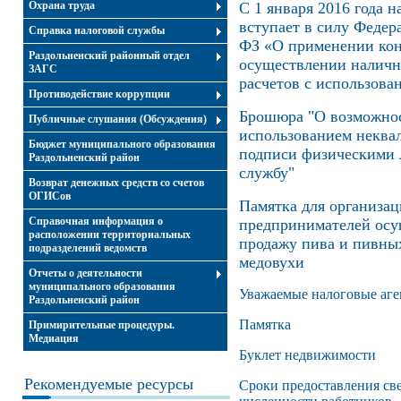
Охрана труда
С 1 января 2016 года 
вступает в силу Федер
Справка налоговой службы
ФЗ «О применении кон
Раздольненский районный отдел
осуществлении наличн
ЗАГС
расчетов с использова
Противодействие коррупции
Брошюра "О возможнос
Публичные слушания (Обсуждения)
использованием неква
Бюджет муниципального образования
подписи физическими 
Раздольненский район
службу"
Возврат денежных средств со счетов
ОГИСов
Памятка для организа
Справочная информация о
предпринимателей ос
расположении территориальных
продажу пива и пивных
подразделений ведомств
медовухи
Отчеты о деятельности
муниципального образования
Уважаемые налоговые аге
Раздольненский район
Памятка
Примирительные процедуры.
Медиация
Буклет недвижимости
Рекомендуемые ресурсы
Сроки предоставления св