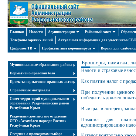
Главная
Новости
Администрация
Районный совет
Обращен
Телефоны горячих линий
Актуальная информация для участников СВО 
Цифровое ТВ
Профилактика коронавируса
Версия для слабови
Брошюры, памятки, ли
Муниципальные образования района
Налоги и страховые взнос
Нормативно-правовая база
Как платим налог с прод
Проекты нормативно-правовых актов
Справочные материалы
При получении ценного
победитель должен оплати
Совет территорий муниципального
образования Раздольненский район
Республики Крым
Выиграл в лотерею, запла
Раздольненское местное отделение
Памятка для плател
ОГО «Ассамблея народов России»
администрированию нало
Республики Крым
Cведения о проводимом выборе
Каталог контрольно-кассо