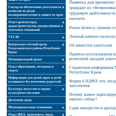
Памятка для временно
граждан из «безвизовы
Сектор по обеспечению деятельности
комиссии по делам
трудовую деятельность
несовершеннолетних и защите их прав
патента
Отдел архитектуры,
градостроительства, имущественных и
Риски бизнеса, проверь се
земельных отношений
Личный кабинет налогопл
УТСЗН
Контрольно-счетный орган
Об амнистии капиталов
Раздольненского района Республики
Крым
Правила использования к
розничной продаже алког
Муниципальный архив
Отдел образования, молодежи и
Справочная информация
спорта
Республике Крым
Информация для детей-сирот и детей
Форма 6-НДФЛ: кто, когда,
оставшихся без попечения родителей
заполнения
Культура, искусство и охрана
культурного наследия
Почему важно задеклариро
именно сейчас?
Доступная среда
Межнациональные отношения
Сдаю имущество в аренду.
Отдел ЖКХ, транспорта, связи,