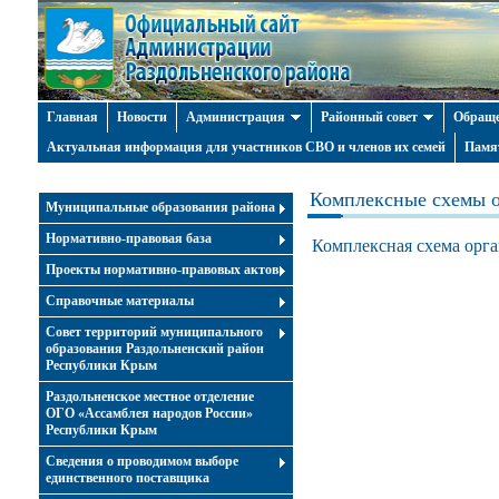
Главная
Новости
Администрация
Районный совет
Обраще
Актуальная информация для участников СВО и членов их семей
Памя
Комплексные схемы 
Муниципальные образования района
Нормативно-правовая база
Комплексная схема орг
Проекты нормативно-правовых актов
Справочные материалы
Совет территорий муниципального
образования Раздольненский район
Республики Крым
Раздольненское местное отделение
ОГО «Ассамблея народов России»
Республики Крым
Cведения о проводимом выборе
единственного поставщика