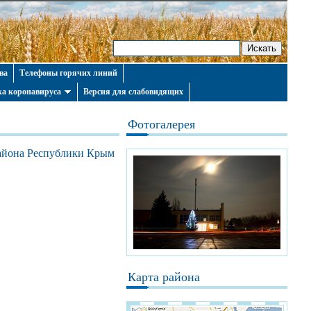
ва
Телефоны горячих линий
а коронавируса
Версия для слабовидящих
Фотогалерея
района Республики Крым
Карта района