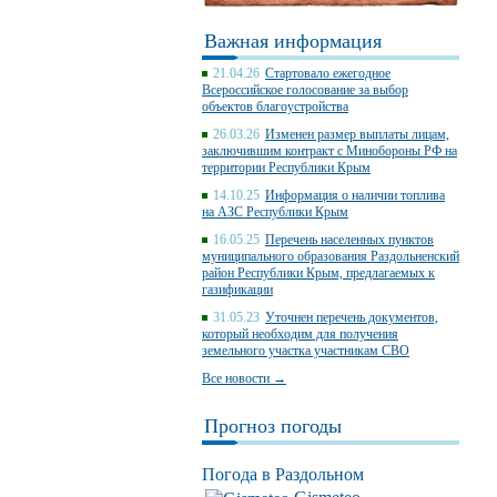
Важная информация
21.04.26
Стартовало ежегодное
Всероссийское голосование за выбор
объектов благоустройства
26.03.26
Изменен размер выплаты лицам,
заключившим контракт с Минобороны РФ на
территории Республики Крым
14.10.25
Информация о наличии топлива
на АЗС Республики Крым
16.05.25
Перечень населенных пунктов
муниципального образования Раздольненский
район Республики Крым, предлагаемых к
газификации
31.05.23
Уточнен перечень документов,
который необходим для получения
земельного участка участникам СВО
Все новости →
Прогноз погоды
Погода в Раздольном