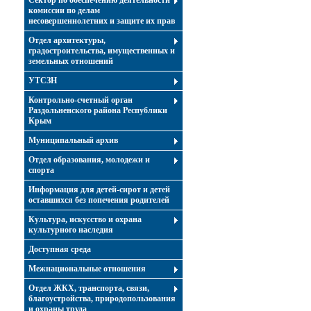
Сектор по обеспечению деятельности
комиссии по делам
несовершеннолетних и защите их прав
Отдел архитектуры,
градостроительства, имущественных и
земельных отношений
УТСЗН
Контрольно-счетный орган
Раздольненского района Республики
Крым
Муниципальный архив
Отдел образования, молодежи и
спорта
Информация для детей-сирот и детей
оставшихся без попечения родителей
Культура, искусство и охрана
культурного наследия
Доступная среда
Межнациональные отношения
Отдел ЖКХ, транспорта, связи,
благоустройства, природопользования
и охраны труда