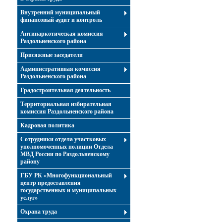
Внутренний муниципальный
финансовый аудит и контроль
Антинаркотическая комиссия
Раздольненского района
Присяжные заседатели
Административная комиссия
Раздольненского района
Градостроительная деятельность
Территориальная избирательная
комиссия Раздольненского района
Кадровая политика
Сотрудники отдела участковых
уполномоченных полиции Отдела
МВД России по Раздольненскому
району
ГБУ РК «Многофункциональный
центр предоставления
государственных и муниципальных
услуг»
Охрана труда