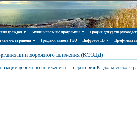
ния граждан
Муниципальные программы
График дежурств руководст
тные места района
Графики вывоза ТКО
Цифровое ТВ
Профилактик
организации дорожного движения (КСОДД)
анизации дорожного движения на территории Раздольненского 