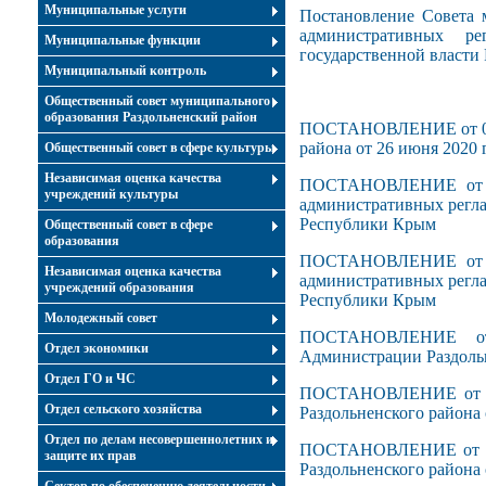
Муниципальные услуги
Постановление Совета 
административных ре
Муниципальные функции
государственной власти
Муниципальный контроль
Общественный совет муниципального
образования Раздольненский район
ПОСТАНОВЛЕНИЕ от 08 и
района от 26 июня 2020 
Общественный совет в сфере культуры
Независимая оценка качества
ПОСТАНОВЛЕНИЕ от 15
учреждений культуры
административных регл
Республики Крым
Общественный совет в сфере
образования
ПОСТАНОВЛЕНИЕ от 29
Независимая оценка качества
административных регл
учреждений образования
Республики Крым
Молодежный совет
ПОСТАНОВЛЕНИЕ от
Отдел экономики
Администрации Раздольн
Отдел ГО и ЧС
ПОСТАНОВЛЕНИЕ от 29 
Отдел сельского хозяйства
Раздольненского района 
Отдел по делам несовершеннолетних и
ПОСТАНОВЛЕНИЕ от 24 
защите их прав
Раздольненского района 