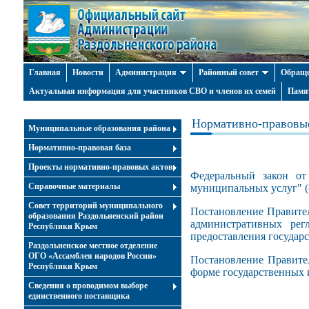
Главная
Новости
Администрация
Районный совет
Обраще
Актуальная информация для участников СВО и членов их семей
Памя
Нормативно-правовы
Муниципальные образования района
Нормативно-правовая база
Проекты нормативно-правовых актов
Федеральный закон от
Справочные материалы
муниципальных услуг" (
Совет территорий муниципального
Постановление Правител
образования Раздольненский район
административных рег
Республики Крым
предоставления государ
Раздольненское местное отделение
ОГО «Ассамблея народов России»
Постановление Правител
Республики Крым
форме государственных 
Cведения о проводимом выборе
единственного поставщика