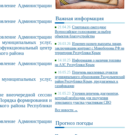
овление Администрации
Важная информация
овление Администрации
21.04.26
Стартовало ежегодное
Всероссийское голосование за выбор
объектов благоустройства
овление Администрации
муниципальных услуг,
26.03.26
Изменен размер выплаты лицам,
гофункциональный центр
заключившим контракт с Минобороны РФ на
кого района
территории Республики Крым
14.10.25
Информация о наличии топлива
вление Администрации
на АЗС Республики Крым
16.05.25
Перечень населенных пунктов
муниципального образования Раздольненский
униципальных услуг,
район Республики Крым, предлагаемых к
газификации
31.05.23
Уточнен перечень документов,
е внеочередной сессии
который необходим для получения
 Порядка формирования и
земельного участка участникам СВО
кого района Республики
Все новости →
вление Администрации
Прогноз погоды