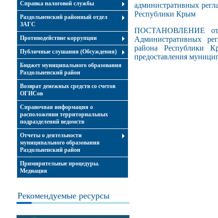
Справка налоговой службы
административных регл
Республики Крым
Раздольненский районный отдел
ЗАГС
ПОСТАНОВЛЕНИЕ от 3
Противодействие коррупции
Административных рег
района Республики К
Публичные слушания (Обсуждения)
предоставления муници
Бюджет муниципального образования
Раздольненский район
Возврат денежных средств со счетов
ОГИСов
Справочная информация о
расположении территориальных
подразделений ведомств
Отчеты о деятельности
муниципального образования
Раздольненский район
Примирительные процедуры.
Медиация
Рекомендуемые ресурсы