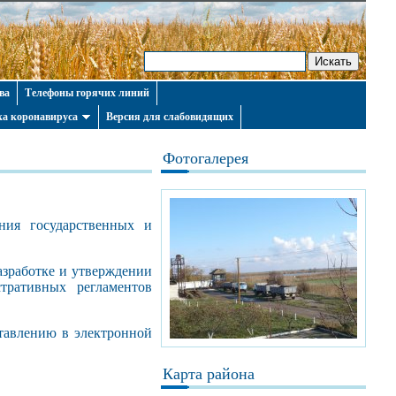
ва
Телефоны горячих линий
а коронавируса
Версия для слабовидящих
Фотогалерея
ния государственных и
азработке и утверждении
тративных регламентов
ставлению в электронной
Карта района