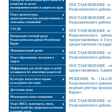
Сектор по обеспечению деятельности
комиссии по делам
ПОСТАНОВЛЕНИЕ от 05 
несовершеннолетних и защите их прав
Раздольненского района 
Отдел архитектуры,
ПОСТАНОВЛЕНИЕ от 04 
градостроительства, имущественных и
Раздольненского района 
земельных отношений
УТСЗН
ПОСТАНОВЛЕНИЕ от 15 
Раздольненского рай
Контрольно-счетный орган
предоставляемых в Гос
Раздольненского района Республики
Крым
предоставления государ
Муниципальный архив
ПОСТАНОВЛЕНИЕ от 24
Раздольненского района 
Отдел образования, молодежи и
спорта
ПОСТАНОВЛЕНИЕ от 2
Информация для детей-сирот и детей
предоставляемых Админ
оставшихся без попечения родителей
РЕШЕНИЕ № 134-2/20 о
Культура, искусство и охрана
культурного наследия
Раздольненского районн
ведения реестра муниц
Доступная среда
Крым»;
Межнациональные отношения
ПОСТАНОВЛЕНИЕ от 22
Отдел ЖКХ, транспорта, связи,
Раздольненского района 
благоустройства, природопользования
и охраны труда