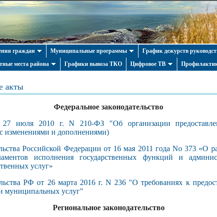
ния граждан
Муниципальные программы
График дежурств руководст
тные места района
Графики вывоза ТКО
Цифровое ТВ
Профилактик
е акты
Федеральное законодательство
 27 июля 2010 г. N 210-ФЗ "Об организации предоставле
с изменениями и дополнениями)
ьства Российской Федерации от 16 мая 2011 года No 373 «О р
ламентов исполнения государственных функций и админис
ственных услуг»
ьства РФ от 26 марта 2016 г. N 236 "О требованиях к предо
и муниципальных услуг"
Региональное законодательство