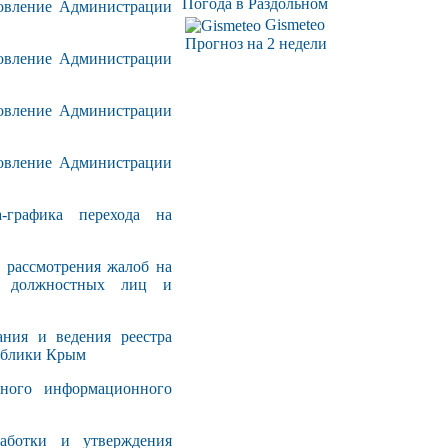
Погода в Раздольном
вление Администрации
Gismeteo
Прогноз на 2 недели
вление Администрации
овление Администрации
овление Администрации
рафика перехода на
рассмотрения жалоб на
её должностных лиц и
ия и ведения реестра
ублики Крым
ого информационного
ботки и утверждения