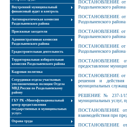
ПОСТАНОВЛЕНИЕ от 16
Раздольненского района 
Внутренний муниципальный
финансовый аудит и контроль
ПОСТАНОВЛЕНИЕ от 16
Антинаркотическая комиссия
Раздольненского района 
Раздольненского района
ПОСТАНОВЛЕНИЕ от 10 
Присяжные заседатели
Раздольненского района 
Административная комиссия
Раздольненского района
ПОСТАНОВЛЕНИЕ от 14 
Раздольненского района 
Градостроительная деятельность
Территориальная избирательная
ПОСТАНОВЛЕНИЕ от 
комиссия Раздольненского района
предоставление муници
Кадровая политика
ПОСТАНОВЛЕНИЕ от 4 о
Сотрудники отдела участковых
решения и действия 
уполномоченных полиции Отдела
муниципальных служащ
МВД России по Раздольненскому
району
РЕШЕНИЕ № 237-1/15 
муниципальных услуг, 
ГБУ РК «Многофункциональный
центр предоставления
государственных и муниципальных
ПОСТАНОВЛЕНИЕ от 3
услуг»
взаимодействия при пре
Охрана труда
ПОСТАНОВЛЕНИЕ от 3