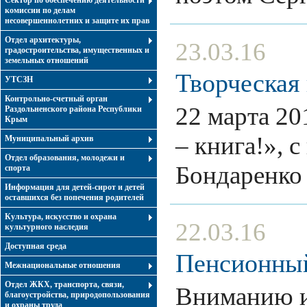
Сектор по обеспечению деятельности
комиссии по делам
несовершеннолетних и защите их прав
Отдел архитектуры,
23.03.16
градостроительства, имущественных и
земельных отношений
Творческая 
УТСЗН
Контрольно-счетный орган
22 марта 20
Раздольненского района Республики
Крым
– книга!», 
Муниципальный архив
Отдел образования, молодежи и
Бондаренк
спорта
Информация для детей-сирот и детей
оставшихся без попечения родителей
Культура, искусство и охрана
22.03.16
культурного наследия
Доступная среда
Пенсионный
Межнациональные отношения
Отдел ЖКХ, транспорта, связи,
Вниманию и
благоустройства, природопользования
и охраны труда