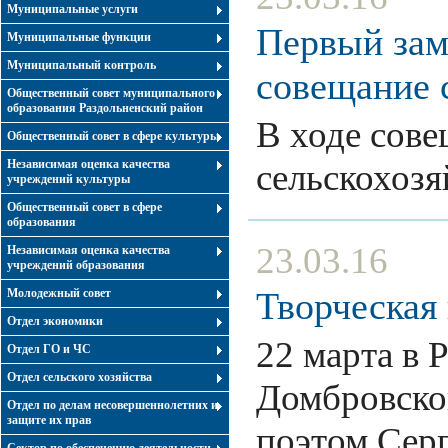
Муниципальные услуги
Первый зам
Муниципальные функции
Муниципальный контроль
совещание 
Общественный совет муниципального
образования Раздольненский район
В ходе сов
Общественный совет в сфере культуры
Независимая оценка качества
сельскохоз
учреждений культуры
Общественный совет в сфере
образования
23.03.16
Независимая оценка качества
учреждений образования
Творческая
Молодежный совет
Отдел экономики
22 марта в 
Отдел ГО и ЧС
Отдел сельского хозяйства
Домбровског
Отдел по делам несовершеннолетних и
защите их прав
поэтом Сер