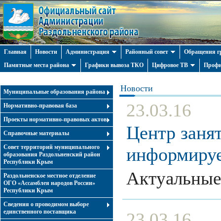
Главная
Новости
Администрация
Районный совет
Обращения г
Памятные места района
Графики вывоза ТКО
Цифровое ТВ
Профи
Новости
Муниципальные образования района
23.03.16
Нормативно-правовая база
Проекты нормативно-правовых актов
Центр заня
Справочные материалы
Совет территорий муниципального
информиру
образования Раздольненский район
Республики Крым
Актуальные
Раздольненское местное отделение
ОГО «Ассамблея народов России»
Республики Крым
Cведения о проводимом выборе
единственного поставщика
23.03.16