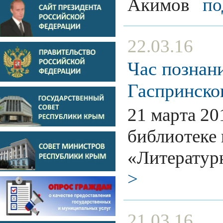
Акимов
по
22.03.16
Час познан
Гаспринско
21 марта 20
библиотеке 
«Литератур
>
21.03.16