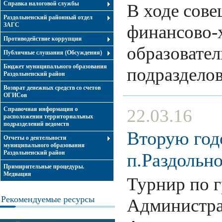
Справка налоговой службы
В ходе сов
Раздольненский районный отдел
ЗАГС
финансово-х
Противодействие коррупции
образовател
Публичные слушания (Обсуждения)
Бюджет муниципального образования
подраздел
Раздольненский район
Возврат денежных средств со счетов
ОГИСов
Справочная информация о
22.03.16
расположении территориальных
подразделений ведомств
Вторую год
Отчеты о деятельности
муниципального образования
Раздольненский район
п.Раздольн
Примирительные процедуры.
Медиация
Турнир по г
Рекомендуемые ресурсы
Администра