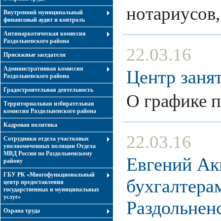
нотариусов
Внутренний муниципальный
финансовый аудит и контроль
Антинаркотическая комиссия
Раздольненского района
22.03.16
Присяжные заседатели
Административная комиссия
Центр заня
Раздольненского района
Градостроительная деятельность
О графике 
Территориальная избирательная
комиссия Раздольненского района
Кадровая политика
22.03.16
Сотрудники отдела участковых
уполномоченных полиции Отдела
МВД России по Раздольненскому
Евгений Ак
району
ГБУ РК «Многофункциональный
бухгалтера
центр предоставления
государственных и муниципальных
услуг»
Раздольнен
Охрана труда