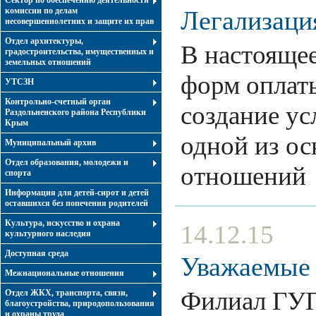
Сектор по обеспечению деятельности
комиссии по делам
Легализация
несовершеннолетних и защите их прав
Отдел архитектуры,
В настоящее
градостроительства, имущественных и
земельных отношений
форм оплаты
УТСЗН
Контрольно-счетный орган
создание ус
Раздольненского района Республики
Крым
одной из ос
Муниципальный архив
Отдел образования, молодежи и
отношени
спорта
Информация для детей-сирот и детей
оставшихся без попечения родителей
Культура, искусство и охрана
14.12.15
культурного наследия
Доступная среда
Уважаемые 
Межнациональные отношения
Филиал ГУП
Отдел ЖКХ, транспорта, связи,
благоустройства, природопользования
и охраны труда