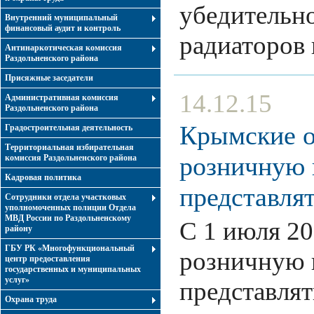
убедительно
Внутренний муниципальный
финансовый аудит и контроль
радиаторов
Антинаркотическая комиссия
Раздольненского района
Присяжные заседатели
14.12.15
Административная комиссия
Раздольненского района
Крымские о
Градостроительная деятельность
Территориальная избирательная
розничную 
комиссия Раздольненского района
Кадровая политика
представля
Сотрудники отдела участковых
уполномоченных полиции Отдела
МВД России по Раздольненскому
С 1 июля 20
району
ГБУ РК «Многофункциональный
розничную 
центр предоставления
государственных и муниципальных
услуг»
представлят
Охрана труда