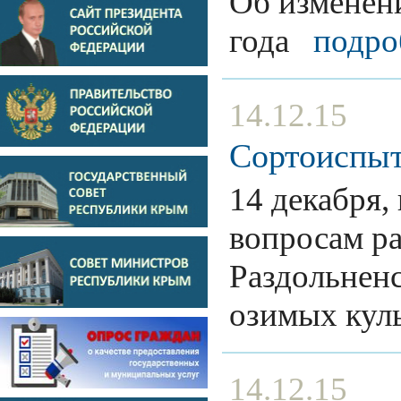
Об изменен
года
подро
14.12.15
Сортоиспыт
14 декабря,
вопросам ра
Раздольненс
озимых кул
14.12.15