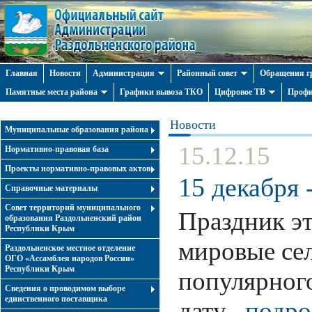
Главная
Новости
Администрация
Районный совет
Обращения г
Памятные места района
Графики вывоза ТКО
Цифровое ТВ
Профи
Новости
Муниципальные образования района
15.12.15
Нормативно-правовая база
Проекты нормативно-правовых актов
15 декабря 
Справочные материалы
Совет территорий муниципального
Праздник эт
образования Раздольненский район
Республики Крым
мировые сел
Раздольненское местное отделение
ОГО «Ассамблея народов России»
Республики Крым
популярного
Cведения о проводимом выборе
единственного поставщика
дату
подро