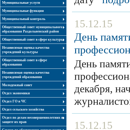
Муниципальные услуги
Муниципальные функции
Муниципальный контроль
15.12.15
Общественный совет муниципального
образования Раздольненский район
День памят
Общественный совет в сфере культуры
профессион
Независимая оценка качества
учреждений культуры
День памят
Общественный совет в сфере
образования
профессиона
Независимая оценка качества
учреждений образования
декабря, на
Молодежный совет
Отдел экономики
журналист
Отдел ГО и ЧС
Отдел сельского хозяйства
Отдел по делам несовершеннолетних и
15.12.15
защите их прав