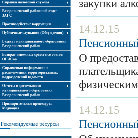
закупки ал
Справка налоговой службы
Раздольненский районный отдел
ЗАГС
Противодействие коррупции
14.12.15
Публичные слушания (Обсуждения)
Пенсионный
Бюджет муниципального образования
Раздольненский район
О предостав
Возврат денежных средств со счетов
ОГИСов
плательщик
Справочная информация о
расположении территориальных
подразделений ведомств
физически
Отчеты о деятельности
муниципального образования
Раздольненский район
Примирительные процедуры.
14.12.15
Медиация
Пенсионный
Рекомендуемые ресурсы