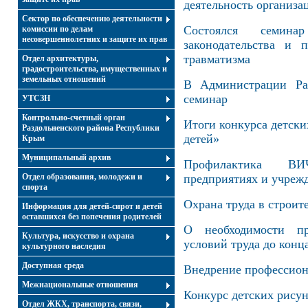
деятельность организа
Сектор по обеспечению деятельности
Состоялся семин
комиссии по делам
несовершеннолетних и защите их прав
законодательства и 
травматизма
Отдел архитектуры,
градостроительства, имущественных и
земельных отношений
В Администрации Раз
семинар
УТСЗН
Контрольно-счетный орган
Итоги конкурса детски
Раздольненского района Республики
детей»
Крым
Муниципальный архив
Профилактика ВИ
Отдел образования, молодежи и
предприятиях и учреж
спорта
Охрана труда в строит
Информация для детей-сирот и детей
оставшихся без попечения родителей
О необходимости пр
Культура, искусство и охрана
условий труда до конц
культурного наследия
Доступная среда
Внедрение профессион
Межнациональные отношения
Конкурс детских рисун
Отдел ЖКХ, транспорта, связи,