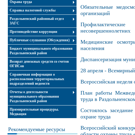
Охрана труда
Обязательные медосм
Справка налоговой службы
организаций
Раздольненский районный отдел
ЗАГС
Профилактическ
несовершеннолетних
Противодействие коррупции
Публичные слушания (Обсуждения)
Медицинские осмотры
населения
Бюджет муниципального образования
Раздольненский район
Диспансеризация мун
Возврат денежных средств со счетов
ОГИСов
28 апреля - Всемирный
Справочная информация о
расположении территориальных
Всероссийская неделя 
подразделений ведомств
Отчеты о деятельности
План работы Межведо
муниципального образования
труда в Раздольненском
Раздольненский район
Примирительные процедуры.
Состоялось заседани
Медиация
охране труда
Всероссийский конкур
Рекомендуемые ресурсы
области охраны труда 