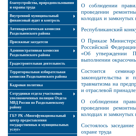
благоустройства, природопользования
О соблюдении прави
и охраны труда
проведении ремонтн
Внутренний муниципальный
колодцах и замкнутых
финансовый аудит и контроль
Республиканский конку
Антинаркотическая комиссия
Раздольненского района
О Приказе Министерс
Присяжные заседатели
Российской Федераци
Административная комиссия
«Об утверждении П
Раздольненского района
выполнении окрасочны
Градостроительная деятельность
Состоится семин
Территориальная избирательная
комиссия Раздольненского района
законодательства и 
травматизма на предп
Кадровая политика
и отраслевой принадл
Сотрудники отдела участковых
уполномоченных полиции Отдела
О соблюдении прав
МВД России по Раздольненскому
проведении ремонтн
району
колодцах и замкнутых
ГБУ РК «Многофункциональный
центр предоставления
Состоялось заседани
государственных и муниципальных
услуг»
охране труда