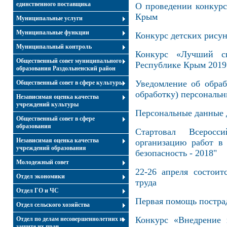
единственного поставщика
О проведении конкурс
Крым
Муниципальные услуги
Муниципальные функции
Конкурс детских рисун
Муниципальный контроль
Конкурс «Лучший с
Общественный совет муниципального
Республике Крым 2019
образования Раздольненский район
Уведомление об обраб
Общественный совет в сфере культуры
обработку) персональ
Независимая оценка качества
учреждений культуры
Персональные данные 
Общественный совет в сфере
образования
Стартовал Всерос
Независимая оценка качества
организацию работ в
учреждений образования
безопасность - 2018"
Молодежный совет
22-26 апреля состоит
Отдел экономики
труда
Отдел ГО и ЧС
Первая помощь постра
Отдел сельского хозяйства
Конкурс «Внедрение 
Отдел по делам несовершеннолетних и
защите их прав